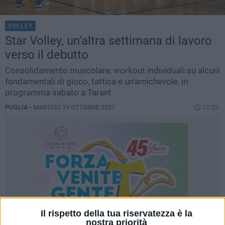
VOLLEY
Star Volley, un’altra settimana di lavoro
verso il debutto
Consolidamento muscolare, workout individuali su alcuni
fondamentali di gioco, tattica e un’amichevole, in
programma sabato a Tarant
PUGLIA -
MARTEDÌ 19 OTTOBRE 2021
12.35
Il rispetto della tua riservatezza è la
nostra priorità