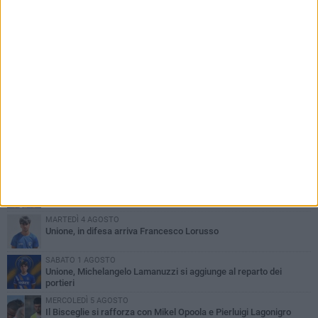
PIÙ LETTI QUESTA SETTIMANA
VENERDÌ 31 LUGLIO
Anna Musci e Carmelo Musci convocati per gli Europei assoluti di
Birmingham
LUNEDÌ 3 AGOSTO
Simone Franceschi, una solida certezza per la Star Volley
Bisceglie
LUNEDÌ 3 AGOSTO
Unione, innesto per le corsie offensive: ecco Marco Antonio
Ferretti
MARTEDÌ 4 AGOSTO
Unione, in difesa arriva Francesco Lorusso
SABATO 1 AGOSTO
Unione, Michelangelo Lamanuzzi si aggiunge al reparto dei
portieri
MERCOLEDÌ 5 AGOSTO
Il Bisceglie si rafforza con Mikel Opoola e Pierluigi Lagonigro