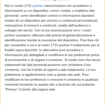
Noi e i nostri 1731
partner
memorizziamo e/o accediamo a
informazioni su un dispositivo, come i cookie, e trattiamo dati
personali, come identificatori univoci e informazioni standard
inviate da un dispositivo per annunci e contenuti personalizzati,
33
A cura di
misurazione di annunci e contenuti, analisi dell'audience e
VITO TROILO
sviluppo dei servizi.
Con la tua autorizzazione noi e i nostri
partner possiamo utilizzare dati precisi di geolocalizzazione e
identificazione tramite la scansione del dispositivo. Puoi fare clic
Il conto alla rovescia per l'inizio del campionato nazionale di
per consentire a noi e ai nostri 1731 partner il trattamento per le
primo livello di Serie C femminile prosegue e la Star Volley
finalità sopra descritte. In alternativa puoi accedere a
Bisceglie continua a lavorare in funzione del debutto,
informazioni più dettagliate e modificare le tue preferenze prima
previsto sabato 6 novembre sul parquet del PalaDolmen nel
di acconsentire o di negare il consenso.
Si rende noto che alcuni
trattamenti dei dati personali possono non richiedere il tuo
match contro l'Amatori Volley Bari.
consenso, ma hai il diritto di opporti a tale trattamento. Le tue
preferenze si applicheranno solo a questo sito web. Puoi
L'ottava settimana di preseason del collettivo di coach
modificare le tue preferenze o revocare il consenso in qualsiasi
Michelangelo Maggialetti si è aperta lunedì con un
momento tornando su questo sito e facendo clic sul pulsante
allenamento sul terreno del PalaFiorentini di Molfetta mentre
"Privacy" in fondo alla pagina web.
sia mercoledì che giovedì Dominko e compagne saranno
sulle tavole del PalaDolmen dopo aver sostenuto una
sessione di consolidamento muscolare. Venerdì, nel primo