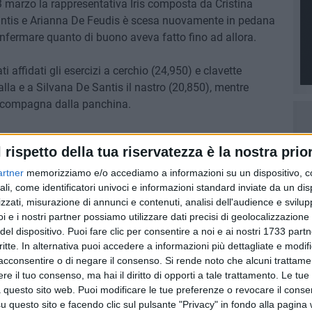
 marzo la rappresentativa Iris composta da Cristina
antis e Arianna De Feudis è scesa nuovamente in pedana
onfermare quanto di buono aveva fatto fino ad allora.
 affidati gli esercizi a cerchio (24,950) e clavette
alla e a Silvana De Santis il nastro (20,850), mentre
e compagna dalla panchina.
quadra, accompagnata dai tecnici Alessandra Sangilli e
l rispetto della tua riservatezza è la nostra prior
a nella classifica di giornata, e ha messo al collo la
, data dalla somma dei risultati delle tre prove di
artner
memorizziamo e/o accediamo a informazioni su un dispositivo, c
 mesi del 2024.
ali, come identificatori univoci e informazioni standard inviate da un di
zzati, misurazione di annunci e contenuti, analisi dell'audience e svilupp
i e i nostri partner possiamo utilizzare dati precisi di geolocalizzazione 
del dispositivo. Puoi fare clic per consentire a noi e ai nostri 1733 partn
critte. In alternativa puoi accedere a informazioni più dettagliate e modif
8 AGOSTO 2026
acconsentire o di negare il consenso.
Si rende noto che alcuni trattamen
fioso
Latitanti del clan Capriati
e il tuo consenso, ma hai il diritto di opporti a tale trattamento. Le tue
asolare
arrestati, le parole del colonnello
 questo sito web. Puoi modificare le tue preferenze o revocare il conse
Massimiliano Galasso
questo sito e facendo clic sul pulsante "Privacy" in fondo alla pagina