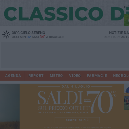
PI
38
°C
CIELO SERENO
NOTIZIE D
34°
OGGI MIN
26°
MAX
A
BISCEGLIE
DIRETTORE
ANTO
AGENDA
IREPORT
METEO
VIDEO
FARMACIE
NECROL