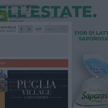
Ù LETTI QUESTA SETTIMANA
GIOVEDÌ 6 AGOSTO
Bisceglie inserito nel girone H: ecco tutte le
avversarie
A
BISCEGLIE
LUNEDÌ 3 AGOSTO
APP
Simone Franceschi, una solida certezza
NIO QUINTO
per la Star Volley Bisceglie
MERCOLEDÌ 5 AGOSTO
Il Bisceglie si rafforza con Mikel Opoola e
Pierluigi Lagonigro
LUNEDÌ 3 AGOSTO
Unione, innesto per le corsie offensive:
ecco Marco Antonio Ferretti
OGI
MARTEDÌ 4 AGOSTO
Unione, in difesa arriva Francesco Lorusso
MERCOLEDÌ 5 AGOSTO
Unione, agosto ricco di amichevoli. Le date
dei primi impegni ufficiali