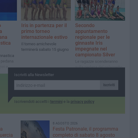
o
Iris in partenza per il
Secondo
a
primo torneo
appuntamento
iana
internazionale estivo
regionale per le
stica
ginnaste Iris
Il torneo amichevole
impegnate nel
terminerà sabato 15 giugno
campionato Silver
innastica
n pedana
Le ragazze scenderanno
pei e
sulla pedana del palazzetto
dello sport di Putignano
Iscriviti alla Newsletter
Iscriviti
Iscrivendoti accetti i
termini
e la
privacy policy
8 AGOSTO 2026
ma
Festa Patronale, il programma
Quercia
completo di sabato 8 agosto