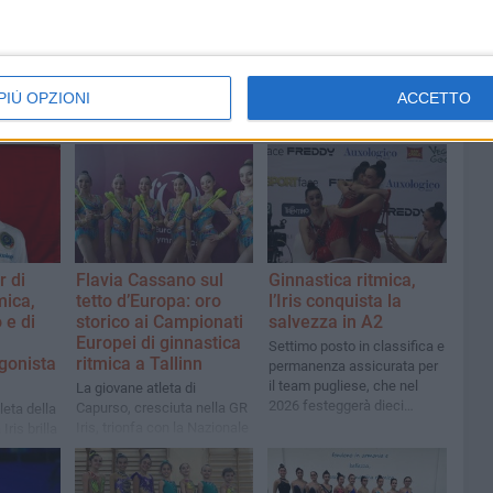
PIÙ OPZIONI
ACCETTO
r di
Flavia Cassano sul
Ginnastica ritmica,
mica,
tetto d’Europa: oro
l’Iris conquista la
 e di
storico ai Campionati
salvezza in A2
Europei di ginnastica
Settimo posto in classifica e
gonista
ritmica a Tallinn
permanenza assicurata per
il team pugliese, che nel
La giovane atleta di
2026 festeggerà dieci
Capurso, cresciuta nella GR
leta della
stagioni consecutive nella
Iris, trionfa con la Nazionale
ris brilla
massima serie
Junior ai 5 cerchi e
due
conquista anche il bronzo
nel concorso generale
clavette e