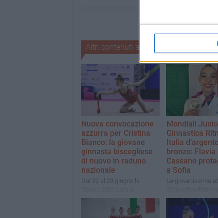
Altri contenuti a tema
Nuova convocazione
Mondiali Junio
azzurra per Cristina
Ginnastica Rit
Bianco: la giovane
Italia d’argento
ginnasta biscegliese
bronzo: Flavia
di nuovo in raduno
Cassano prota
nazionale
a Sofia
Dal 22 al 28 giugno la
La giovanissima at
classe 2009 sarà a
Ginnastica Ritmica I
Mezzana per un
con la Nazionale: 
allenamento collegiale con
medaglie iridate
le migliori atlete Senior della
nell’esercizio alle 