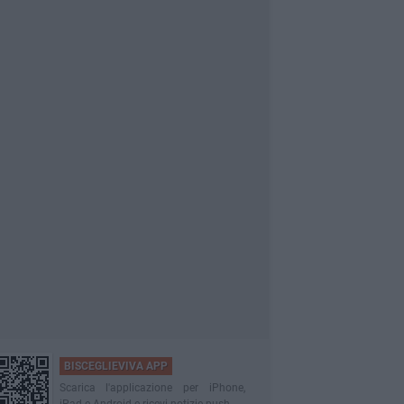
BISCEGLIEVIVA APP
Scarica l'applicazione per iPhone,
iPad e Android e ricevi notizie push