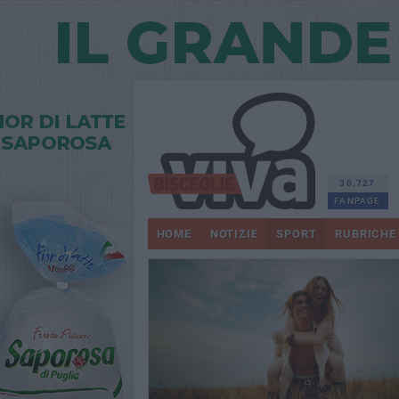
30.727
FANPAGE
HOME
NOTIZIE
SPORT
RUBRICHE