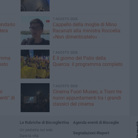
7 AGOSTO 2026
lendario
L'appello della moglie di Mino
tera
Racanati alla ministra Roccella:
«Non dimenticatelo»
7 AGOSTO 2026
ramma
È il giorno del Palio della
osto
Quercia: il programma completo
7 AGOSTO 2026
pi
Cinema Fuori Museo, a Trani tre
enti" di
nuovi appuntamenti tra i grandi
classici del cinema
Le Rubriche di BisceglieViva
Agenda eventi di Bisceglie
Un pediatra sul web
Segnalazioni iReport
Dare la vita