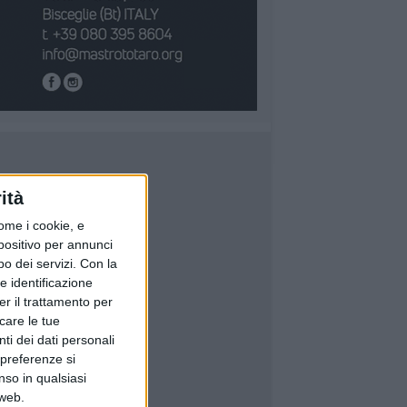
ità
ome i cookie, e
spositivo per annunci
o dei servizi.
Con la
e identificazione
er il trattamento per
icare le tue
ti dei dati personali
 preferenze si
nso in qualsiasi
 web.