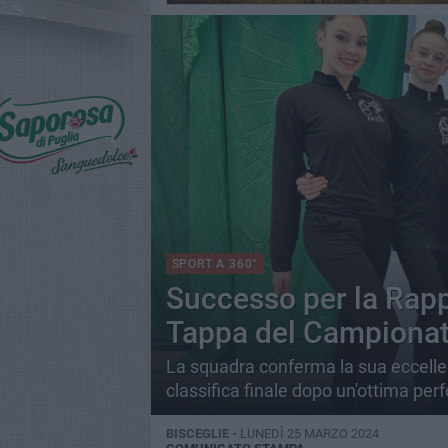
SPORT A 360°
Successo per la Rappr
Tappa del Campionato
La squadra conferma la sua eccelle
classifica finale dopo un'ottima pe
BISCEGLIE -
LUNEDÌ 25 MARZO 2024