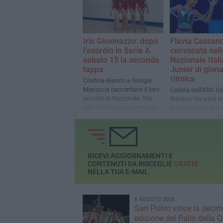
Serie A
ai cerchi
Iris Giovinazzo: dopo
Flavia Cassan
l'esordio in Serie A
convocata nell
sabato 15 la seconda
Nazionale Ital
tappa
Junior di ginna
ritmica
Cristina Bianco e Giorgia
Maruccia raccontano il loro
L'atleta dell'ASD G
esordio in Nazionale. Ma
Ritmica Iris sarà i
alle 15 di sabato pomeriggio
ai Campionati Euro
saranno già in pedana
Mondiali
RICEVI AGGIORNAMENTI E
CONTENUTI DA BISCEGLIE
GRATIS
NELLA TUA E-MAIL
8 AGOSTO 2026
San Pietro vince la deci
edizione del Palio della 