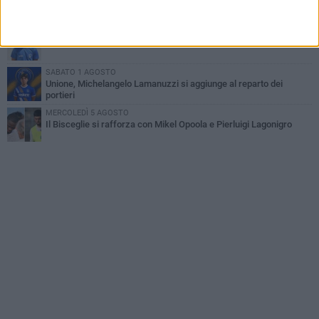
Unione, innesto per le corsie offensive: ecco Marco Antonio
Ferretti
MARTEDÌ 4 AGOSTO
Unione, in difesa arriva Francesco Lorusso
SABATO 1 AGOSTO
Unione, Michelangelo Lamanuzzi si aggiunge al reparto dei
portieri
MERCOLEDÌ 5 AGOSTO
Il Bisceglie si rafforza con Mikel Opoola e Pierluigi Lagonigro