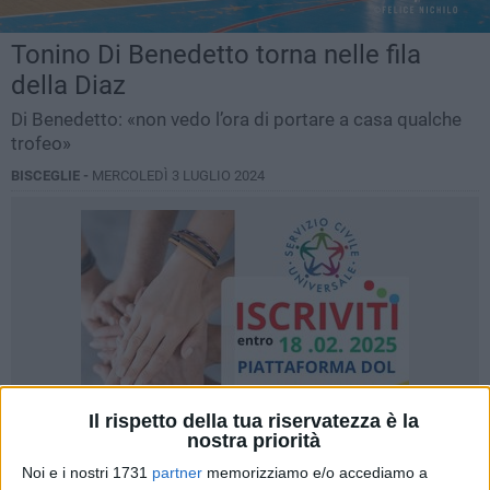
Tonino Di Benedetto torna nelle fila
della Diaz
Di Benedetto: «non vedo l’ora di portare a casa qualche
trofeo»
BISCEGLIE -
MERCOLEDÌ 3 LUGLIO 2024
Il rispetto della tua riservatezza è la
nostra priorità
Noi e i nostri 1731
partner
memorizziamo e/o accediamo a