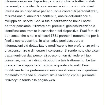
informazioni su un dispositivo, come i cookie, e trattiamo dati
personali, come identificatori univoci e informazioni standard
11
inviate da un dispositivo per annunci e contenuti personalizzati,
misurazione di annunci e contenuti, analisi dell'audience e
sviluppo dei servizi.
Con la tua autorizzazione noi e i nostri
partner possiamo utilizzare dati precisi di geolocalizzazione e
Torna nella rosa della Diaz per la stagione 24-25 Tonio Di
identificazione tramite la scansione del dispositivo. Puoi fare clic
Benedetto, il trentacinquenne biscegliese è ritornato nella
per consentire a noi e ai nostri 1731 partner il trattamento per le
sua città natale e nella Diaz dopo un periodo nelle Aquile
finalità sopra descritte. In alternativa puoi accedere a
Molfetta.
informazioni più dettagliate e modificare le tue preferenze prima
di acconsentire o di negare il consenso.
Si rende noto che alcuni
«Scegliere la Diaz è stato semplice - racconta Tonio - perché
trattamenti dei dati personali possono non richiedere il tuo
voglio concludere la mia carriera in famiglia e vincere i trofei
consenso, ma hai il diritto di opporti a tale trattamento. Le tue
preferenze si applicheranno solo a questo sito web. Puoi
con questa squadra. Ritroverò tanti vecchi compagni: il
modificare le tue preferenze o revocare il consenso in qualsiasi
capitano Pedone e il mister Di Chiano con i quali ho un bel
momento tornando su questo sito e facendo clic sul pulsante
rapporto e non vedo l'ora di mettermi a disposizione della
"Privacy" in fondo alla pagina web.
società in questa stagione e portare a casa qualche trofeo»
Nei giorni scorsi il sodalizio biscegliese aveva annunciato
che i calcettisti Roberto Graziani, Michele Mongelli, Nicola