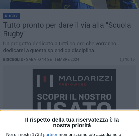
RUGBY
Tutto pronto per dare il via alla "Scuola
Rugby"
Un progetto dedicato a tutti coloro che vorranno
dedicarsi a questa splendida disciplina
BISCEGLIE -
SABATO 14 SETTEMBRE 2024
10.19
Il rispetto della tua riservatezza è la
nostra priorità
Noi e i nostri 1733
partner
memorizziamo e/o accediamo a