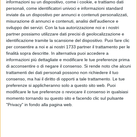
informazioni su un dispositivo, come i cookie, e trattiamo dati
personali, come identificatori univoci e informazioni standard
inviate da un dispositivo per annunci e contenuti personalizzati,
17
misurazione di annunci e contenuti, analisi dell'audience e
sviluppo dei servizi.
Con la tua autorizzazione noi e i nostri
partner possiamo utilizzare dati precisi di geolocalizzazione e
identificazione tramite la scansione del dispositivo. Puoi fare clic
Il Bisceglie Rugby si appresta a partire con la "Scuola Rugby"
per consentire a noi e ai nostri 1733 partner il trattamento per le
per avvicinare i più giovani ad una delle discipline più
finalità sopra descritte. In alternativa puoi accedere a
affascinanti e formative presenti nel panorama sportivo.
informazioni più dettagliate e modificare le tue preferenze prima
di acconsentire o di negare il consenso.
Si rende noto che alcuni
trattamenti dei dati personali possono non richiedere il tuo
Si parte con i primi incontri ed allenamenti martedì 17
consenso, ma hai il diritto di opporti a tale trattamento. Le tue
settembre al campo comunale "Di Liddo" di Bisceglie dalle
preferenze si applicheranno solo a questo sito web. Puoi
ore 18.45 alle ore 20. Stessa modalità prevista al venerdì.
modificare le tue preferenze o revocare il consenso in qualsiasi
momento tornando su questo sito e facendo clic sul pulsante
I corsi sono aperti a tutti i bambini e ragazzi che abbiamo
"Privacy" in fondo alla pagina web.
compiuto almeno 4 anni sino ai 18. Punto di riferimento del
progetto Scuola Rugby per la stagione 2024/2025 è la
responsabile Flor Minero affiancata da uno staff di assoluto
valore.