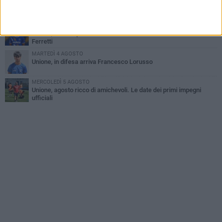
Il Bisceglie si rafforza con Mikel Opoola e Pierluigi Lagonigro
LUNEDÌ 3 AGOSTO
Unione, innesto per le corsie offensive: ecco Marco Antonio
Ferretti
MARTEDÌ 4 AGOSTO
Unione, in difesa arriva Francesco Lorusso
MERCOLEDÌ 5 AGOSTO
Unione, agosto ricco di amichevoli. Le date dei primi impegni
ufficiali