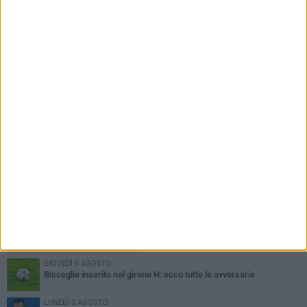
San Pietro vince la decima edizione del Palio
della Quercia
PIÙ LETTI QUESTA SETTIMANA
GIOVEDÌ 6 AGOSTO
Bisceglie inserito nel girone H: ecco tutte le avversarie
LUNEDÌ 3 AGOSTO