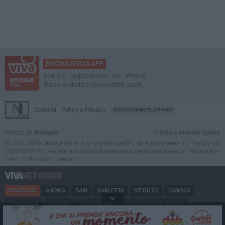
BISCEGLIEVIVA APP
Scarica l'applicazione per iPhone,
iPad e Android e ricevi notizie push
Contatti
Policy e Privacy
GOCITY NEWS PLATFORM
Notizie da
Bisceglie
Direttore
Antonio Quinto
© 2001-2026 BisceglieViva è un portale gestito da InnovaNews srl. Partita iva
08059640725. Testata giornalistica telematica registrata presso il Tribunale di
Trani. Tutti i diritti riservati.
BISCEGLIE
ANDRIA
BARI
BARLETTA
BITONTO
CANOSA
CERIGNOLA
CORATO
GIOVINAZZO
MARGHERITA DI SAVOIA
MINERVINO
MODUGNO
MOLFETTA
PUGLIA
RUVO