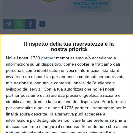
2
Il rispetto della tua riservatezza è la
Un successo netto, ottenuto a spese di avversarie di alto
nostra priorità
lignaggio. La Star Volley Bisceglie si è imposta per 3-0 su
Noi e i nostri 1733
partner
memorizziamo e/o accediamo a
un'ottima Pomezia, piegando in modo inequivocabile una
informazioni su un dispositivo, come i cookie, e trattiamo dati
delle pretendenti alle posizioni di vertice del girone D di Serie
personali, come identificatori univoci e informazioni standard
B1. Terza vittoria in quattro gare per il collettivo di coach
inviate da un dispositivo per annunci e contenuti personalizzati,
Dino Guadalupi, che ha intrapreso un promettente percorso
misurazione di annunci e contenuti, analisi dell'audience e
sviluppo dei servizi.
Con la tua autorizzazione noi e i nostri
di crescita e vuole dimostrare di saper andare sia oltre i
partner possiamo utilizzare dati precisi di geolocalizzazione e
disagi già noti (non poter disporre del proprio impianto per
identificazione tramite la scansione del dispositivo. Puoi fare clic
gli incontri casalinghi) che superare gli imprevisti (come
per consentire a noi e ai nostri 1733 partner il trattamento per le
l'infortunio di Bausero) di questo inizio di stagione.
finalità sopra descritte. In alternativa puoi accedere a
informazioni più dettagliate e modificare le tue preferenze prima
Nerofucsia consapevoli dell'ottimo livello delle avversarie e a
di acconsentire o di negare il consenso.
Si rende noto che alcuni
trattamenti dei dati personali possono non richiedere il tuo