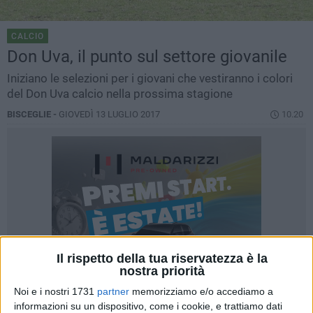
CALCIO
Don Uva, il punto sul settore giovanile
Iniziano le selezioni per i giovani che vestiranno i colori
del Don Uva calcio nella prossima stagione
BISCEGLIE -
GIOVEDÌ 13 LUGLIO 2017
10.20
Il rispetto della tua riservatezza è la
nostra priorità
Noi e i nostri 1731
partner
memorizziamo e/o accediamo a
informazioni su un dispositivo, come i cookie, e trattiamo dati