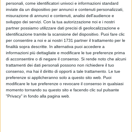
personali, come identificatori univoci e informazioni standard
inviate da un dispositivo per annunci e contenuti personalizzati,
25
A cura di
misurazione di annunci e contenuti, analisi dell'audience e
CRISTINA SCARASCIULLO
sviluppo dei servizi.
Con la tua autorizzazione noi e i nostri
partner possiamo utilizzare dati precisi di geolocalizzazione e
identificazione tramite la scansione del dispositivo. Puoi fare clic
La dirigenza dell'A.S.D. Don Uva ha reso note le date in cui
per consentire a noi e ai nostri 1731 partner il trattamento per le
verranno selezionati i giovani contendenti per un posto nelle
finalità sopra descritte. In alternativa puoi accedere a
informazioni più dettagliate e modificare le tue preferenze prima
squadre biancogialle nella prossima stagione.
di acconsentire o di negare il consenso.
Si rende noto che alcuni
trattamenti dei dati personali possono non richiedere il tuo
Gli stage selettivi interesseranno i ragazzi nati tra il 2001 e il
consenso, ma hai il diritto di opporti a tale trattamento. Le tue
2004 e si svolgeranno presso il campo "Don Uva" (ingresso
preferenze si applicheranno solo a questo sito web. Puoi
via Giovanni Bovio) a partire da giovedì 13 luglio dalle 17:30
modificare le tue preferenze o revocare il consenso in qualsiasi
per i giovanissimi e venerdì 14 luglio, sempre dalle 17:30 per
momento tornando su questo sito e facendo clic sul pulsante
gli aspiranti allievi.
"Privacy" in fondo alla pagina web.
L'obiettivo della società è allestire un organico competitivo in
tutte le categorie e raccogliere sul campo quel che si è
seminato nel corso degli anni.