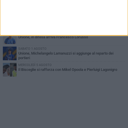
Simone Franceschi, una solida certezza per la Star Volley
Bisceglie
LUNEDÌ 3 AGOSTO
Unione, innesto per le corsie offensive: ecco Marco Antonio
Ferretti
MARTEDÌ 4 AGOSTO
Unione, in difesa arriva Francesco Lorusso
SABATO 1 AGOSTO
Unione, Michelangelo Lamanuzzi si aggiunge al reparto dei
portieri
MERCOLEDÌ 5 AGOSTO
Il Bisceglie si rafforza con Mikel Opoola e Pierluigi Lagonigro