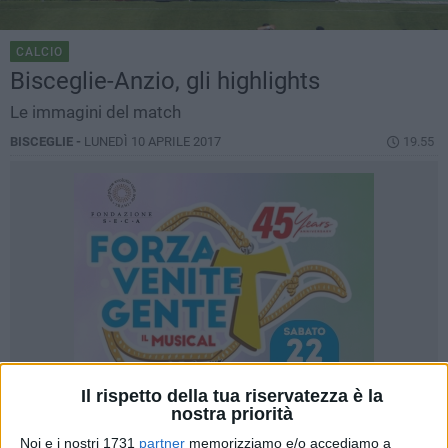
CALCIO
Bisceglie-Anzio, gli highlights
Le immagini del match
BISCEGLIE -
LUNEDÌ 10 APRILE 2017
19.55
Il rispetto della tua riservatezza è la
nostra priorità
Noi e i nostri 1731
partner
memorizziamo e/o accediamo a