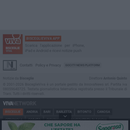
BISCEGLIEVIVA APP
Scarica l'applicazione per iPhone,
iPad e Android e ricevi notizie push
Contatti
Policy e Privacy
GOCITY NEWS PLATFORM
Notizie da
Bisceglie
Direttore
Antonio Quinto
© 2001-2026 BisceglieViva è un portale gestito da InnovaNews srl. Partita iva
08059640725. Testata giornalistica telematica registrata presso il Tribunale di
Trani. Tutti i diritti riservati.
BISCEGLIE
ANDRIA
BARI
BARLETTA
BITONTO
CANOSA
CERIGNOLA
CORATO
GIOVINAZZO
MARGHERITA DI SAVOIA
MINERVINO
MODUGNO
MOLFETTA
PUGLIA
RUVO