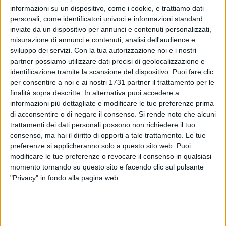
informazioni su un dispositivo, come i cookie, e trattiamo dati
13
personali, come identificatori univoci e informazioni standard
inviate da un dispositivo per annunci e contenuti personalizzati,
misurazione di annunci e contenuti, analisi dell'audience e
sviluppo dei servizi.
Con la tua autorizzazione noi e i nostri
Bisceglie-Anzio, gli highlights
1 MINUTO
partner possiamo utilizzare dati precisi di geolocalizzazione e
identificazione tramite la scansione del dispositivo. Puoi fare clic
per consentire a noi e ai nostri 1731 partner il trattamento per le
finalità sopra descritte. In alternativa puoi accedere a
informazioni più dettagliate e modificare le tue preferenze prima
di acconsentire o di negare il consenso.
Si rende noto che alcuni
trattamenti dei dati personali possono non richiedere il tuo
consenso, ma hai il diritto di opporti a tale trattamento. Le tue
preferenze si applicheranno solo a questo sito web. Puoi
Error loading player:
No playable sources found
modificare le tue preferenze o revocare il consenso in qualsiasi
momento tornando su questo sito e facendo clic sul pulsante
"Privacy" in fondo alla pagina web.