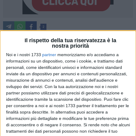
2
Il rispetto della tua riservatezza è la
nostra priorità
Idee chiare, obiettivi precisi e rinnovato entusiasmo. I Lions
Noi e i nostri 1733
partner
memorizziamo e/o accediamo a
Bisceglie sono già proiettati verso la stagione 2025-2026, la
informazioni su un dispositivo, come i cookie, e trattiamo dati
seconda in B2 per il club nerazzurro. La dirigenza ha scelto
personali, come identificatori univoci e informazioni standard
di affidare la guida tecnica della prima squadra al 44enne
inviate da un dispositivo per annunci e contenuti personalizzati,
Vito Console
. Nato e cresciuto a Putignano, il nuovo trainer
misurazione di annunci e contenuti, analisi dell'audience e
sviluppo dei servizi.
Con la tua autorizzazione noi e i nostri
dei Lions ha alle spalle ben vent'anni di vissuto da
partner possiamo utilizzare dati precisi di geolocalizzazione e
allenatore, con importanti esperienze formative compiute da
identificazione tramite la scansione del dispositivo. Puoi fare clic
assistente fra Cus Bari, Olimpia Matera e Martina Franca che
per consentire a noi e ai nostri 1733 partner il trattamento per le
gli hanno permesso di rafforzare le competenze in vista delle
finalità sopra descritte. In alternativa puoi accedere a
successive tappe da capoallenatore con Santeramo, Fasano,
informazioni più dettagliate e modificare le tue preferenze prima
Ap Monopoli, Termoli e Castellaneta, inframezzate dalla
di acconsentire o di negare il consenso.
Si rende noto che alcuni
responsabilità del settore giovanile della Cestistica San
trattamenti dei dati personali possono non richiedere il tuo