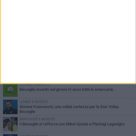
PIÙ LETTI QUESTA SETTIMANA
GIOVEDÌ 6 AGOSTO
Bisceglie inserito nel girone H: ecco tutte le avversarie
LUNEDÌ 3 AGOSTO
Simone Franceschi, una solida certezza per la Star Volley
Bisceglie
MERCOLEDÌ 5 AGOSTO
Il Bisceglie si rafforza con Mikel Opoola e Pierluigi Lagonigro