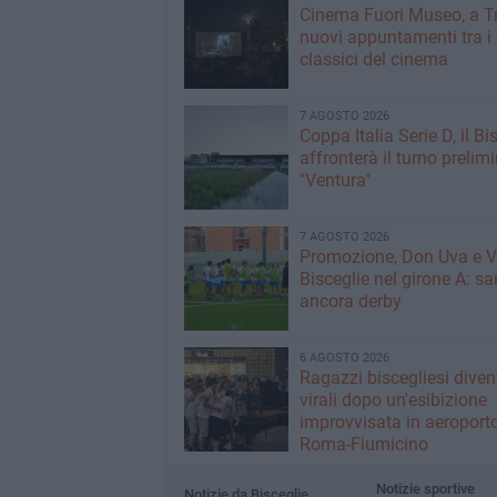
Cinema Fuori Museo, a Tr
nuovi appuntamenti tra i
classici del cinema
7 AGOSTO 2026
Coppa Italia Serie D, il Bi
affronterà il turno prelimi
"Ventura"
7 AGOSTO 2026
Promozione, Don Uva e V
Bisceglie nel girone A: sa
ancora derby
6 AGOSTO 2026
Ragazzi biscegliesi dive
virali dopo un'esibizione
improvvisata in aeroport
Roma-Fiumicino
Notizie sportive
Notizie da Bisceglie