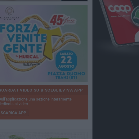
GUARDA I VIDEO SU BISCEGLIEVIVA APP
Sull'applicazione una sezione interamente
dedicata ai video
SCARICA APP