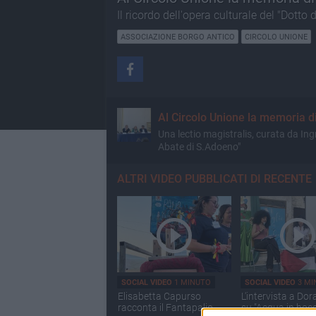
Il ricordo dell'opera culturale del "Dotto
ASSOCIAZIONE BORGO ANTICO
CIRCOLO UNIONE
Al Circolo Unione la memoria d
Una lectio magistralis, curata da Ingr
Abate di S.Adoeno"
ALTRI VIDEO PUBBLICATI DI RECENTE
SOCIAL VIDEO
1 MINUTO
SOCIAL VIDEO
3 MI
Elisabetta Capurso
L'intervista a Dor
racconta il Fantapalio
su "Acqua in boc