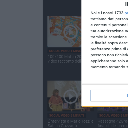
I
Noi e i nostri 1733
p
trattiamo dati person
e contenuti personali
tua autorizzazione no
tramite la scansione 
le finalità sopra des
preferenze prima di 
SOCIAL VIDEO
1 MINUTO
SOCIAL VIDEO
49 S
possono non richieder
100x100 Maturi 2026: il
100x100 Maturi 
applicheranno solo a
video racconto dell'evento
2026, le interviste
Giuseppe Malder
momento tornando su 
SOCIAL VIDEO
2 MINUTI
SOCIAL VIDEO
2 MI
L'intervista a Mario Tozzi e
Rassegna 42Gradi
Sabina Guzzanti
finalisti del prem