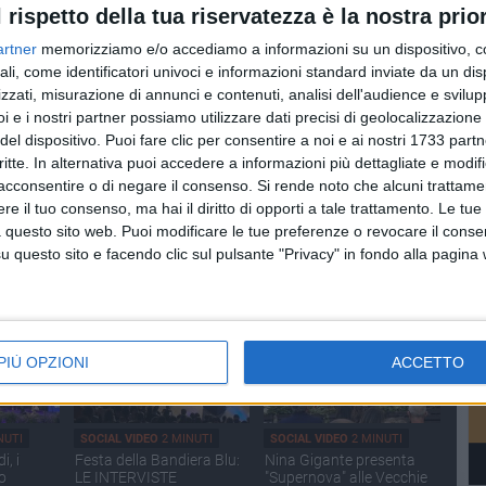
Fartade
Loredana Bianco
l rispetto della tua riservatezza è la nostra prior
artner
memorizziamo e/o accediamo a informazioni su un dispositivo, c
ali, come identificatori univoci e informazioni standard inviate da un di
zzati, misurazione di annunci e contenuti, analisi dell'audience e svilupp
i e i nostri partner possiamo utilizzare dati precisi di geolocalizzazione 
del dispositivo. Puoi fare clic per consentire a noi e ai nostri 1733 partn
critte. In alternativa puoi accedere a informazioni più dettagliate e modif
acconsentire o di negare il consenso.
Si rende noto che alcuni trattamen
ECONDI
SOCIAL VIDEO
2 MINUTI
SOCIAL VIDEO
2 MINUTI
e il tuo consenso, ma hai il diritto di opporti a tale trattamento. Le tue
edizione
Palio della Quercia 2026:
L'intervista a Stefano
 questo sito web. Puoi modificare le tue preferenze o revocare il conse
:
tutte le novità
Vicari ed Enrico Galiano
a
questo sito e facendo clic sul pulsante "Privacy" in fondo alla pagina
PIÙ OPZIONI
ACCETTO
NUTI
SOCIAL VIDEO
2 MINUTI
SOCIAL VIDEO
2 MINUTI
, i
Festa della Bandiera Blu:
Nina Gigante presenta
io
LE INTERVISTE
"Supernova" alle Vecchie