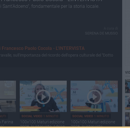
 di Sant'Adoeno", fondamentale per la storia locale.
A cura di
SERENA DE MUSSO
i Francesco Paolo Cocola - L'INTERVISTA
avalle, sull'importanza del ricordo dell'opera culturale del "Dotto
VI
NUTI
SOCIAL VIDEO
1 MINUTO
SOCIAL VIDEO
1 MINUTO
a Farina
100x100 Maturi edizione
100x100 Maturi edizione
ca"
2026, le interviste: Adrian
2026, le interviste: