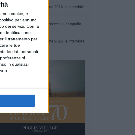
1 MINUTO
ità
100x100 Maturi edizione 2026, le interviste:
Loredana Bianco
ome i cookie, e
1 MINUTO
spositivo per annunci
Elisabetta Capurso racconta il Fantapalio
o dei servizi.
Con la
e identificazione
49 SECONDI
er il trattamento per
100x100 Maturi edizione 2026, le interviste:
icare le tue
Giuseppe Maldera
ti dei dati personali
 preferenze si
nso in qualsiasi
 web.