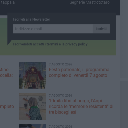
 tappa a
Segherie Mastrototaro
Iscriviti alla Newsletter
Iscriviti
Iscrivendoti accetti i
termini
e la
privacy policy
7 AGOSTO 2026
 Mino
Festa patronale, il programma
ccella:
completo di venerdì 7 agosto
7 AGOSTO 2026
10mila libri al borgo, l'Anpi
ompleto
ricorda le "memorie resistenti" di
tre biscegliesi
7 AGOSTO 2026