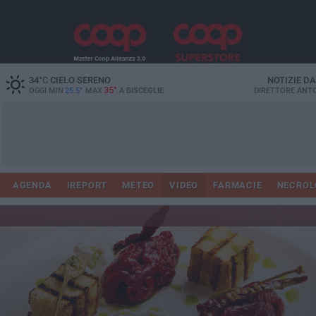
34
°C
CIELO SERENO
NOTIZIE D
35°
OGGI MIN
25.5°
MAX
A
BISCEGLIE
DIRETTORE
ANTO
AGENDA
IREPORT
METEO
VIDEO
FARMACIE
NECROL