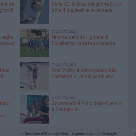
ani tre
Serie A2, la Diaz nel girone C con
 grandi
altre 4 pugliesi: le avversarie
7 AGOSTO 2026
sceglie
Unione, definito il girone di
nare al
Eccellenza: tutte le avversarie
7 AGOSTO 2026
irtus
Star Volley, il primo passo è la
rà
conferma di Annalisa Mileno
6 AGOSTO 2026
ntano
Aspettando il Palio della Quercia:
il Fantapalio
o a
Le Rubriche di BisceglieViva
Agenda eventi di Bisceglie