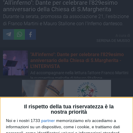
"All'inferno": Dante per celebrare l'829esimo
anniversario della Chiesa di S.Margherita
Durante la serata, promossa da associazione 21, l'esibizione
di Franco Martini e Mauro Stallone con l'Inferno dantesco.
A cura di
SERENA DE MUSSO
"All'inferno": Dante per celebrare l'829esimo
anniversario della Chiesa di S.Margherita -
L'INTERVISTA
Ad accompagnare nella lettura l'attore Franco Martini
le suggestive melodie di Mauro Stallone
Il rispetto della tua riservatezza è la
nostra priorità
Noi e i nostri 1733
partner
memorizziamo e/o accediamo a
informazioni su un dispositivo, come i cookie, e trattiamo dati