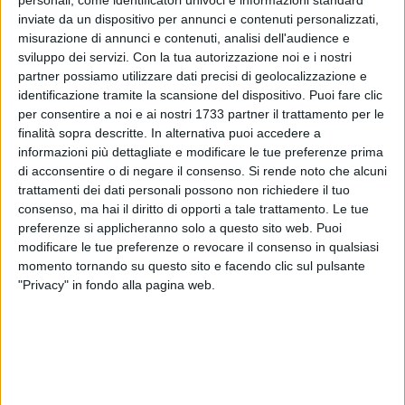
personali, come identificatori univoci e informazioni standard
inviate da un dispositivo per annunci e contenuti personalizzati,
misurazione di annunci e contenuti, analisi dell'audience e
sviluppo dei servizi.
Con la tua autorizzazione noi e i nostri
partner possiamo utilizzare dati precisi di geolocalizzazione e
ALTRI VIDEO PUBBLICATI DI RECENTE
identificazione tramite la scansione del dispositivo. Puoi fare clic
per consentire a noi e ai nostri 1733 partner il trattamento per le
finalità sopra descritte. In alternativa puoi accedere a
informazioni più dettagliate e modificare le tue preferenze prima
di acconsentire o di negare il consenso.
Si rende noto che alcuni
trattamenti dei dati personali possono non richiedere il tuo
consenso, ma hai il diritto di opporti a tale trattamento. Le tue
preferenze si applicheranno solo a questo sito web. Puoi
SOCIAL VIDEO
1 MINUTO
SOCIAL VIDEO
3 MINUTI
modificare le tue preferenze o revocare il consenso in qualsiasi
Elisabetta Capurso racconta il
L'intervista a Dora Farina su
momento tornando su questo sito e facendo clic sul pulsante
Fantapalio
"Acqua in bocca"
"Privacy" in fondo alla pagina web.