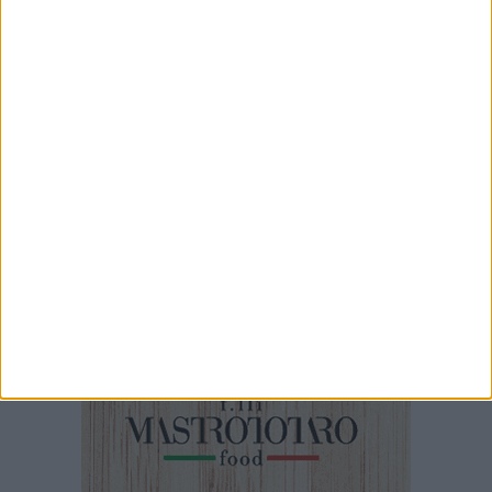
2 MINUTI
Palio della Quercia 2026: tutte le novità
1 MINUTO
100x100 Maturi edizione 2026, le interviste: Loredana Bianco
53 MINUTI
Speciale BisceglieViva - mercoledì 11 marzo