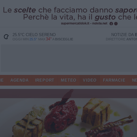
25.5
°C
CIELO SERENO
NOTIZIE DA
34°
OGGI MIN
25.5°
MAX
A
BISCEGLIE
DIRETTORE
ANTON
HE
AGENDA
IREPORT
METEO
VIDEO
FARMACIE
N