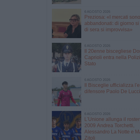
6 AGOSTO 2026
Preziosa: «I mercati son
abbandonati: di giorno si
di sera si improvvisa»
6 AGOSTO 2026
Il 20enne biscegliese D
Caprioli entra nella Poliz
Stato
6 AGOSTO 2026
Il Bisceglie ufficializza l
difensore Paolo De Lucc
6 AGOSTO 2026
L'Unione allunga il roster
2009 Andrea Torchetti,
Alessandro La Notte e M
Zitoli