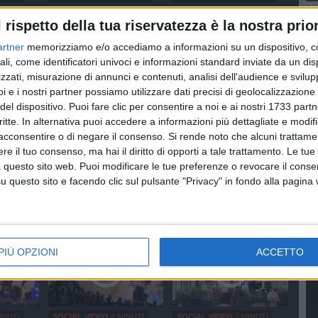
ra Farina
100x100 Maturi edizione
100x100 Maturi edizione
ca"
2026, le interviste: Adrian
2026, le interviste:
l rispetto della tua riservatezza è la nostra prior
Fartade
Loredana Bianco
artner
memorizziamo e/o accediamo a informazioni su un dispositivo, c
ali, come identificatori univoci e informazioni standard inviate da un di
zzati, misurazione di annunci e contenuti, analisi dell'audience e svilupp
i e i nostri partner possiamo utilizzare dati precisi di geolocalizzazione 
del dispositivo. Puoi fare clic per consentire a noi e ai nostri 1733 partn
critte. In alternativa puoi accedere a informazioni più dettagliate e modif
acconsentire o di negare il consenso.
Si rende noto che alcuni trattamen
e il tuo consenso, ma hai il diritto di opporti a tale trattamento. Le tue
SOCIAL VIDEO
2 MINUTI
SOCIAL VIDEO
2 MINUTI
 questo sito web. Puoi modificare le tue preferenze o revocare il conse
Palio della Quercia 2026:
L'intervista a Stefano
edizione
questo sito e facendo clic sul pulsante "Privacy" in fondo alla pagina
tutte le novità
Vicari ed Enrico Galiano
e:
ra
PIÙ OPZIONI
ACCETTO
INUTI
SOCIAL VIDEO
2 MINUTI
SOCIAL VIDEO
2 MINUTI