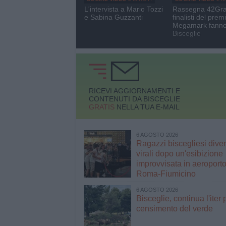
L'intervista a Mario Tozzi
Rassegna 42Grad
e Sabina Guzzanti
finalisti del prem
Megamark fanno
Bisceglie
RICEVI AGGIORNAMENTI E
CONTENUTI DA BISCEGLIE
GRATIS
NELLA TUA E-MAIL
6 AGOSTO 2026
Ragazzi biscegliesi dive
virali dopo un'esibizione
improvvisata in aeroporto
Roma-Fiumicino
6 AGOSTO 2026
Bisceglie, continua l'iter p
censimento del verde