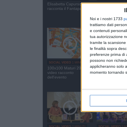
Elisabetta Capurso
L'intervista a Do
racconta il Fantapalio
su "Acqua in boc
I
Noi e i nostri 1733
p
trattiamo dati person
e contenuti personali
tua autorizzazione no
tramite la scansione 
le finalità sopra des
preferenze prima di 
possono non richieder
SOCIAL VIDEO
1 MINUTO
SOCIAL VIDEO
49
SECONDI
applicheranno solo a
100x100 Maturi 2026: il
100x100 Maturi 
momento tornando su 
video racconto
2026, le intervist
dell'evento
Giuseppe Malde
SOCIAL VIDEO
2 MINUTI
SOCIAL VIDEO
2 M