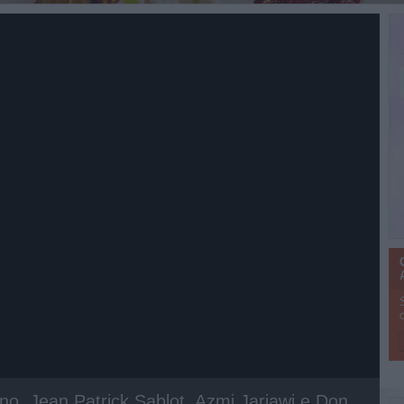
ano, Jean Patrick Sablot, Azmi Jarjawi e Don