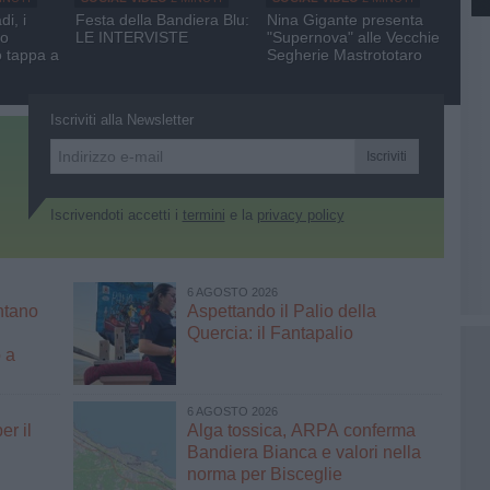
i, i
Festa della Bandiera Blu:
Nina Gigante presenta
io
LE INTERVISTE
"Supernova" alle Vecchie
 tappa a
Segherie Mastrototaro
Iscriviti alla Newsletter
Iscriviti
Iscrivendoti accetti i
termini
e la
privacy policy
6 AGOSTO 2026
ntano
Aspettando il Palio della
Quercia: il Fantapalio
 a
6 AGOSTO 2026
er il
Alga tossica, ARPA conferma
Bandiera Bianca e valori nella
norma per Bisceglie