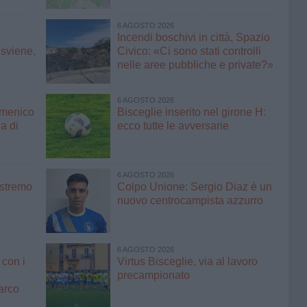
6 AGOSTO 2026
o
Incendi boschivi in città, Spazio
 sviene,
Civico: «Ci sono stati controlli
nelle aree pubbliche e private?»
6 AGOSTO 2026
omenico
Bisceglie inserito nel girone H:
ia di
ecco tutte le avversarie
6 AGOSTO 2026
'estremo
Colpo Unione: Sergio Diaz è un
i
nuovo centrocampista azzurro
6 AGOSTO 2026
 con i
Virtus Bisceglie, via al lavoro
precampionato
arco