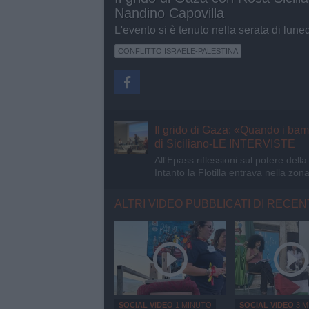
Nandino Capovilla
L'evento si è tenuto nella serata di lune
CONFLITTO ISRAELE-PALESTINA
Il grido di Gaza: «Quando i bam
di Siciliano-LE INTERVISTE
All'Epass riflessioni sul potere della
Intanto la Flotilla entrava nella zon
ALTRI VIDEO PUBBLICATI DI RECEN
SOCIAL VIDEO
1 MINUTO
SOCIAL VIDEO
3 M