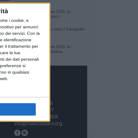
1 MINUTO
ità
100x100 Maturi edizione 2026, le
interviste: Loredana Bianco
ome i cookie, e
1 MINUTO
spositivo per annunci
Elisabetta Capurso racconta il Fantapalio
o dei servizi.
Con la
e identificazione
49 SECONDI
er il trattamento per
100x100 Maturi edizione 2026, le
interviste: Giuseppe Maldera
icare le tue
ti dei dati personali
 preferenze si
nso in qualsiasi
 web.