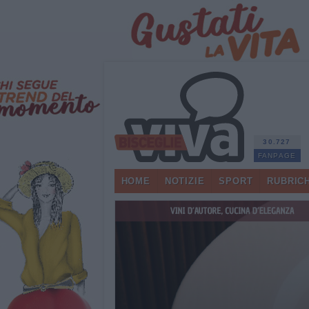
30.727
FANPAGE
HOME
NOTIZIE
SPORT
RUBRIC