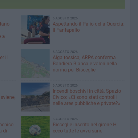
6 AGOSTO 2026
ntano
Aspettando il Palio della Quercia:
il Fantapalio
o a
6 AGOSTO 2026
r il
Alga tossica, ARPA conferma
Bandiera Bianca e valori nella
norma per Bisceglie
6 AGOSTO 2026
Incendi boschivi in città, Spazio
 sviene,
Civico: «Ci sono stati controlli
nelle aree pubbliche e private?»
6 AGOSTO 2026
menico
Bisceglie inserito nel girone H:
a di
ecco tutte le avversarie