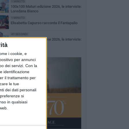
1 MINUTO
100x100 Maturi edizione 2026, le interviste:
Loredana Bianco
1 MINUTO
Elisabetta Capurso racconta il Fantapalio
49 SECONDI
100x100 Maturi edizione 2026, le interviste:
ità
Giuseppe Maldera
ome i cookie, e
spositivo per annunci
o dei servizi.
Con la
e identificazione
er il trattamento per
icare le tue
ti dei dati personali
 preferenze si
nso in qualsiasi
 web.