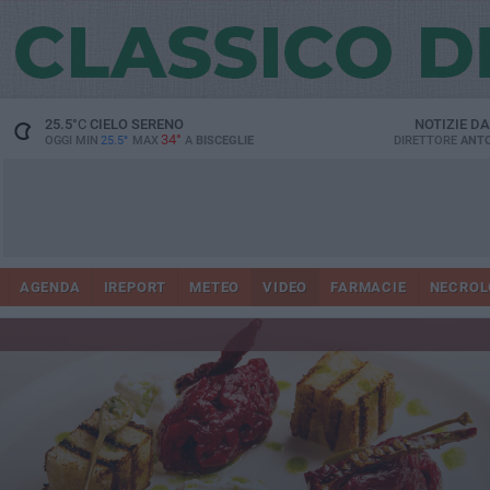
25.5
°C
CIELO SERENO
NOTIZIE D
34°
OGGI MIN
25.5°
MAX
A
BISCEGLIE
DIRETTORE
ANTO
AGENDA
IREPORT
METEO
VIDEO
FARMACIE
NECROL