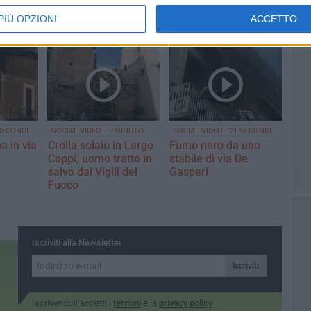
PIÙ OPZIONI
ACCETTO
 SECONDI
SOCIAL VIDEO - 1 MINUTO
SOCIAL VIDEO - 21 SECONDI
a in via
Crolla solaio in Largo
Fumo nero da uno
Coppi, uomo tratto in
stabile di via De
salvo dai Vigili del
Gasperi
Fuoco
Iscriviti alla Newsletter
Iscriviti
Iscrivendoti accetti i
termini
e la
privacy policy