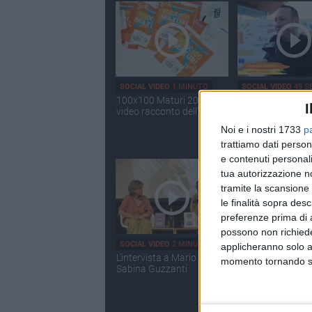
SOCIAL VIDEO
1 MINUTO
SOCIAL VIDEO
49 S
100x100 Maturi 2026: il
100x100 Maturi 
I
video racconto dell'evento
2026, le interviste
Giuseppe Malder
Noi e i nostri 1733
p
trattiamo dati person
e contenuti personali
tua autorizzazione no
tramite la scansione 
le finalità sopra des
preferenze prima di 
possono non richieder
SOCIAL VIDEO
2 MINUTI
SOCIAL VIDEO
2 MI
applicheranno solo a
L'intervista a Mario Tozzi e
Rassegna 42Gradi
momento tornando su 
Sabina Guzzanti
finalisti del prem
Megamark fanno
Bisceglie