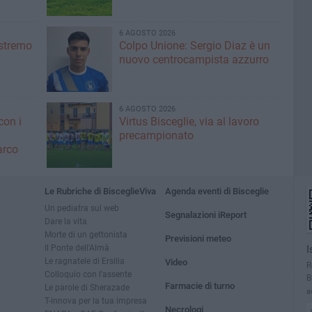
6 AGOSTO 2026
'estremo
Colpo Unione: Sergio Diaz è un
nuovo centrocampista azzurro
6 AGOSTO 2026
con i
Virtus Bisceglie, via al lavoro
precampionato
arco
Le Rubriche di BisceglieViva
Agenda eventi di Bisceglie
Un pediatra sul web
Segnalazioni iReport
Dare la vita
Morte di un gettonista
Previsioni meteo
Il Ponte dell'Almà
I
Le ragnatele di Ersilia
Video
R
Colloquio con l'assente
B
Farmacie di turno
Le parole di Sherazade
a
T-innova per la tua impresa
Necrologi