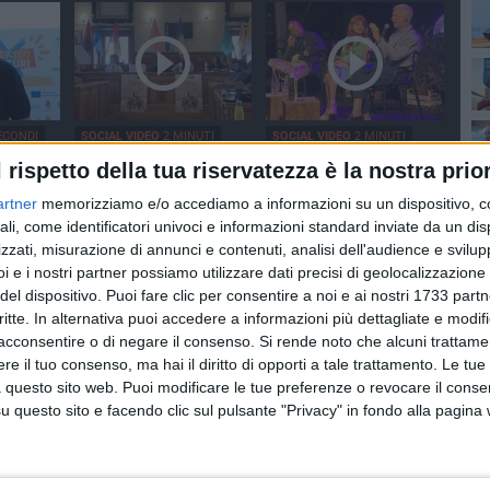
ECONDI
SOCIAL VIDEO
2 MINUTI
SOCIAL VIDEO
2 MINUTI
edizione
Palio della Quercia 2026:
L'intervista a Stefano
l rispetto della tua riservatezza è la nostra prior
:
tutte le novità
Vicari ed Enrico Galiano
a
artner
memorizziamo e/o accediamo a informazioni su un dispositivo, c
ali, come identificatori univoci e informazioni standard inviate da un di
zzati, misurazione di annunci e contenuti, analisi dell'audience e svilupp
i e i nostri partner possiamo utilizzare dati precisi di geolocalizzazione 
del dispositivo. Puoi fare clic per consentire a noi e ai nostri 1733 partn
critte. In alternativa puoi accedere a informazioni più dettagliate e modif
acconsentire o di negare il consenso.
Si rende noto che alcuni trattamen
e il tuo consenso, ma hai il diritto di opporti a tale trattamento. Le tue
NUTI
SOCIAL VIDEO
2 MINUTI
SOCIAL VIDEO
2 MINUTI
 questo sito web. Puoi modificare le tue preferenze o revocare il conse
, i
Festa della Bandiera Blu:
Nina Gigante presenta
questo sito e facendo clic sul pulsante "Privacy" in fondo alla pagina
io
LE INTERVISTE
"Supernova" alle Vecchie
 tappa a
Segherie Mastrototaro