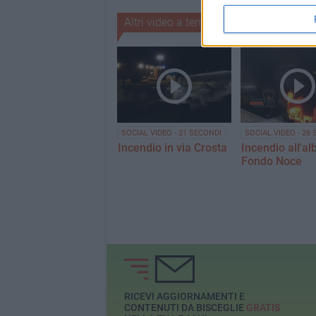
Altri video a tema
SOCIAL VIDEO - 21 SECONDI
SOCIAL VIDEO - 26
Incendio in via Crosta
Incendio all'alb
Fondo Noce
RICEVI AGGIORNAMENTI E
CONTENUTI DA BISCEGLIE
GRATIS