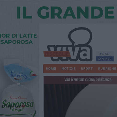
30.727
FANPAGE
HOME
NOTIZIE
SPORT
RUBRICHE