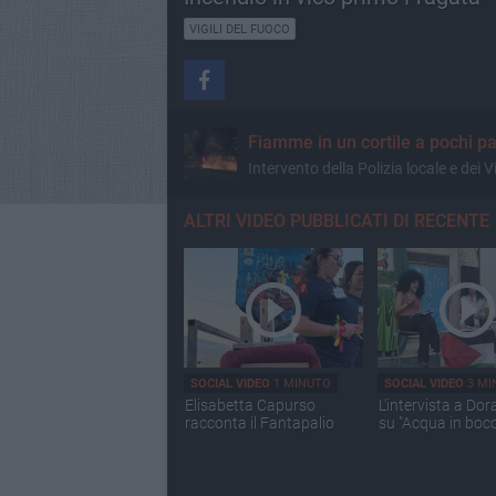
VIGILI DEL FUOCO
Fiamme in un cortile a pochi pa
Intervento della Polizia locale e dei 
ALTRI VIDEO PUBBLICATI DI RECENTE
SOCIAL VIDEO
1 MINUTO
SOCIAL VIDEO
3 MI
Elisabetta Capurso
L'intervista a Dor
racconta il Fantapalio
su "Acqua in boc