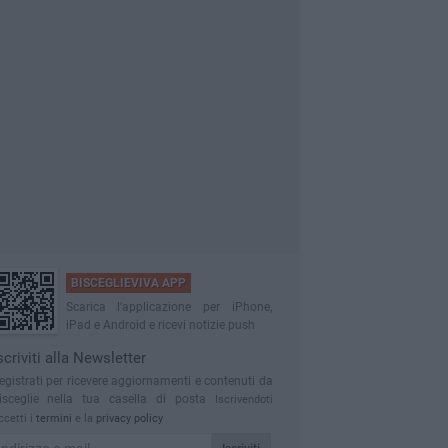
BISCEGLIEVIVA APP
Scarica l'applicazione per iPhone,
iPad e Android e ricevi notizie push
scriviti alla Newsletter
egistrati per ricevere aggiornamenti e contenuti da
isceglie nella tua casella di posta
Iscrivendoti
ccetti i
termini
e la
privacy policy