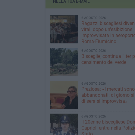
NELLA TUA E-MAIL
6 AGOSTO 2026
Ragazzi biscegliesi dive
virali dopo un'esibizione
improvvisata in aeroport
Roma-Fiumicino
6 AGOSTO 2026
Bisceglie, continua l'iter pe
censimento del verde
6 AGOSTO 2026
Preziosa: «I mercati sono
abbandonati: di giorno si
di sera si improvvisa»
6 AGOSTO 2026
Il 20enne biscegliese Do
Caprioli entra nella Polizi
Stato