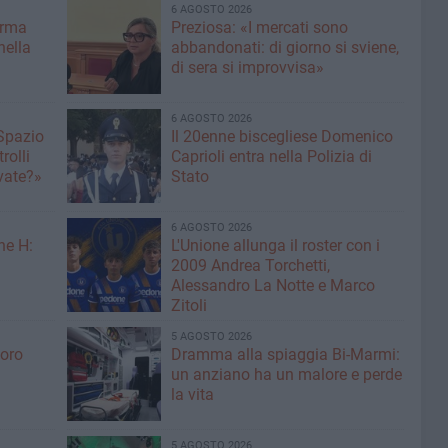
6 AGOSTO 2026
erma
Preziosa: «I mercati sono
nella
abbandonati: di giorno si sviene,
di sera si improvvisa»
6 AGOSTO 2026
 Spazio
Il 20enne biscegliese Domenico
rolli
Caprioli entra nella Polizia di
ivate?»
Stato
6 AGOSTO 2026
ne H:
L'Unione allunga il roster con i
2009 Andrea Torchetti,
Alessandro La Notte e Marco
Zitoli
5 AGOSTO 2026
voro
Dramma alla spiaggia Bi-Marmi:
un anziano ha un malore e perde
la vita
5 AGOSTO 2026