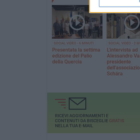
SOCIAL VIDEO - 6 MINUTI
SOCIAL VIDEO - 2 M
Presentata la settima
L'intervista ad
edizione del Palio
Alessandro Va
della Quercia
presidente
dell'associazi
Schára
RICEVI AGGIORNAMENTI E
CONTENUTI DA BISCEGLIE
GRATIS
NELLA TUA E-MAIL