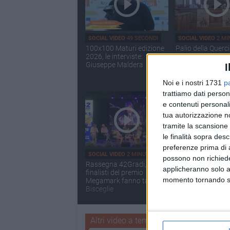
SOCIAL VIDEO
49 SECONDI
SOCIAL VIDEO
2 MI
100x100 Maturi edizione
Palio della Querc
2026, le interviste:
tutte le novità
Giuseppe Maldera
I
Noi e i nostri 1731
p
trattiamo dati person
e contenuti personali
tua autorizzazione no
tramite la scansione 
le finalità sopra des
preferenze prima di 
SOCIAL VIDEO
2 MINUTI
SOCIAL VIDEO
2 MI
possono non richieder
Rassegna 42Gradi, i
Festa della Bandi
applicheranno solo a
finalisti del premio
LE INTERVISTE
momento tornando su 
Megamark fanno tappa a
Bisceglie
Altri video a tema