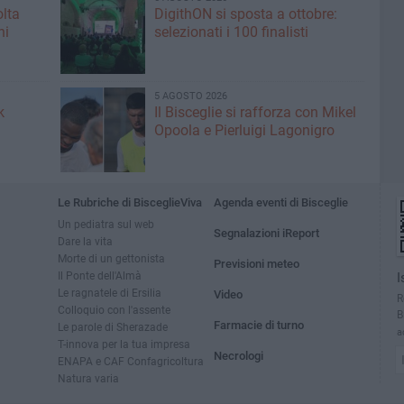
olta
DigithON si sposta a ottobre:
ni
selezionati i 100 finalisti
5 AGOSTO 2026
k
Il Bisceglie si rafforza con Mikel
Opoola e Pierluigi Lagonigro
Le Rubriche di BisceglieViva
Agenda eventi di Bisceglie
Un pediatra sul web
Segnalazioni iReport
Dare la vita
Morte di un gettonista
Previsioni meteo
Il Ponte dell'Almà
I
Le ragnatele di Ersilia
Video
R
Colloquio con l'assente
B
Farmacie di turno
Le parole di Sherazade
a
T-innova per la tua impresa
Necrologi
ENAPA e CAF Confagricoltura
Natura varia