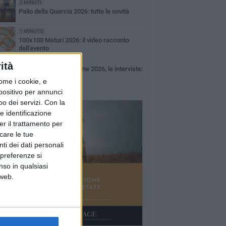
2 MINUTI
Palio della Quercia 2026: tutte le novità
1 MINUTO
100x100 Maturi 2026: il video racconto
dell'evento
49 SECONDI
ità
100x100 Maturi edizione 2026, le interviste:
Giuseppe Maldera
ome i cookie, e
spositivo per annunci
o dei servizi.
Con la
e identificazione
er il trattamento per
icare le tue
ti dei dati personali
 preferenze si
nso in qualsiasi
 web.