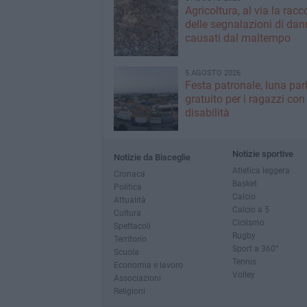
Agricoltura, al via la racc
delle segnalazioni di dan
causati dal maltempo
5 AGOSTO 2026
Festa patronale, luna par
gratuito per i ragazzi con
disabilità
Notizie sportive
Notizie da Bisceglie
Atletica leggera
Cronaca
Basket
Politica
Calcio
Attualità
Calcio a 5
Cultura
Ciclismo
Spettacoli
Rugby
Territorio
Sport a 360°
Scuola
Tennis
Economia e lavoro
Volley
Associazioni
Religioni