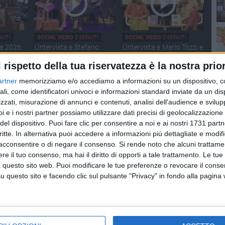
NUTI
SOCIAL VIDEO
2 MINUTI
SOCIAL VIDEO
2 MINUTI
ia 2026:
L'intervista a Stefano
L'intervista a Mario Tozzi e
Vicari ed Enrico Galiano
Sabina Guzzanti
l rispetto della tua riservatezza è la nostra prior
artner
memorizziamo e/o accediamo a informazioni su un dispositivo, c
ali, come identificatori univoci e informazioni standard inviate da un di
zzati, misurazione di annunci e contenuti, analisi dell'audience e svilupp
i e i nostri partner possiamo utilizzare dati precisi di geolocalizzazione 
del dispositivo. Puoi fare clic per consentire a noi e ai nostri 1731 partn
critte. In alternativa puoi accedere a informazioni più dettagliate e modif
acconsentire o di negare il consenso.
Si rende noto che alcuni trattamen
NUTI
SOCIAL VIDEO
2 MINUTI
SOCIAL VIDEO
1 MINUTO
e il tuo consenso, ma hai il diritto di opporti a tale trattamento. Le tue
era Blu:
Nina Gigante presenta
Javier Castillo alle
 questo sito web. Puoi modificare le tue preferenze o revocare il conse
"Supernova" alle Vecchie
Vecchie Segherie
questo sito e facendo clic sul pulsante "Privacy" in fondo alla pagina
Segherie Mastrototaro
Mastrototaro