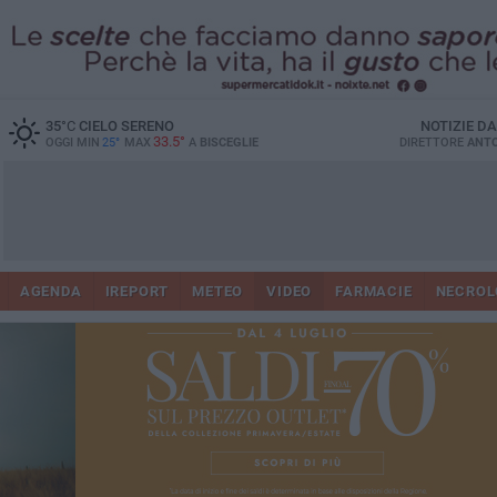
35
°C
CIELO SERENO
NOTIZIE D
33.5°
OGGI MIN
25°
MAX
A
BISCEGLIE
DIRETTORE
ANTO
AGENDA
IREPORT
METEO
VIDEO
FARMACIE
NECROL