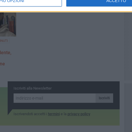
PIÙ OPZIONI
ACCETTO
INUTI
lente,
one
Iscriviti alla Newsletter
Iscriviti
Iscrivendoti accetti i
termini
e la
privacy policy