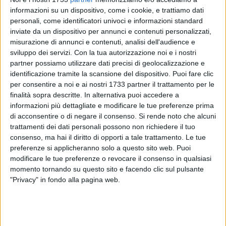
informazioni su un dispositivo, come i cookie, e trattiamo dati
personali, come identificatori univoci e informazioni standard
inviate da un dispositivo per annunci e contenuti personalizzati,
ALTRI VIDEO PUBBLICATI DI RECENTE
misurazione di annunci e contenuti, analisi dell'audience e
sviluppo dei servizi.
Con la tua autorizzazione noi e i nostri
partner possiamo utilizzare dati precisi di geolocalizzazione e
identificazione tramite la scansione del dispositivo. Puoi fare clic
per consentire a noi e ai nostri 1733 partner il trattamento per le
finalità sopra descritte. In alternativa puoi accedere a
informazioni più dettagliate e modificare le tue preferenze prima
di acconsentire o di negare il consenso.
Si rende noto che alcuni
trattamenti dei dati personali possono non richiedere il tuo
SOCIAL VIDEO
1 MINUTO
SOCIAL VIDEO
3 MINUTI
consenso, ma hai il diritto di opporti a tale trattamento. Le tue
Elisabetta Capurso racconta il
L'intervista a Dora Farina su
Fantapalio
"Acqua in bocca"
preferenze si applicheranno solo a questo sito web. Puoi
modificare le tue preferenze o revocare il consenso in qualsiasi
momento tornando su questo sito e facendo clic sul pulsante
"Privacy" in fondo alla pagina web.