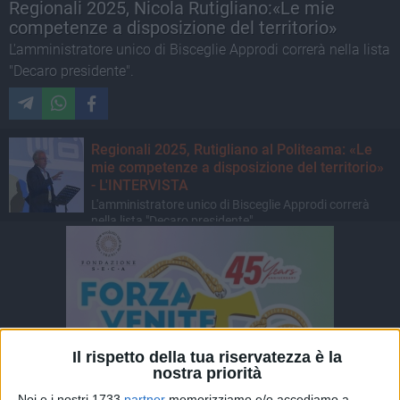
Regionali 2025, Nicola Rutigliano:«Le mie
competenze a disposizione del territorio»
L'amministratore unico di Bisceglie Approdi correrà nella lista
"Decaro presidente".
Regionali 2025, Rutigliano al Politeama: «Le
mie competenze a disposizione del territorio»
- L'INTERVISTA
L'amministratore unico di Bisceglie Approdi correrà
nella lista "Decaro presidente"
Il rispetto della tua riservatezza è la
nostra priorità
Noi e i nostri 1733
partner
memorizziamo e/o accediamo a