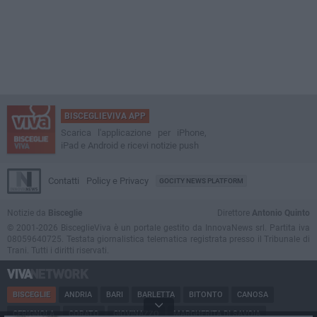
BISCEGLIEVIVA APP
Scarica l'applicazione per iPhone,
iPad e Android e ricevi notizie push
Contatti
Policy e Privacy
GOCITY NEWS PLATFORM
Notizie da
Bisceglie
Direttore
Antonio Quinto
© 2001-2026 BisceglieViva è un portale gestito da InnovaNews srl. Partita iva
08059640725. Testata giornalistica telematica registrata presso il Tribunale di
Trani. Tutti i diritti riservati.
BISCEGLIE
ANDRIA
BARI
BARLETTA
BITONTO
CANOSA
CERIGNOLA
CORATO
GIOVINAZZO
MARGHERITA DI SAVOIA