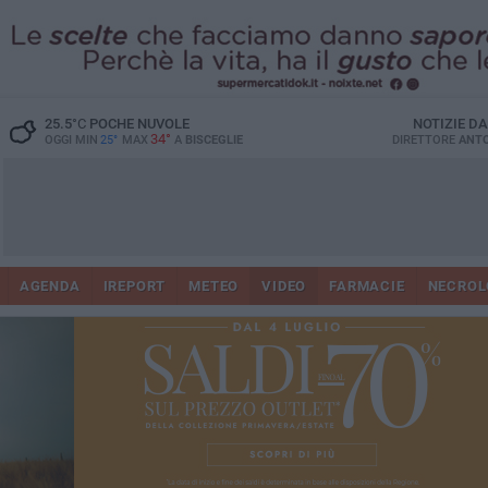
25.5
°C
POCHE NUVOLE
NOTIZIE D
34°
OGGI MIN
25°
MAX
A
BISCEGLIE
DIRETTORE
ANTO
AGENDA
IREPORT
METEO
VIDEO
FARMACIE
NECROL