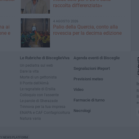
raccolta differenziata»
4 AGOSTO 2026
na ai
Palio della Quercia, conto alla
one e
rovescia per la decima edizione
Le Rubriche di BisceglieViva
Agenda eventi di Bisceglie
Un pediatra sul web
Segnalazioni iReport
Dare la vita
Morte di un gettonista
Previsioni meteo
Il Ponte dell'Almà
I
Le ragnatele di Ersilia
Video
R
Colloquio con l'assente
B
Farmacie di turno
Le parole di Sherazade
a
T-innova per la tua impresa
Necrologi
ENAPA e CAF Confagricoltura
Natura varia
TY NEWS PLATFORM