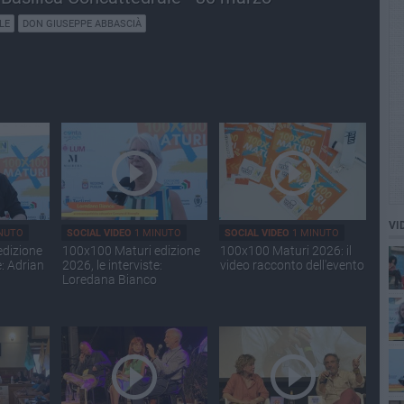
LE
DON GIUSEPPE ABBASCIÀ
VI
NUTO
SOCIAL VIDEO
1 MINUTO
SOCIAL VIDEO
1 MINUTO
edizione
100x100 Maturi edizione
100x100 Maturi 2026: il
e: Adrian
2026, le interviste:
video racconto dell'evento
Loredana Bianco