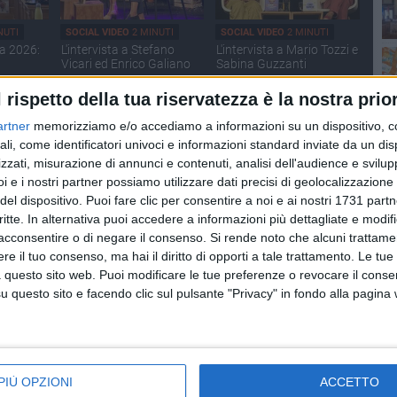
NUTI
SOCIAL VIDEO
2 MINUTI
SOCIAL VIDEO
2 MINUTI
ia 2026:
L'intervista a Stefano
L'intervista a Mario Tozzi e
Vicari ed Enrico Galiano
Sabina Guzzanti
l rispetto della tua riservatezza è la nostra prior
artner
memorizziamo e/o accediamo a informazioni su un dispositivo, c
ali, come identificatori univoci e informazioni standard inviate da un di
zzati, misurazione di annunci e contenuti, analisi dell'audience e svilupp
i e i nostri partner possiamo utilizzare dati precisi di geolocalizzazione 
del dispositivo. Puoi fare clic per consentire a noi e ai nostri 1731 partn
critte. In alternativa puoi accedere a informazioni più dettagliate e modif
NUTI
SOCIAL VIDEO
2 MINUTI
SOCIAL VIDEO
1 MINUTO
acconsentire o di negare il consenso.
Si rende noto che alcuni trattamen
era Blu:
Nina Gigante presenta
Javier Castillo alle
e il tuo consenso, ma hai il diritto di opporti a tale trattamento. Le tue
"Supernova" alle Vecchie
Vecchie Segherie
 questo sito web. Puoi modificare le tue preferenze o revocare il conse
Segherie Mastrototaro
Mastrototaro
questo sito e facendo clic sul pulsante "Privacy" in fondo alla pagina
PIÙ OPZIONI
ACCETTO