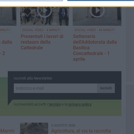
MINUTI
SOCIAL VIDEO - 4 MINUTI
SOCIAL VIDEO - 46 MINUTI
Presentati i lavori di
Settenario
 dalla
restauro della
dell'Addolorata dalla
Cattedrale
Basilica
- 2
Concattedrale - 1
aprile
Iscriviti alla Newsletter
Iscriviti
Iscrivendoti accetti i
termini
e la
privacy policy
5 AGOSTO 2026
-Marmi:
Agricoltura, al via la raccolta