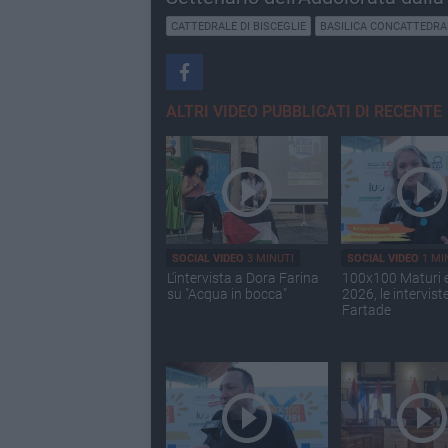
CATTEDRALE DI BISCEGLIE
BASILICA CONCATTEDRA
ALTRI VIDEO PUBBLICATI DI RECENTE
SOCIAL VIDEO
3 MINUTI
SOCIAL VIDEO
1 MI
L'intervista a Dora Farina
100x100 Maturi 
su "Acqua in bocca"
2026, le intervist
Fartade