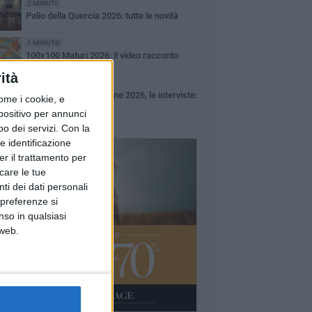
2 MINUTI
Palio della Quercia 2026: tutte le novità
1 MINUTO
100x100 Maturi 2026: il video racconto
dell'evento
ità
49 SECONDI
100x100 Maturi edizione 2026, le interviste:
ome i cookie, e
Giuseppe Maldera
spositivo per annunci
o dei servizi.
Con la
e identificazione
er il trattamento per
icare le tue
ti dei dati personali
 preferenze si
nso in qualsiasi
 web.