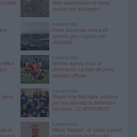
 e perde
delle segnalazioni di danni
causati dal maltempo
5 AGOSTO 2026
bre:
Festa patronale, luna park
gratuito per i ragazzi con
disabilità
5 AGOSTO 2026
n Mikel
Unione, agosto ricco di
igro
amichevoli. Le date dei primi
impegni ufficiali
4 AGOSTO 2026
 notte
Plastic Free Bisceglie: attivarsi
per fare davvero la differenza
con poco - LE INTERVISTE
4 AGOSTO 2026
une di
Rifiuti, Naglieri: «Il "porta a porta"
limatici"
incide solo per il 20% sulla