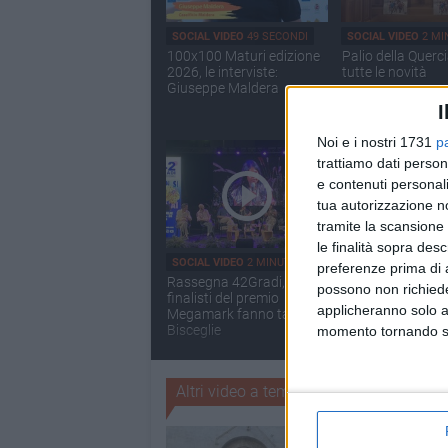
SOCIAL VIDEO
49 SECONDI
SOCIAL VIDEO
2 MI
100x100 Maturi edizione
Palio della Querc
2026, le interviste:
tutte le novità
Giuseppe Maldera
I
Noi e i nostri 1731
p
trattiamo dati person
e contenuti personali
tua autorizzazione no
tramite la scansione 
le finalità sopra des
SOCIAL VIDEO
2 MINUTI
SOCIAL VIDEO
2 MI
preferenze prima di 
Rassegna 42Gradi, i
Festa della Bandi
possono non richieder
finalisti del premio
LE INTERVISTE
applicheranno solo a
Megamark fanno tappa a
Bisceglie
momento tornando su 
Altri video a tema