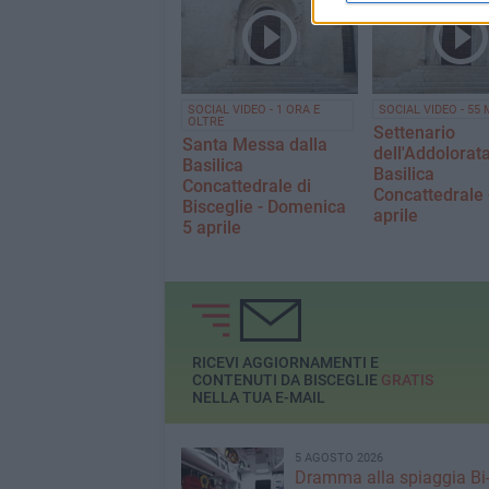
SOCIAL VIDEO - 1 ORA E
SOCIAL VIDEO - 55 
OLTRE
Settenario
Santa Messa dalla
dell'Addolorata
Basilica
Basilica
Concattedrale di
Concattedrale 
Bisceglie - Domenica
aprile
5 aprile
RICEVI AGGIORNAMENTI E
CONTENUTI DA BISCEGLIE
GRATIS
NELLA TUA E-MAIL
5 AGOSTO 2026
Dramma alla spiaggia Bi