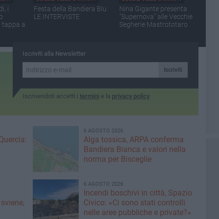
, i
Festa della Bandiera Blu:
Nina Gigante presenta
io
LE INTERVISTE
"Supernova" alle Vecchie
 tappa a
Segherie Mastrototaro
Iscriviti alla Newsletter
Iscriviti
Iscrivendoti accetti i
termini
e la
privacy policy
6 AGOSTO 2026
Quercia:
Alga tossica, ARPA conferma
Bandiera Bianca e valori nella
norma per Bisceglie
6 AGOSTO 2026
Incendi boschivi in città, Spazio
 sviene,
Civico: «Ci sono stati controlli
nelle aree pubbliche e private?»