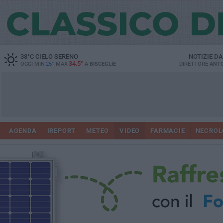
38
°C
CIELO SERENO
NOTIZIE D
34.5°
OGGI MIN
25°
MAX
A
BISCEGLIE
DIRETTORE
ANTO
AGENDA
IREPORT
METEO
VIDEO
FARMACIE
NECROL