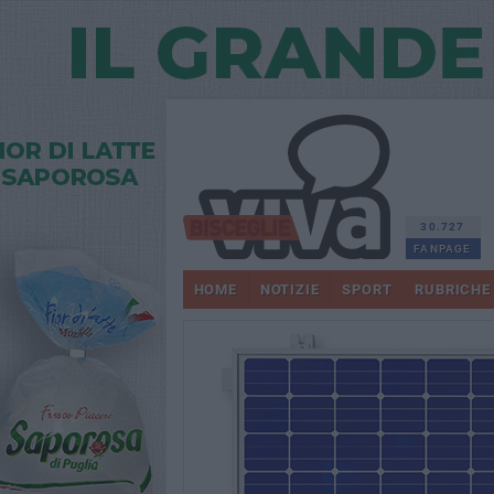
30.727
FANPAGE
HOME
NOTIZIE
SPORT
RUBRICHE