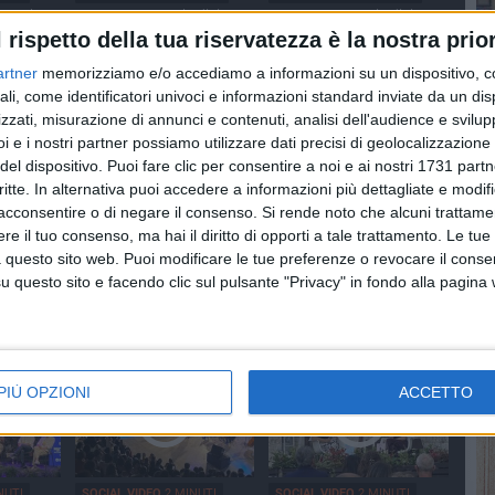
a Farina
100x100 Maturi edizione
100x100 Maturi edizione
ca"
2026, le interviste: Adrian
2026, le interviste:
l rispetto della tua riservatezza è la nostra prior
Fartade
Loredana Bianco
artner
memorizziamo e/o accediamo a informazioni su un dispositivo, c
ali, come identificatori univoci e informazioni standard inviate da un di
zzati, misurazione di annunci e contenuti, analisi dell'audience e svilupp
i e i nostri partner possiamo utilizzare dati precisi di geolocalizzazione 
del dispositivo. Puoi fare clic per consentire a noi e ai nostri 1731 partn
critte. In alternativa puoi accedere a informazioni più dettagliate e modif
acconsentire o di negare il consenso.
Si rende noto che alcuni trattamen
e il tuo consenso, ma hai il diritto di opporti a tale trattamento. Le tue
ECONDI
SOCIAL VIDEO
2 MINUTI
SOCIAL VIDEO
2 MINUTI
 questo sito web. Puoi modificare le tue preferenze o revocare il conse
edizione
Palio della Quercia 2026:
L'intervista a Stefano
questo sito e facendo clic sul pulsante "Privacy" in fondo alla pagina
:
tutte le novità
Vicari ed Enrico Galiano
a
PIÙ OPZIONI
ACCETTO
NUTI
SOCIAL VIDEO
2 MINUTI
SOCIAL VIDEO
2 MINUTI