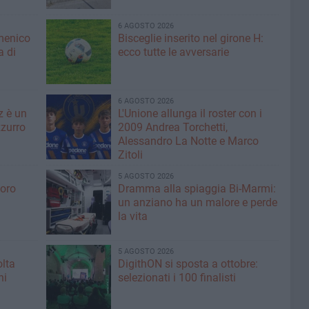
6 AGOSTO 2026
menico
Bisceglie inserito nel girone H:
a di
ecco tutte le avversarie
6 AGOSTO 2026
z è un
L'Unione allunga il roster con i
zurro
2009 Andrea Torchetti,
Alessandro La Notte e Marco
Zitoli
5 AGOSTO 2026
voro
Dramma alla spiaggia Bi-Marmi:
un anziano ha un malore e perde
la vita
5 AGOSTO 2026
olta
DigithON si sposta a ottobre:
ni
selezionati i 100 finalisti