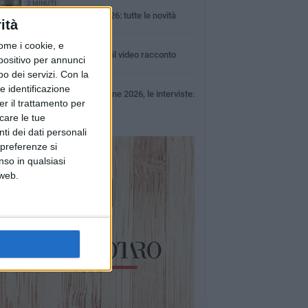
2 MINUTI
Palio della Quercia 2026: tutte le novità
ità
1 MINUTO
ome i cookie, e
100x100 Maturi 2026: il video racconto
spositivo per annunci
dell'evento
o dei servizi.
Con la
49 SECONDI
e identificazione
100x100 Maturi edizione 2026, le interviste:
er il trattamento per
Giuseppe Maldera
icare le tue
ti dei dati personali
 preferenze si
nso in qualsiasi
 web.