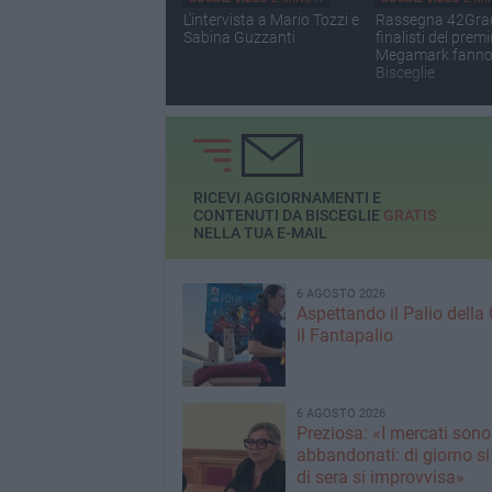
L'intervista a Mario Tozzi e
Rassegna 42Gradi
Sabina Guzzanti
finalisti del prem
Megamark fanno
Bisceglie
RICEVI AGGIORNAMENTI E
CONTENUTI DA BISCEGLIE
GRATIS
NELLA TUA E-MAIL
6 AGOSTO 2026
Aspettando il Palio della 
il Fantapalio
6 AGOSTO 2026
Preziosa: «I mercati sono
abbandonati: di giorno si
di sera si improvvisa»