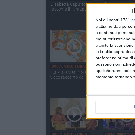
Elisabetta Capurso
L'intervista a Dor
racconta il Fantapalio
su "Acqua in boc
I
Noi e i nostri 1731
p
trattiamo dati person
e contenuti personali
tua autorizzazione no
tramite la scansione 
le finalità sopra des
preferenze prima di 
possono non richieder
SOCIAL VIDEO
1 MINUTO
SOCIAL VIDEO
49 S
applicheranno solo a
100x100 Maturi 2026: il
100x100 Maturi 
momento tornando su 
video racconto dell'evento
2026, le interviste
Giuseppe Malder
SOCIAL VIDEO
2 MINUTI
SOCIAL VIDEO
2 MI