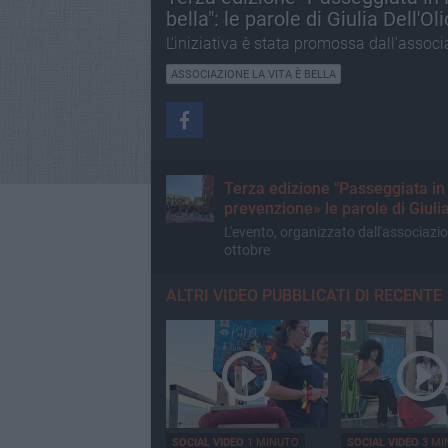
bella": le parole di Giulia Dell'Oli
L'iniziativa è stata promossa dall'associa
ASSOCIAZIONE LA VITA È BELLA
Terza edizione "Passeggiata in 
prevenzione» le parole di Giuli
L'evento, organizzato dall'associazio
ottobre
ALTRI VIDEO PUBBLICATI DI RECENTE
SOCIAL VIDEO
1 MINUTO
SOCIAL VIDEO
3 MI