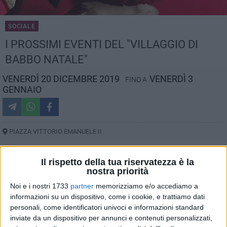
SOCIALE
I PROSSIMI EVENTI DEL "VILLAGGIO DI
BABBO NATALE"
VENERDÌ 20 DICEMBRE 2019
VENERDÌ 3
FINO A
GENNAIO
PIAZZA VITTORIO EMANUELE II
Il rispetto della tua riservatezza è la
nostra priorità
Entrano nel vivo gli eventi promossi e organizzati dal
"Villaggio di Babbo Natale" in piazza Vittorio Emanuele II a
Noi e i nostri 1733
partner
memorizziamo e/o accediamo a
Bisceglie.
informazioni su un dispositivo, come i cookie, e trattiamo dati
personali, come identificatori univoci e informazioni standard
inviate da un dispositivo per annunci e contenuti personalizzati,
Tanta musica venerdì 20 dicembre con la serata a tema anni