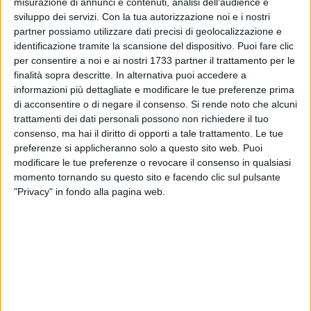
misurazione di annunci e contenuti, analisi dell'audience e
'80 mentre domenica 22 si terrà l'esibizione della Bassa
sviluppo dei servizi.
Con la tua autorizzazione noi e i nostri
Musica della città di Molfetta (dalle 18 alle 19:30) e, a
partner possiamo utilizzare dati precisi di geolocalizzazione e
seguire, il concerto a cura della schola cantarum "Mater
identificazione tramite la scansione del dispositivo. Puoi fare clic
Misericordiae" della parrocchia di Santa Maria Madre di
per consentire a noi e ai nostri 1733 partner il trattamento per le
Misericordia. Si proseguirà venerdì 27 con la fiaccolata di
finalità sopra descritte. In alternativa puoi accedere a
informazioni più dettagliate e modificare le tue preferenze prima
fine anno a ritmo di brani latino americano.
di acconsentire o di negare il consenso.
Si rende noto che alcuni
trattamenti dei dati personali possono non richiedere il tuo
Mercoledì 31 dicembre, a partire dalle 11 fino alle ore 19, si
consenso, ma hai il diritto di opporti a tale trattamento. Le tue
ripercorrerà il decennio dal 2010 al 2019 con tutte le canzoni
preferenze si applicheranno solo a questo sito web. Puoi
che hanno fatto la storia. Venerdì 3 gennaio spazio ai balli di
modificare le tue preferenze o revocare il consenso in qualsiasi
gruppo sempre in piazza. Di pari passo, ogni venerdì, si terrà
momento tornando su questo sito e facendo clic sul pulsante
"Fridays on ice": gli eventi sulla pista da ghiaccio.
"Privacy" in fondo alla pagina web.