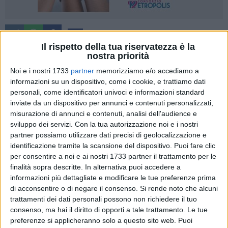
211
Il rispetto della tua riservatezza è la
nostra priorità
Noi e i nostri 1733
partner
memorizziamo e/o accediamo a
Il Sindaco di Bisceglie Angelantonio Angarano ha rivolto a
informazioni su un dispositivo, come i cookie, e trattiamo dati
tutta la comunità biscegliese il suo particolare messaggio di
personali, come identificatori univoci e informazioni standard
auguri di buone festività natalizie.
inviate da un dispositivo per annunci e contenuti personalizzati,
misurazione di annunci e contenuti, analisi dell'audience e
Cari concittadini,
sviluppo dei servizi.
Con la tua autorizzazione noi e i nostri
il Natale è arrivato anche quest'anno. Un
partner possiamo utilizzare dati precisi di geolocalizzazione e
momento prezioso per fermarci, guardarci
identificazione tramite la scansione del dispositivo. Puoi fare clic
indietro e, soprattutto, guardare avanti. Il 2025
per consentire a noi e ai nostri 1733 partner il trattamento per le
è stato un anno intenso, fatto di lavoro
finalità sopra descritte. In alternativa puoi accedere a
quotidiano, scelte importanti e risultati
informazioni più dettagliate e modificare le tue preferenze prima
concreti che stanno cambiando il volto della
di acconsentire o di negare il consenso.
Si rende noto che alcuni
nostra città. Bisceglie ha continuato a
trattamenti dei dati personali possono non richiedere il tuo
crescere, a trasformarsi, a credere in sé
consenso, ma hai il diritto di opporti a tale trattamento. Le tue
preferenze si applicheranno solo a questo sito web. Puoi
stessa, con cantieri aperti, nuovi progetti