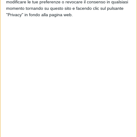
modificare le tue preferenze o revocare il consenso in qualsiasi
avviati, finanziamenti ottenuti e una visione
momento tornando su questo sito e facendo clic sul pulsante
chiara di futuro.
"Privacy" in fondo alla pagina web.
Abbiamo investito su spazi pubblici, cultura,
mobilità, scuola, inclusione sociale. Abbiamo
rafforzato il legame con il mare, valorizzato il
nostro patrimonio, sostenuto le famiglie, i più
fragili, il commercio di vicinato. Sono passi
che non fanno rumore, ma che costruiscono
giorno dopo giorno una città più giusta, più
vivibile, più attenta alle persone. Il Natale,
però, ci ricorda che nessun risultato ha senso
se non mette al centro l'umanità.
Il mio pensiero va a chi vive questo periodo
con preoccupazione, a chi è solo, a chi
affronta la malattia, a chi porta dentro un
dolore silenzioso. A loro, e a chi tende una
mano con discrezione e solidarietà, va il mio
augurio più sincero. È nella cura reciproca