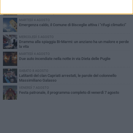
GIOVEDÌ 6 AGOSTO
Ragazzi biscegliesi diventano virali dopo un'esibizione
improvvisata in aeroporto a Roma-Fiumicino
MARTEDÌ 4 AGOSTO
Emergenza caldo, il Comune di Bisceglie attiva i "rifugi climatici"
MERCOLEDÌ 5 AGOSTO
Dramma alla spiaggia Bi-Marmi: un anziano ha un malore e perde
la vita
MARTEDÌ 4 AGOSTO
Due auto incendiate nella notte in via Dieta delle Puglie
SABATO 8 AGOSTO
Latitanti del clan Capriati arrestati, le parole del colonnello
Massimiliano Galasso
VENERDÌ 7 AGOSTO
Festa patronale, il programma completo di venerdì 7 agosto