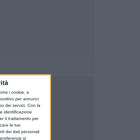
ità
ome i cookie, e
spositivo per annunci
o dei servizi.
Con la
e identificazione
er il trattamento per
icare le tue
ti dei dati personali
 preferenze si