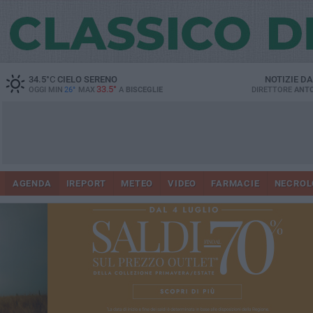
34.5
°C
CIELO SERENO
NOTIZIE D
33.5°
OGGI MIN
26°
MAX
A
BISCEGLIE
DIRETTORE
ANTO
AGENDA
IREPORT
METEO
VIDEO
FARMACIE
NECROL