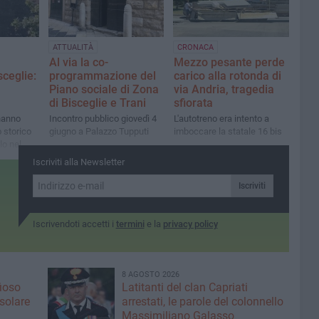
ATTUALITÀ
CRONACA
Al via la co-
Mezzo pesante perde
sceglie:
programmazione del
carico alla rotonda di
Piano sociale di Zona
via Andria, tragedia
di Bisceglie e Trani
sfiorata
 hanno
Incontro pubblico giovedì 4
L'autotreno era intento a
o storico
giugno a Palazzo Tupputi
imboccare la statale 16 bis
lo nel
i
Iscriviti alla Newsletter
Iscriviti
Iscrivendoti accetti i
termini
e la
privacy policy
8 AGOSTO 2026
fioso
Latitanti del clan Capriati
asolare
arrestati, le parole del colonnello
Massimiliano Galasso