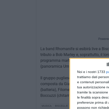
Powere
La band Rhomanife si esibirà live a Bisce
tributo a Bob Marley e, soprattutto, il lo
programma martedì 18 giugno a partire da
I
(panoramica Umberto paternostro).
Noi e i nostri 1733
p
trattiamo dati person
Il gruppo pugliese crea musica ed event
e contenuti personali
composta da Gianni Rhomanife (voce e c
tua autorizzazione no
(batteria), Filomena De Leo (voce), Anton
tramite la scansione 
Boccuzzi (chitarra) e Cosimo La Gioia (ta
le finalità sopra des
preferenze prima di 
MUSICA
BISCEGLIE
possono non richieder