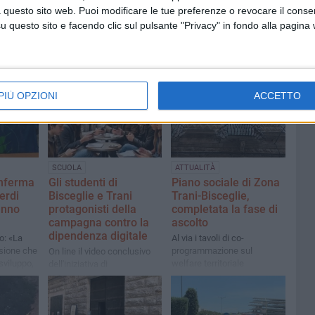
 questo sito web. Puoi modificare le tue preferenze o revocare il conse
questo sito e facendo clic sul pulsante "Privacy" in fondo alla pagina
PIÙ OPZIONI
ACCETTO
SCUOLA
ATTUALITÀ
onferma
Gli studenti di
Piano sociale di Zona
erdi
Bisceglie e Trani
Trani-Bisceglie,
anno
protagonisti della
completata la fase di
campagna contro la
ascolto
dipendenza digitale
o: «La
Al via i tavoli di co-
sione che
programmazione sul
On line il video conclusivo
sviluppo,
welfare territoriale
dell'iniziativa di
oltura di
sensibilizzazione "Prigionieri
dello schermo"