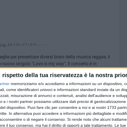
d by
glie per presentare diversi brani della musica reggae, il
ro nuovo singolo "Love is my way". Il concerto è in
lle ore 21:30 presso il club resort Puerto Azul
l rispetto della tua riservatezza è la nostra prior
artner
memorizziamo e/o accediamo a informazioni su un dispositivo, c
ali, come identificatori univoci e informazioni standard inviate da un di
i per diffondere il messaggio d'amore. La band è
zzati, misurazione di annunci e contenuti, analisi dell'audience e svilupp
hitarra), Pino Rhomanife (basso), Francesco Bartoli
i e i nostri partner possiamo utilizzare dati precisi di geolocalizzazione 
ella La Casella (voce), Valeria Quarto (voce), Nicola
del dispositivo. Puoi fare clic per consentire a noi e ai nostri 1733 partn
stiere).
critte. In alternativa puoi accedere a informazioni più dettagliate e modif
acconsentire o di negare il consenso.
Si rende noto che alcuni trattamen
e il tuo consenso, ma hai il diritto di opporti a tale trattamento. Le tue