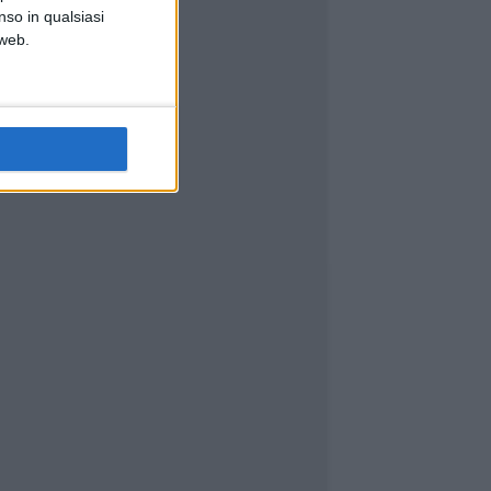
nso in qualsiasi
 web.