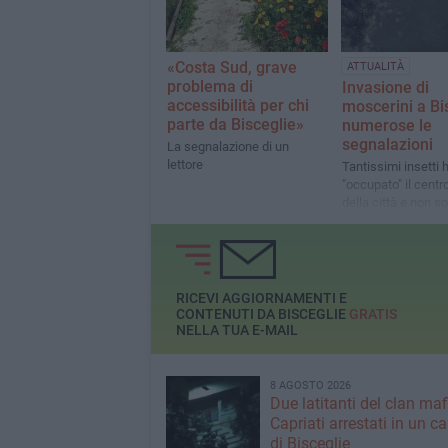
«Costa Sud, grave
ATTUALITÀ
problema di
Invasione di
accessibilità per chi
moscerini a Bi
parte da Bisceglie»
numerose le
segnalazioni
La segnalazione di un
lettore
Tantissimi insetti
"occupato" il centr
della città e non so
tardo pomeriggio d
mercoledì
RICEVI AGGIORNAMENTI E
CONTENUTI DA BISCEGLIE
GRATIS
NELLA TUA E-MAIL
8 AGOSTO 2026
Due latitanti del clan ma
Capriati arrestati in un c
di Bisceglie