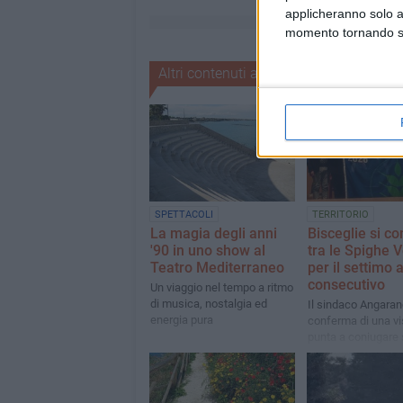
applicheranno solo a
momento tornando su 
Altri contenuti a tema
SPETTACOLI
TERRITORIO
La magia degli anni
Bisceglie si c
'90 in uno show al
tra le Spighe V
Teatro Mediterraneo
per il settimo 
consecutivo
Un viaggio nel tempo a ritmo
di musica, nostalgia ed
Il sindaco Angaran
energia pura
conferma di una vi
punta a coniugare 
sostenibilità, agric
qualità»