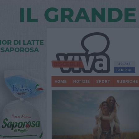
30.727
FANPAGE
HOME
NOTIZIE
SPORT
RUBRICHE