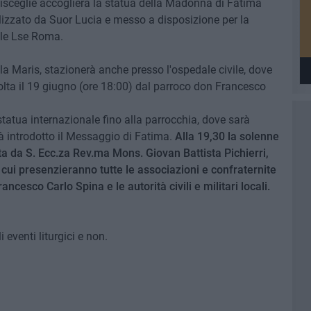
 Bisceglie accoglierà la statua della Madonna di Fatima
ealizzato da Suor Lucia e messo a disposizione per la
ale Lse Roma.
la Maris, stazionerà anche presso l'ospedale civile, dove
colta il 19 giugno (ore 18:00) dal parroco don Francesco
tatua internazionale fino alla parrocchia, dove sarà
à introdotto il Messaggio di Fatima.
Alla 19,30 la solenne
a da S. Ecc.za Rev.ma Mons. Giovan Battista Pichierri,
 cui presenzieranno tutte le associazioni e confraternite
rancesco Carlo Spina e le autorità civili e militari locali.
eventi liturgici e non.