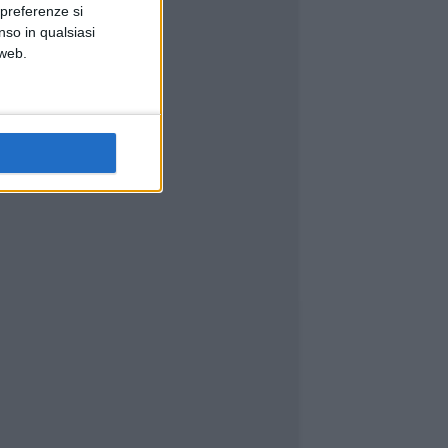
 preferenze si
nso in qualsiasi
 web.