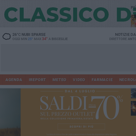
PI
26
°C
NUBI SPARSE
NOTIZIE D
34°
OGGI MIN
25°
MAX
A
BISCEGLIE
DIRETTORE
ANTO
AGENDA
IREPORT
METEO
VIDEO
FARMACIE
NECROL