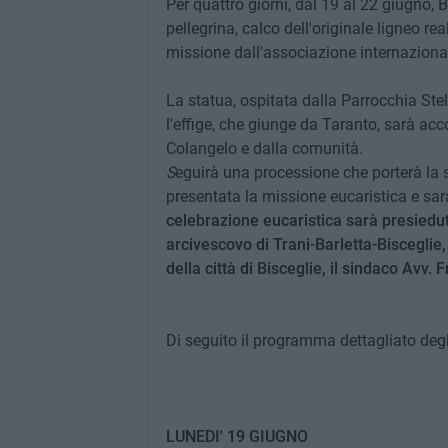
Per quattro giorni, dal 19 al 22 giugno,
pellegrina, calco dell'originale ligneo r
missione dall'associazione internazion
La statua, ospitata dalla Parrocchia Stel
l'effige, che giunge da Taranto, sarà ac
Colangelo e dalla comunità.
S
eguirà una processione che porterà la s
presentata la missione eucaristica e sar
celebrazione eucaristica sarà presiedut
arcivescovo di Trani-Barletta-Bisceglie,
della città di Bisceglie, il sindaco Avv. F
Di seguito il programma dettagliato degli 
LUNEDI' 19 GIUGNO