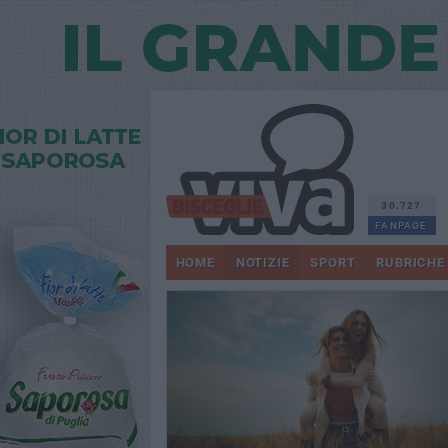
30.727
FANPAGE
HOME
NOTIZIE
SPORT
RUBRICHE