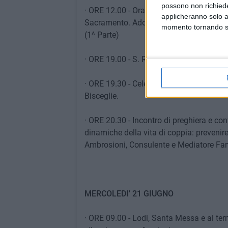
possono non richieder
· ORE 12.00 - Ora Media, benedizione Eu
applicheranno solo a
Sacramento. Adorazione silenziosa e co
momento tornando su 
(1^ Parte)
· ORE 19.00 - S. Rosario
· ORE 19.30 - Celebrazione Eucaristica c
Bisceglie.
· ORE 20.30 - Incontro di preghiera e conf
dinamiche della vita di coppia: prevenire e
Ambrosioni, Consulente e Mediatore Fam
MERCOLEDI' 21 GIUGNO
· ORE 09.00 - Lodi, Santa Messa e al te