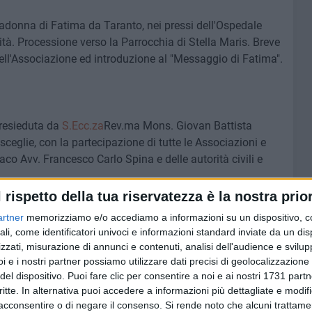
Madonna di Fatima da Taranto, nei pressi dell'Ospedale
ità. Processione verso la Parrocchia di Stella Maris. Breve
ell'Associazione ed introduzione al "Messaggio di Fatima".
presieduta da
S.Ecc.za
Rev.ma Mons. Giovan Battista
isceglie, con la partecipazione di tutte le Associazioni e
aco Avv. Francesco Carlo Spina e delle autorità civili e
l rispetto della tua riservatezza è la nostra prior
artner
memorizziamo e/o accediamo a informazioni su un dispositivo, c
ali, come identificatori univoci e informazioni standard inviate da un di
zzati, misurazione di annunci e contenuti, analisi dell'audience e svilupp
i e i nostri partner possiamo utilizzare dati precisi di geolocalizzazione 
rmine esposizione del SS. Sacramento. Adorazione
del dispositivo. Puoi fare clic per consentire a noi e ai nostri 1731 partn
critte. In alternativa puoi accedere a informazioni più dettagliate e modif
acconsentire o di negare il consenso.
Si rende noto che alcuni trattamen