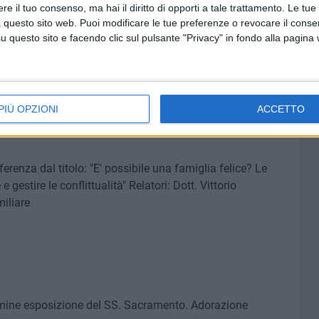
e il tuo consenso, ma hai il diritto di opporti a tale trattamento. Le tue
caristica, Angelus ORE 16.00 - Esposizione del SS.
 questo sito web. Puoi modificare le tue preferenze o revocare il conse
nfessioni. ORE 18.30 - Catechesi sul Messaggio di Fatima
questo sito e facendo clic sul pulsante "Privacy" in fondo alla pagina
PIÙ OPZIONI
ACCETTO
on la partecipazione delle Consacrate della Città di
erenza dal titolo: "E' possibile una famiglia felice? Le
 gestire le conflittualità" Relatori: Dott. Vittorio
iliare
rmine esposizione del SS. Sacramento. Adorazione