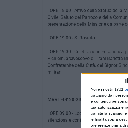
· ORE 18.00 - Arrivo della Statua della 
Civile. Saluto del Parroco e della Comun
presentazione della Missione da parte d
· ORE 19.00 - S. Rosario
· ORE 19.30 - Celebrazione Eucaristica 
Pichierri, arcivescovo di Trani-Barletta-B
Confraternite della Città, del Signor Sind
militari.
I
Noi e i nostri 1731
p
trattiamo dati person
MARTEDI' 20 GIUGNO
e contenuti personali
tua autorizzazione no
· ORE 09.00 - Lodi, Santa Messa e al te
tramite la scansione 
le finalità sopra des
silenziosa e confessioni.
preferenze prima di 