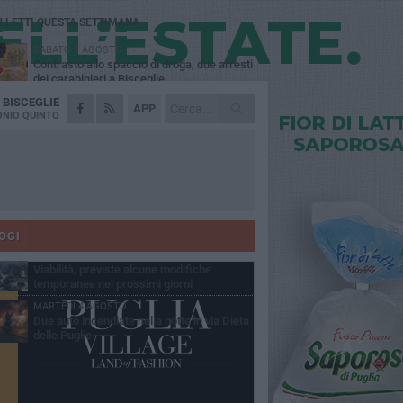
Ù LETTI QUESTA SETTIMANA
SABATO 1 AGOSTO
Contrasto allo spaccio di droga, due arresti
dei carabinieri a Bisceglie
A
BISCEGLIE
VENERDÌ 31 LUGLIO
APP
Torna l'appuntamento con la Pastasciutta
NIO QUINTO
antifascista a Bisceglie
MARTEDÌ 4 AGOSTO
Emergenza caldo, il Comune di Bisceglie
attiva i "rifugi climatici"
MERCOLEDÌ 5 AGOSTO
Dramma alla spiaggia Bi-Marmi: un
anziano ha un malore e perde la vita
OGI
VENERDÌ 31 LUGLIO
Viabilità, previste alcune modifiche
temporanee nei prossimi giorni
MARTEDÌ 4 AGOSTO
Due auto incendiate nella notte in via Dieta
delle Puglie