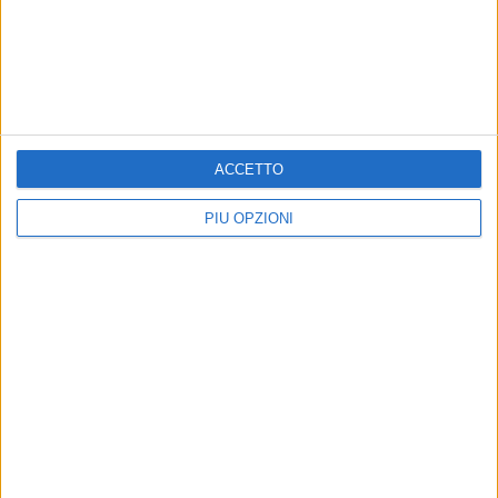
in un casolare di Bisceglie
8 AGOSTO 2026
Latitanti del clan Capriati arrestati, le parole del
colonnello Massimiliano Galasso
ACCETTO
PIÙ OPZIONI