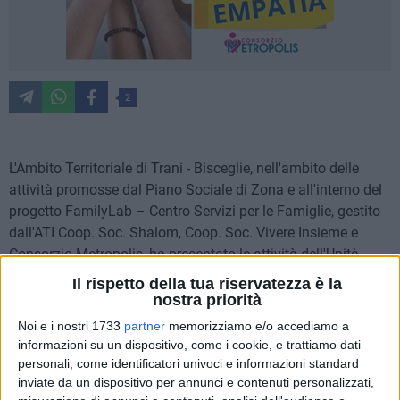
2
L'Ambito Territoriale di Trani - Bisceglie, nell'ambito delle
attività promosse dal Piano Sociale di Zona e all'interno del
progetto FamilyLab – Centro Servizi per le Famiglie, gestito
dall'ATI Coop. Soc. Shalom, Coop. Soc. Vivere Insieme e
Consorzio Metropolis, ha presentato le attività dell'Unità
Mobile di Strada per il periodo estivo.
Il rispetto della tua riservatezza è la
nostra priorità
Le attività realizzate saranno finalizzate a favorire la
Noi e i nostri 1733
partner
memorizziamo e/o accediamo a
riduzione del danno e del rischio, e includono la distribuzione
informazioni su un dispositivo, come i cookie, e trattiamo dati
di materiale informativo (brochure, dépliant), test con
personali, come identificatori univoci e informazioni standard
etilometri per permettere ai ragazzi e alle ragazze di
inviate da un dispositivo per annunci e contenuti personalizzati,