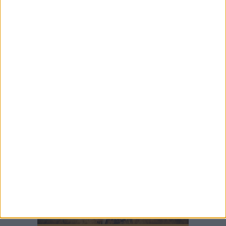
7 AGOSTO 2026
Festa patronale, il programma completo di
venerdì 7 agosto
7 AGOSTO 2026
È il giorno del Palio della Quercia: il
programma completo
7 AGOSTO 2026
10mila libri al borgo, l'Anpi ricorda le "memorie
resistenti" di tre biscegliesi