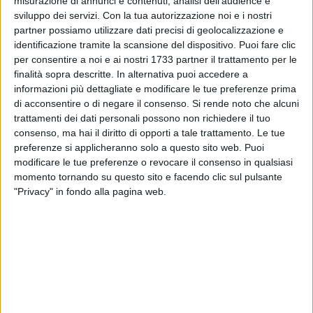
misurazione di annunci e contenuti, analisi dell'audience e
conoscere il proprio tasso alcolemico, la fornitura di
sviluppo dei servizi.
Con la tua autorizzazione noi e i nostri
materiali di profilassi sanitaria, l'erogazione di generi di
partner possiamo utilizzare dati precisi di geolocalizzazione e
conforto (caffè, tè, acqua) e la promozione e
identificazione tramite la scansione del dispositivo. Puoi fare clic
l'accompagnamento verso i servizi territoriali disponibili, in
per consentire a noi e ai nostri 1733 partner il trattamento per le
caso di necessità. Gli Operatori di Strada saranno impegnati
finalità sopra descritte. In alternativa puoi accedere a
nel servizio, in sinergia con i gestori dei locali e con il
informazioni più dettagliate e modificare le tue preferenze prima
coinvolgimento diretto dei giovani frequentatori, saranno
di acconsentire o di negare il consenso.
Si rende noto che alcuni
trattamenti dei dati personali possono non richiedere il tuo
presenti sia all'interno che all'esterno dei luoghi del
consenso, ma hai il diritto di opporti a tale trattamento. Le tue
divertimento. In particolare, all'uscita dai locali, verranno
preferenze si applicheranno solo a questo sito web. Puoi
promosse azioni di "decompressione" – come bere un caffè
modificare le tue preferenze o revocare il consenso in qualsiasi
o mangiare uno spuntino – per aiutare i ragazzi a rimettersi
momento tornando su questo sito e facendo clic sul pulsante
alla guida in condizioni di maggiore sicurezza.
"Privacy" in fondo alla pagina web.
Il servizio dell'Unità mobile di strada del Centro Servizi per le
Famiglie di Trani e Bisceglie interessa potenzialmente circa il
19% dell'intera popolazione residente nell'Ambito Territoriale,
cioè circa 20.850 giovani nella fascia dai 13 ai 30 anni. Nel
Comune di Bisceglie, la fascia di popolazione compresa tra i
13 e i 30 anni – ovvero quella potenzialmente interessata