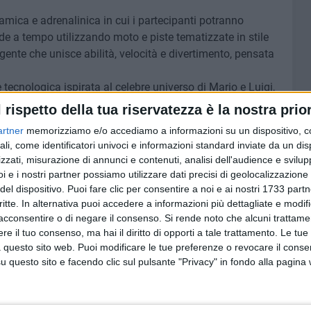
mica e adrenalinica in cui i partecipanti potranno
de a tempo utilizzando moto e piste tematizzate in stile
ente che unisce abilità, velocità e divertimento, pensata
 tecnologica ispirata al celebre universo di Mario e Luigi,
frontare percorsi interattivi, raccogliere monete virtuali
l rispetto della tua riservatezza è la nostra prior
il tragitto. I partecipanti saranno coinvolti in divertenti
artner
memorizziamo e/o accediamo a informazioni su un dispositivo, c
mersiva che stimola prontezza, collaborazione e spirito di
ali, come identificatori univoci e informazioni standard inviate da un di
zzati, misurazione di annunci e contenuti, analisi dell'audience e svilupp
alla creatività e all'arte digitale in stile mosaico, dove
i e i nostri partner possiamo utilizzare dati precisi di geolocalizzazione 
mare semplici tessere colorate in grandi opere ispirate al
del dispositivo. Puoi fare clic per consentire a noi e ai nostri 1733 partn
he attrezzate e centinaia di elementi componibili, i
critte. In alternativa puoi accedere a informazioni più dettagliate e modif
acconsentire o di negare il consenso.
Si rende noto che alcuni trattamen
mmagini guidate o dare libero sfogo alla fantasia,
e il tuo consenso, ma hai il diritto di opporti a tale trattamento. Le tue
ità e creatività.
 questo sito web. Puoi modificare le tue preferenze o revocare il conse
questo sito e facendo clic sul pulsante "Privacy" in fondo alla pagina
nisti di laboratori, attività e momenti di costruzione
 collaborazione, problem solving e spirito di squadra, in
nclusivo che valorizza il gioco come esperienza educativa e