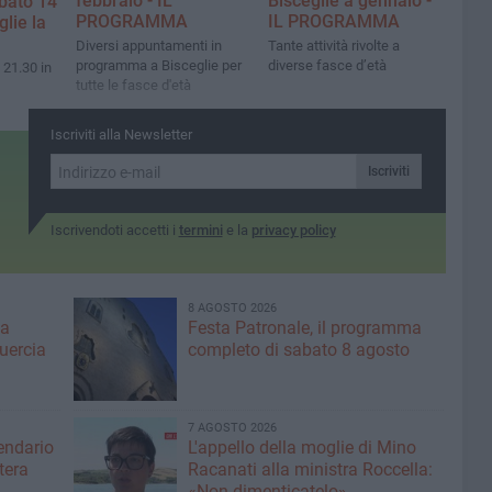
febbraio - IL
Bisceglie a gennaio -
bato 14
PROGRAMMA
IL PROGRAMMA
lie la
Diversi appuntamenti in
Tante attività rivolte a
programma a Bisceglie per
diverse fasce d’età
21.30 in
tutte le fasce d'età
Iscriviti alla Newsletter
Iscriviti
Iscrivendoti accetti i
termini
e la
privacy policy
8 AGOSTO 2026
ma
Festa Patronale, il programma
Quercia
completo di sabato 8 agosto
7 AGOSTO 2026
lendario
L'appello della moglie di Mino
tera
Racanati alla ministra Roccella:
«Non dimenticatelo»