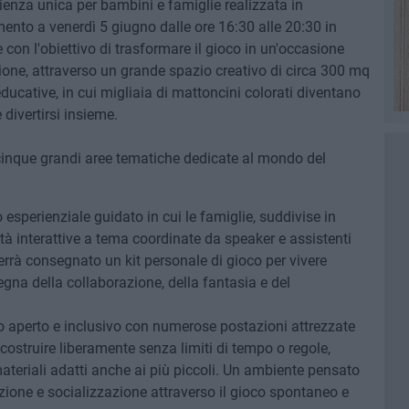
rienza unica per bambini e famiglie realizzata in
to a venerdì 5 giugno dalle ore 16:30 alle 20:30 in
 con l'obiettivo di trasformare il gioco in un'occasione
sione, attraverso un grande spazio creativo di circa 300 mq
ducative, in cui migliaia di mattoncini colorati diventano
divertirsi insieme.
 cinque grandi aree tematiche dedicate al mondo del
esperienziale guidato in cui le famiglie, suddivise in
tà interattive a tema coordinate da speaker e assistenti
errà consegnato un kit personale di gioco per vivere
egna della collaborazione, della fantasia e del
o aperto e inclusivo con numerose postazioni attrezzate
ostruire liberamente senza limiti di tempo o regole,
ateriali adatti anche ai più piccoli. Un ambiente pensato
zione e socializzazione attraverso il gioco spontaneo e