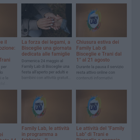
e il
La forza dei legami, a
Chiusura estiva dei
ozione:
Bisceglie una giornata
Family Lab di
dedicata alle famiglie
Bisceglie e Trani dal
Trani
1° al 21 agosto
Domenica 24 maggio al
Family Lab di Bisceglie una
 per
Durante la pausa il servizio
festa all'aperto per adulti e
lo
resta attivo online con
bambini con attività gratuite,
i e le
contenuti informativi
laboratori e picnic nel
dal
giardino
Family Lab, le attività
Le attività del "Family
in programma a
Lab" di Trani e
ei