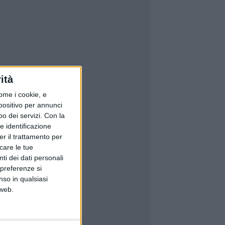
ità
ome i cookie, e
spositivo per annunci
o dei servizi.
Con la
e identificazione
er il trattamento per
icare le tue
ti dei dati personali
 preferenze si
nso in qualsiasi
 web.