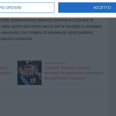
PIÙ OPZIONI
ACCETTO
o un evento ludico, ma un'esperienza immersiva capace di
 e figli, promuovendo relazioni positive e il piacere di
e nelle azioni del centro servizi per le famiglie a sostegno
educante, con l'intento di rendere gli spazi pubblici
crescita condivisa.
8 AGOSTO 2026
fioso
Latitanti del clan Capriati
asolare
arrestati, le parole del colonnello
Massimiliano Galasso