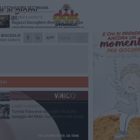
Ù LETTI QUESTA SETTIMANA
GIOVEDÌ 6 AGOSTO
Ragazzi biscegliesi diventano virali dopo
un'esibizione improvvisata in aeroporto a
ma-Fiumicino
A
BISCEGLIE
MARTEDÌ 4 AGOSTO
APP
Emergenza caldo, il Comune di Bisceglie
NIO QUINTO
attiva i "rifugi climatici"
MERCOLEDÌ 5 AGOSTO
Dramma alla spiaggia Bi-Marmi: un
anziano ha un malore e perde la vita
MARTEDÌ 4 AGOSTO
Due auto incendiate nella notte in via Dieta
delle Puglie
OGI
MERCOLEDÌ 5 AGOSTO
Festa patronale, luna park gratuito per i
ragazzi con disabilità
LUNEDÌ 3 AGOSTO
Turista francese raccoglie rifiuti alla
spiaggia del Molo: «La gente si sta ormai
ituando»