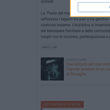
sociale.
La "Festa del mattoncino" non è soltant
rafforzare i legami tra pari e tra genitori
costruire insieme. L'iniziativa si inserisc
del benessere familiare e della comunità 
luoghi vivi di incontro, partecipazione e 
FAMILY LAB
8 AGOSTO 2026
Due latitanti del clan ma
Capriati arrestati in un c
di Bisceglie
Altri contenuti a tema