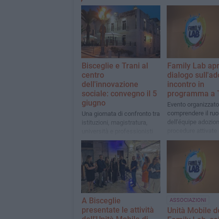
Bisceglie e Trani al
Family Lab apr
centro
dialogo sull'ad
dell'innovazione
incontro in
sociale: convegno il 5
programma a 
giugno
Evento organizzato
comprendere il ruo
Una giornata di confronto tra
dell'équipe adozion
istituzioni, magistratura,
procedure attivate 
università e professionisti
tribunale
del sociale per costruire
nuove reti territoriali a
sostegno delle famiglie e
dei minori
A Bisceglie
ASSOCIAZIONI
presentate le attività
Unità Mobile d