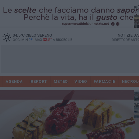
PI
Ro
34.5
°C
CIELO SERENO
NOTIZIE D
33.5°
OGGI MIN
26°
MAX
A
BISCEGLIE
DIRETTORE
ANTO
AGENDA
IREPORT
METEO
VIDEO
FARMACIE
NECROL
ab