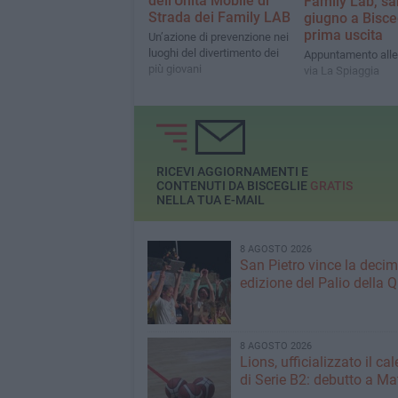
dell'Unità Mobile di
Family Lab, sa
Strada dei Family LAB
giugno a Bisceg
prima uscita
Un’azione di prevenzione nei
luoghi del divertimento dei
Appuntamento alle 
più giovani
via La Spiaggia
RICEVI AGGIORNAMENTI E
CONTENUTI DA BISCEGLIE
GRATIS
NELLA TUA E-MAIL
8 AGOSTO 2026
San Pietro vince la deci
edizione del Palio della 
8 AGOSTO 2026
Lions, ufficializzato il ca
di Serie B2: debutto a Ma