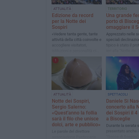
ATTUALITÀ
TERRITORIO
Edizione da record
Una grande fes
per la Notte dei
porto di Bisceg
Sospiri
omaggiare il S
«Vedere tanta gente, tante
Apprezzato nelle s
attività della città coinvolte e
speciali declinazion
accogliere visitatori,
tipico è stato il pr
istituzioni e personalità ci
ieri alla "Notte dei 
riempie di orgoglio»
1
ATTUALITÀ
SPETTACOLI
Notte dei Sospiri,
Daniele Si Nas
Sergio Salerno:
concerto alla 
«Quest’anno la follia
dei Sospiri il 
sarà il filo che unisce
a Bisceglie
dolci, arte e pubblico»
Durante la serata 
presentato anche i
Le parole del direttore
"Gocce di Sospiro"
associazione Pasticcerie