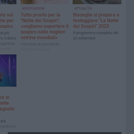
ASSOCIAZIONI
ATTUALITÀ
ta sul
Tutto pronto per la
Bisceglie si prepara a
lie per
"Notte dei Sospiri",
festeggiare "La Notte
ospiro
«vogliamo esportare il
dei Sospiri" 2025
sospiro nelle migliori
ue più
Il programma completo del
vetrine mondiali»
i, il dolce
20 settembre
otagonista
Intervista al presidente
Sospiri"
dell'Associazione
pasticcerie storiche
biscegliesi, Sergio Salerno,
nell'attesa dell'evento di
questa sera
ce in
Notte
4 agosto
sarà
l profumo