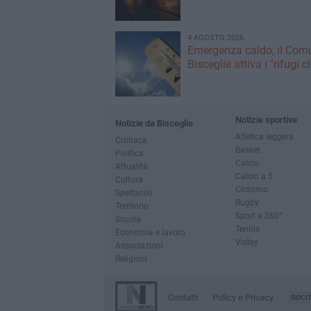
4 AGOSTO 2026
Emergenza caldo, il Com
Bisceglie attiva i "rifugi c
Notizie sportive
Notizie da Bisceglie
Atletica leggera
Cronaca
Basket
Politica
Calcio
Attualità
Calcio a 5
Cultura
Ciclismo
Spettacoli
Rugby
Territorio
Sport a 360°
Scuola
Tennis
Economia e lavoro
Volley
Associazioni
Religioni
Contatti
Policy e Privacy
GOCI