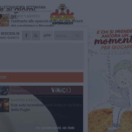
Ù LETTI QUESTA SETTIMANA
SABATO 1 AGOSTO
Contrasto allo spaccio di droga, due arresti
dei carabinieri a Bisceglie
A
BISCEGLIE
VENERDÌ 31 LUGLIO
APP
Torna l'appuntamento con la Pastasciutta
NIO QUINTO
antifascista a Bisceglie
MARTEDÌ 4 AGOSTO
Emergenza caldo, il Comune di Bisceglie
attiva i "rifugi climatici"
MERCOLEDÌ 5 AGOSTO
Dramma alla spiaggia Bi-Marmi: un
anziano ha un malore e perde la vita
OGI
VENERDÌ 31 LUGLIO
Viabilità, previste alcune modifiche
temporanee nei prossimi giorni
MARTEDÌ 4 AGOSTO
Due auto incendiate nella notte in via Dieta
delle Puglie