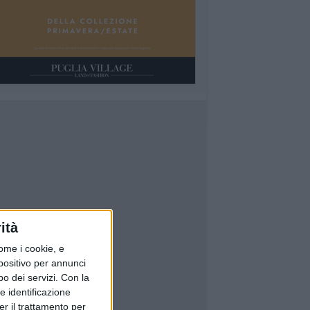
ità
ome i cookie, e
spositivo per annunci
o dei servizi.
Con la
e identificazione
er il trattamento per