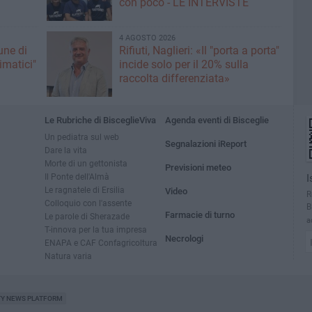
con poco - LE INTERVISTE
4 AGOSTO 2026
une di
Rifiuti, Naglieri: «Il "porta a porta"
limatici"
incide solo per il 20% sulla
raccolta differenziata»
Le Rubriche di BisceglieViva
Agenda eventi di Bisceglie
Un pediatra sul web
Segnalazioni iReport
Dare la vita
Morte di un gettonista
Previsioni meteo
Il Ponte dell'Almà
I
Le ragnatele di Ersilia
Video
R
Colloquio con l'assente
B
Farmacie di turno
Le parole di Sherazade
a
T-innova per la tua impresa
Necrologi
ENAPA e CAF Confagricoltura
Natura varia
TY NEWS PLATFORM