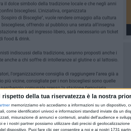
ra il dolce simbolo della tradizione locale e che negli anni
onfini biscegliesi. L'iniziativa, organizzata
l Sospiro di Bisceglie", vuole rendere omaggio alla cultura
ia biscegliese, offrendo al pubblico una serata all'insegna
stazione sarà ad ingresso libero, sarà necessario un ticket
di food & drink.
onisti indiscussi della tradizione, saranno proposti anche i
tte anche a chi soffre di intolleranze al glutine o al lattosio.
atori, l'organizzazione consiglia di raggiungere l'area già a
o più vicine, consigliate per i non biscegliesi sono quelle
il parcheggio comunale presso la stazione ferroviaria,
 nel centro cittadino prima di arrivare al porto. L'area
l rispetto della tua riservatezza è la nostra prior
'invito ai residenti a lasciare l'auto a casa per accogliere al
artner
memorizziamo e/o accediamo a informazioni su un dispositivo, c
ali, come identificatori univoci e informazioni standard inviate da un di
zzati, misurazione di annunci e contenuti, analisi dell'audience e svilupp
ociazione Pasticcerie Storiche "Il Sospiro di Bisceglie",
i e i nostri partner possiamo utilizzare dati precisi di geolocalizzazione 
rezione progettuale di Sergio Salerno, che riunisce realtà
del dispositivo. Puoi fare clic per consentire a noi e ai nostri 1731 partn