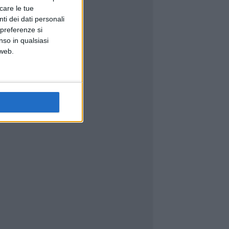
icare le tue
ti dei dati personali
 preferenze si
nso in qualsiasi
 web.