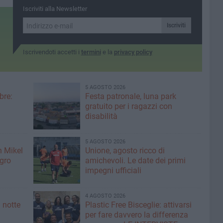
Iscriviti alla Newsletter
Iscriviti
Iscrivendoti accetti i
termini
e la
privacy policy
5 AGOSTO 2026
bre:
Festa patronale, luna park
gratuito per i ragazzi con
disabilità
5 AGOSTO 2026
n Mikel
Unione, agosto ricco di
igro
amichevoli. Le date dei primi
impegni ufficiali
4 AGOSTO 2026
 notte
Plastic Free Bisceglie: attivarsi
per fare davvero la differenza