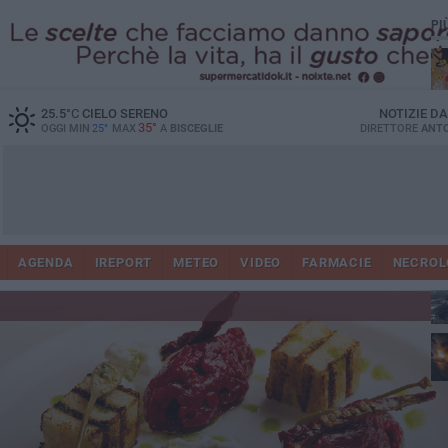
PI
25.5
°C
CIELO SERENO
NOTIZIE D
35°
OGGI MIN
25°
MAX
A
BISCEGLIE
DIRETTORE
ANTO
AGENDA
IREPORT
METEO
VIDEO
FARMACIE
NECROL