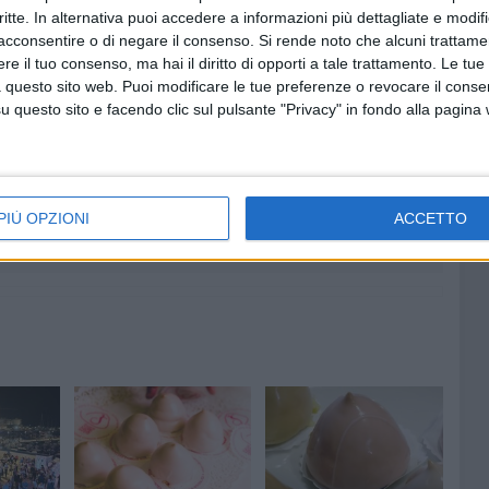
critte. In alternativa puoi accedere a informazioni più dettagliate e modif
ietro, Acquafredda, Bar Ghiottonerie, Pasticceria Giotti, Il
acconsentire o di negare il consenso.
Si rende noto che alcuni trattamen
e il tuo consenso, ma hai il diritto di opporti a tale trattamento. Le tue
 questo sito web. Puoi modificare le tue preferenze o revocare il conse
questo sito e facendo clic sul pulsante "Privacy" in fondo alla pagina
5 AGOSTO 2026
-Marmi:
Agricoltura, al via la raccolta
 e perde
delle segnalazioni di danni
causati dal maltempo
PIÙ OPZIONI
ACCETTO