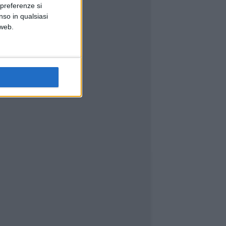
 preferenze si
nso in qualsiasi
 web.