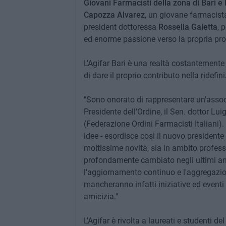
Giovani Farmacisti della zona di Bari e 
Capozza Alvarez
, un giovane farmacist
president dottoressa
Rossella Galetta
, 
ed enorme passione verso la propria pro
L'Agifar Bari è una realtà costantemente
di dare il proprio contributo nella ridefi
"Sono onorato di rappresentare un'assoc
Presidente dell'Ordine, il Sen. dottor Lui
(Federazione Ordini Farmacisti Italiani)
idee - esordisce così il nuovo presidente
moltissime novità, sia in ambito professi
profondamente cambiato negli ultimi an
l'aggiornamento continuo e l'aggregazi
mancheranno infatti iniziative ed event
amicizia."
L'Agifar è rivolta a laureati e studenti d