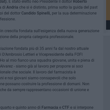
Bat).
È stato eletto neo Presidente il dottor
Roberto
a di
Andria
che si è distinto, prima sotto la guida del past
poi del dottor
Candido Spinelli,
per la sua determinazione
fessione.
 in crescita fondata sull'esigenza della nuova generazione
nizione della propria categoria professionale.
iazione fondata più di 35 anni fa dal nostro attuale
gi D'Ambrosio Lettieri e Vicepresidente della FOFI
. Ho al mio fianco una squadra giovane, unita e piena di
 Alvarez - siamo già al lavoro per proporre ai soci
onale che sociale. Il lavoro del farmacista è
ni e noi giovani siamo consapevoli che solo
one possano costruire la professione di domani. Non
i che da sempre rappresentano occasioni di unione e
el quarto e quinto anno di
Farmacia
e
CTF
e si interpone