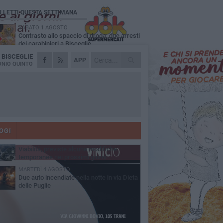
Ù LETTI QUESTA SETTIMANA
SABATO 1 AGOSTO
Contrasto allo spaccio di droga, due arresti
dei carabinieri a Bisceglie
A
BISCEGLIE
VENERDÌ 31 LUGLIO
APP
Torna l'appuntamento con la Pastasciutta
NIO QUINTO
antifascista a Bisceglie
MARTEDÌ 4 AGOSTO
Emergenza caldo, il Comune di Bisceglie
attiva i "rifugi climatici"
MERCOLEDÌ 5 AGOSTO
Dramma alla spiaggia Bi-Marmi: un
anziano ha un malore e perde la vita
OGI
VENERDÌ 31 LUGLIO
Viabilità, previste alcune modifiche
temporanee nei prossimi giorni
MARTEDÌ 4 AGOSTO
Due auto incendiate nella notte in via Dieta
delle Puglie