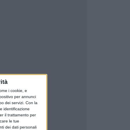
ità
ome i cookie, e
spositivo per annunci
o dei servizi.
Con la
e identificazione
er il trattamento per
icare le tue
ti dei dati personali