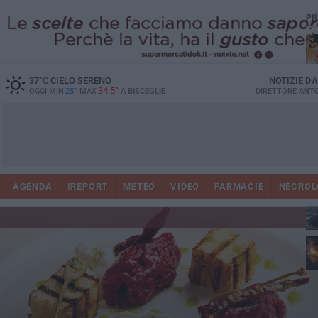
PI
37
°C
CIELO SERENO
NOTIZIE D
34.5°
OGGI MIN
25°
MAX
A
BISCEGLIE
DIRETTORE
ANTO
AGENDA
IREPORT
METEO
VIDEO
FARMACIE
NECROL