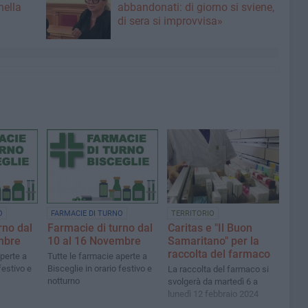
nella
abbandonati: di giorno si sviene,
di sera si improvvisa»
O
FARMACIE DI TURNO
TERRITORIO
rno dal
Farmacie di turno dal
Caritas e "Il Buon
mbre
10 al 16 Novembre
Samaritano" per la
raccolta del farmaco
perte a
Tutte le farmacie aperte a
festivo e
Bisceglie in orario festivo e
La raccolta del farmaco si
notturno
svolgerà da martedì 6 a
lunedì 12 febbraio 2024