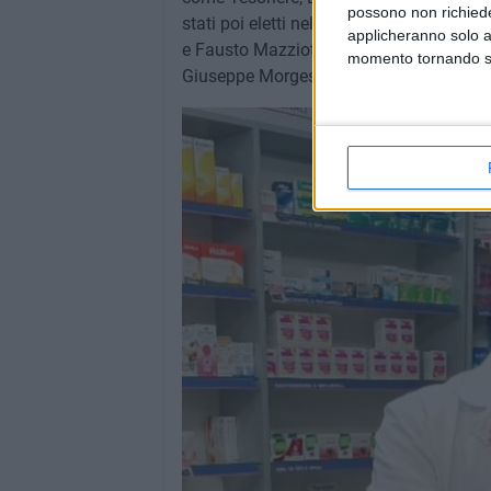
possono non richieder
stati poi eletti nel Collegio dei Revisori
applicheranno solo a
e Fausto Mazziotti. Al Collegio dei Probi
momento tornando su 
Giuseppe Morgese.