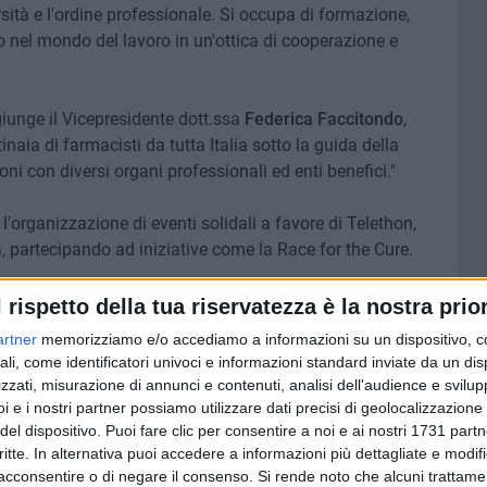
sità e l'ordine professionale. Si occupa di formazione,
 nel mondo del lavoro in un'ottica di cooperazione e
iunge il Vicepresidente dott.ssa
Federica Faccitondo
,
naia di farmacisti da tutta Italia sotto la guida della
oni con diversi organi professionali ed enti benefici."
er l'organizzazione di eventi solidali a favore di Telethon,
a, partecipando ad iniziative come la Race for the Cure.
ppa la capacità di lavorare in team - queste le parole
l rispetto della tua riservatezza è la nostra prior
entina Chicco
- che è capace di rendere concrete le
artner
memorizziamo e/o accediamo a informazioni su un dispositivo, c
 brillanti professionisti."
ali, come identificatori univoci e informazioni standard inviate da un di
zzati, misurazione di annunci e contenuti, analisi dell'audience e svilupp
i e i nostri partner possiamo utilizzare dati precisi di geolocalizzazione 
associazione, affiancato da Federica Faccitondo e
del dispositivo. Puoi fare clic per consentire a noi e ai nostri 1731 partn
critte. In alternativa puoi accedere a informazioni più dettagliate e modif
lentina Chicco nel ruolo di Segretario e Vitangelo Morea
acconsentire o di negare il consenso.
Si rende noto che alcuni trattamen
herita Cicinelli a completare il Consiglio Direttivo. Sono