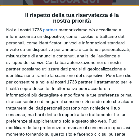
Il rispetto della tua riservatezza è la
nostra priorità
7
Noi e i nostri 1733
partner
memorizziamo e/o accediamo a
informazioni su un dispositivo, come i cookie, e trattiamo dati
personali, come identificatori univoci e informazioni standard
inviate da un dispositivo per annunci e contenuti personalizzati,
Avrà inizio
lunedì 4 novembre
prossimo il tour della "
Corsa
misurazione di annunci e contenuti, analisi dell'audience e
di Miguel"
nelle scuole della provincia Barletta - Andria -
sviluppo dei servizi.
Con la tua autorizzazione noi e i nostri
Trani. Il progetto, teso a
divulgare i valori e l'importanza
partner possiamo utilizzare dati precisi di geolocalizzazione e
dello sport
nella vita quotidiana, si svilupperà attraverso una
identificazione tramite la scansione del dispositivo. Puoi fare clic
serie di seminari nei diversi istituti di ogni ordine e grado che
per consentire a noi e ai nostri 1733 partner il trattamento per le
hanno fatto domanda di adesione.
finalità sopra descritte. In alternativa puoi accedere a
informazioni più dettagliate e modificare le tue preferenze prima
di acconsentire o di negare il consenso.
Si rende noto che alcuni
"
Lo Sport è un Mappamondo
": questo il messaggio che sarà
trattamenti dei dati personali possono non richiedere il tuo
al centro degli incontri con i ragazzi e che avrà come relatore
consenso, ma hai il diritto di opporti a tale trattamento. Le tue
l'ideatore di questa splendida realtà, ormai consolidata negli
preferenze si applicheranno solo a questo sito web. Puoi
anni, della Corsa di Miguel:
Valerio Piccioni
, giornalista della
modificare le tue preferenze o revocare il consenso in qualsiasi
Gazzetta dello Sport, che sarà accompagnato in questa
momento tornando su questo sito e facendo clic sul pulsante