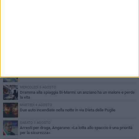
PIÙ LETTI QUESTA SETTIMANA
SABATO 1 AGOSTO
Contrasto allo spaccio di droga, due arresti dei carabinieri a
Bisceglie
MARTEDÌ 4 AGOSTO
Emergenza caldo, il Comune di Bisceglie attiva i "rifugi climatici"
MERCOLEDÌ 5 AGOSTO
Dramma alla spiaggia Bi-Marmi: un anziano ha un malore e perde
la vita
MARTEDÌ 4 AGOSTO
Due auto incendiate nella notte in via Dieta delle Puglie
SABATO 1 AGOSTO
Arresti per droga, Angarano: «La lotta allo spaccio è una priorità
per la sicurezza»