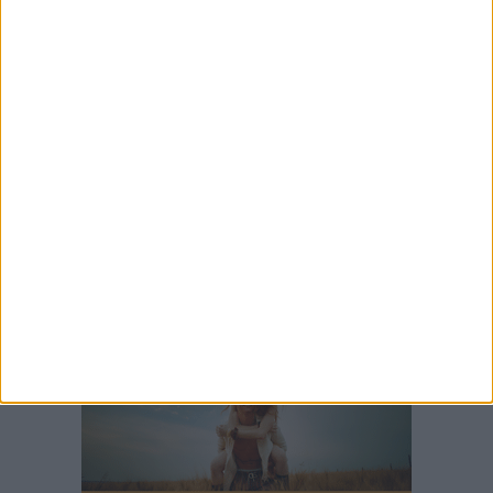
6 AGOSTO 2026
Il Bisceglie ufficializza l'estremo difensore
Paolo De Lucci
6 AGOSTO 2026
Colpo Unione: Sergio Diaz è un nuovo
centrocampista azzurro
6 AGOSTO 2026
L'Unione allunga il roster con i 2009 Andrea
Torchetti, Alessandro La Notte e Marco Zitoli