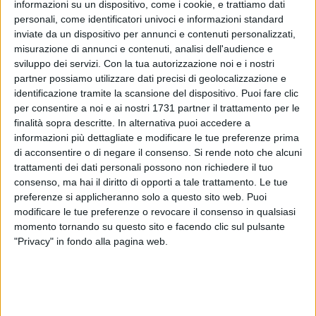
fuori progetto da non più di dodici mesi, con particolare
informazioni su un dispositivo, come i cookie, e trattiamo dati
personali, come identificatori univoci e informazioni standard
riferimento ai soggetti vulnerabili, quali nuclei familiari,
inviate da un dispositivo per annunci e contenuti personalizzati,
monoparentali e donne, mediante un approccio di tipo
misurazione di annunci e contenuti, analisi dell'audience e
integrato e il coinvolgimento delle comunità locali.
sviluppo dei servizi.
Con la tua autorizzazione noi e i nostri
partner possiamo utilizzare dati precisi di geolocalizzazione e
Il progetto realizzato dall'Ambito di Trani – Bisceglie
identificazione tramite la scansione del dispositivo. Puoi fare clic
(capofila), Comune di Corato, Comune di Ruvo di Puglia,
per consentire a noi e ai nostri 1731 partner il trattamento per le
Nova Consorzio di Cooperative Sociali, Soc. Coop. Sociale
finalità sopra descritte. In alternativa puoi accedere a
informazioni più dettagliate e modificare le tue preferenze prima
Comunità Oasi2 San Francesco, adotta un approccio
di acconsentire o di negare il consenso.
Si rende noto che alcuni
integrato e coinvolge attivamente le comunità locali, per
trattamenti dei dati personali possono non richiedere il tuo
costruire opportunità reali di inclusione e autonomia.
consenso, ma hai il diritto di opporti a tale trattamento. Le tue
preferenze si applicheranno solo a questo sito web. Puoi
S.O.G.L.I.A. sostiene l'emancipazione dei territori e delle
modificare le tue preferenze o revocare il consenso in qualsiasi
comunità locali in termini di capacità di gestione dei
momento tornando su questo sito e facendo clic sul pulsante
fenomeni complessi di marginalità, accrescimento della
"Privacy" in fondo alla pagina web.
coesione sociale e rafforzamento della propria capacità di
generare capitale relazionale, accoglienza, sicurezza,
solidarietà, giustizia, equità e salute.