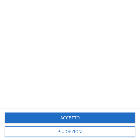
generare comunità».
Progetto SOGLIA
7 FOTO
IMG
2
/
7
ACCETTO
PIÙ OPZIONI
6 AGOSTO 2026
Aspettando il Palio della Quercia: il Fantapalio