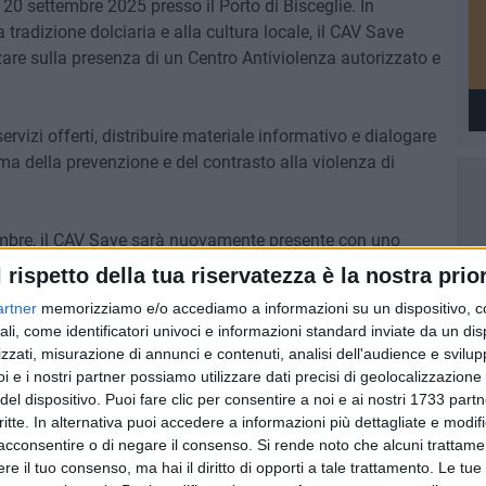
20 settembre 2025 presso il Porto di Bisceglie. In
tradizione dolciaria e alla cultura locale, il CAV Save
zare sulla presenza di un Centro Antiviolenza autorizzato e
rvizi offerti, distribuire materiale informativo e dialogare
ma della prevenzione e del contrasto alla violenza di
embre, il CAV Save sarà nuovamente presente con uno
 2025 in via Amando Vescovo - Bisceglie, questa volta in
l rispetto della tua riservatezza è la nostra prior
Polisportiva Gaetano Cavallaro, per una seconda giornata
artner
memorizziamo e/o accediamo a informazioni su un dispositivo, c
 con il pubblico. Questa doppia presenza testimonia
ali, come identificatori univoci e informazioni standard inviate da un di
nza Save nel costruire una rete di consapevolezza e
zzati, misurazione di annunci e contenuti, analisi dell'audience e svilupp
culturali e sociali del territorio.
i e i nostri partner possiamo utilizzare dati precisi di geolocalizzazione 
del dispositivo. Puoi fare clic per consentire a noi e ai nostri 1733 partn
critte. In alternativa puoi accedere a informazioni più dettagliate e modif
acconsentire o di negare il consenso.
Si rende noto che alcuni trattamen
e il tuo consenso, ma hai il diritto di opporti a tale trattamento. Le tue
8 AGOSTO 2026