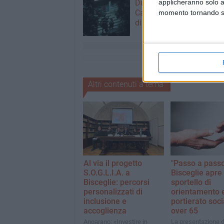
applicheranno solo a
Due latitanti del clan ma
Capriati arrestati in un c
momento tornando su 
di Bisceglie
Altri contenuti a tema
Al via il progetto
"Passo a passo
S.O.G.L.I.A. a
Bisceglie apre
Bisceglie: percorsi
sportello di
personalizzati di
orientamento e
inclusione e
portierato soci
accoglienza
over 65
Angarano: «Investire in
La presentazione d