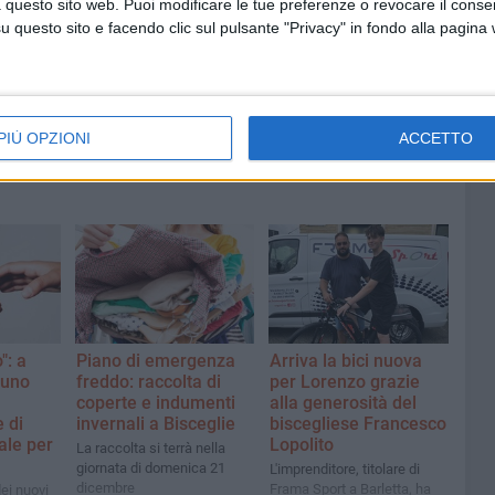
 questo sito web. Puoi modificare le tue preferenze o revocare il conse
fioso
Latitanti del clan Capriati
asolare
arrestati, le parole del colonnello
questo sito e facendo clic sul pulsante "Privacy" in fondo alla pagina
Massimiliano Galasso
PIÙ OPZIONI
ACCETTO
": a
Piano di emergenza
Arriva la bici nuova
 uno
freddo: raccolta di
per Lorenzo grazie
coperte e indumenti
alla generosità del
 di
invernali a Bisceglie
biscegliese Francesco
ale per
Lopolito
La raccolta si terrà nella
giornata di domenica 21
L'imprenditore, titolare di
dicembre
Frama Sport a Barletta, ha
ei nuovi