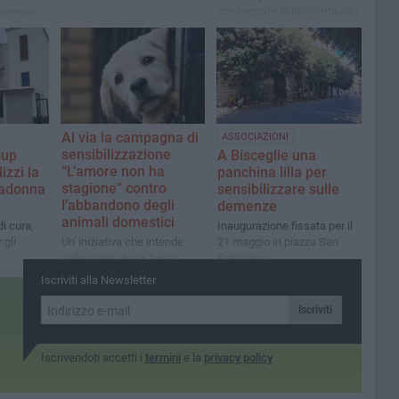
consegnato la bicicletta allo
gennaio
studente derubato davanti al
liceo
Al via la campagna di
ASSOCIAZIONI
sensibilizzazione
oup
A Bisceglie una
“L’amore non ha
izzi la
panchina lilla per
stagione” contro
adonna
sensibilizzare sulle
l’abbandono degli
demenze
animali domestici
i cura,
Inaugurazione fissata per il
 gli
Un' iniziativa che intende
21 maggio in piazza San
sollecitare alcuni buoni
Francesco
comportamenti
Iscriviti alla Newsletter
Iscriviti
Iscrivendoti accetti i
termini
e la
privacy policy