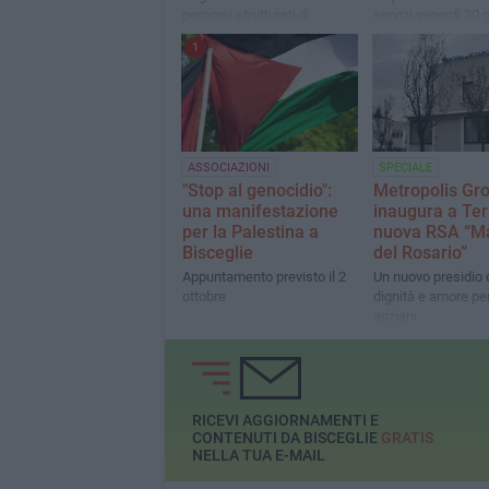
percorsi strutturati di
servizi venerdì 30 
inclusione è una scelta di
alle 11.30
1
equilibrio e stabilità per
l’intero territorio»
ASSOCIAZIONI
SPECIALE
"Stop al genocidio":
Metropolis Gr
una manifestazione
inaugura a Terl
per la Palestina a
nuova RSA “M
Bisceglie
del Rosario”
Appuntamento previsto il 2
Un nuovo presidio d
ottobre
dignità e amore per
anziani
RICEVI AGGIORNAMENTI E
CONTENUTI DA BISCEGLIE
GRATIS
NELLA TUA E-MAIL