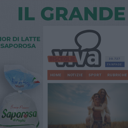
30.727
FANPAGE
HOME
NOTIZIE
SPORT
RUBRICHE