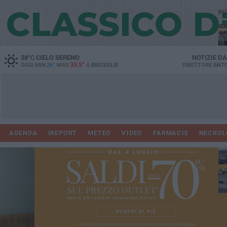
PI
Ro
38
°C
CIELO SERENO
NOTIZIE D
33.5°
OGGI MIN
26°
MAX
A
BISCEGLIE
DIRETTORE
ANTO
AGENDA
IREPORT
METEO
VIDEO
FARMACIE
NECROL
ab