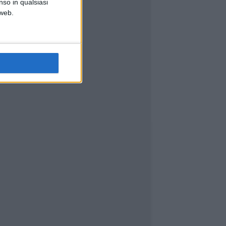
nso in qualsiasi
 web.