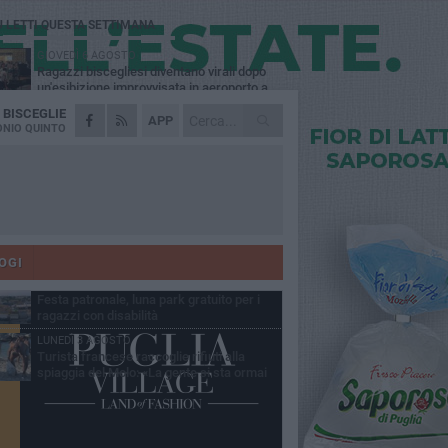
Ù LETTI QUESTA SETTIMANA
GIOVEDÌ 6 AGOSTO
Ragazzi biscegliesi diventano virali dopo
un'esibizione improvvisata in aeroporto a
ma-Fiumicino
A
BISCEGLIE
MARTEDÌ 4 AGOSTO
APP
Emergenza caldo, il Comune di Bisceglie
NIO QUINTO
attiva i "rifugi climatici"
MERCOLEDÌ 5 AGOSTO
Dramma alla spiaggia Bi-Marmi: un
anziano ha un malore e perde la vita
MARTEDÌ 4 AGOSTO
Due auto incendiate nella notte in via Dieta
delle Puglie
OGI
MERCOLEDÌ 5 AGOSTO
Festa patronale, luna park gratuito per i
ragazzi con disabilità
LUNEDÌ 3 AGOSTO
Turista francese raccoglie rifiuti alla
spiaggia del Molo: «La gente si sta ormai
ituando»