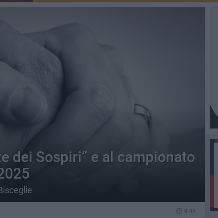
te dei Sospiri” e al campionato
 2025
Bisceglie
9.44