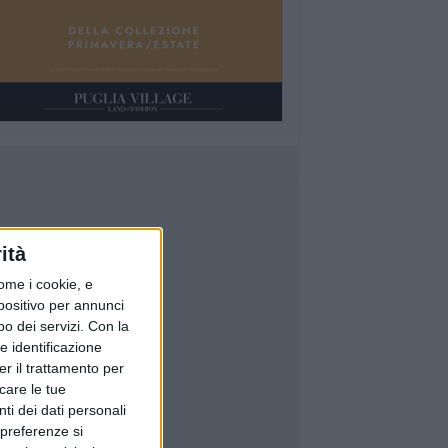
ità
ome i cookie, e
spositivo per annunci
o dei servizi.
Con la
e identificazione
er il trattamento per
icare le tue
ti dei dati personali
 preferenze si