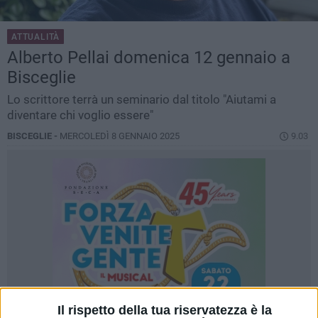
ATTUALITÀ
Alberto Pellai domenica 12 gennaio a
Bisceglie
Lo scrittore terrà un seminario dal titolo "Aiutami a
diventare chi voglio essere"
BISCEGLIE -
MERCOLEDÌ 8 GENNAIO 2025
9.03
Il rispetto della tua riservatezza è la