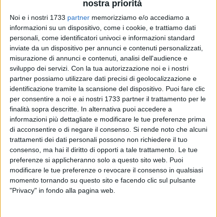
nostra priorità
Noi e i nostri 1733
partner
memorizziamo e/o accediamo a
informazioni su un dispositivo, come i cookie, e trattiamo dati
32
A cura di
personali, come identificatori univoci e informazioni standard
ANTONIO LOPOPOLO
inviate da un dispositivo per annunci e contenuti personalizzati,
misurazione di annunci e contenuti, analisi dell'audience e
sviluppo dei servizi.
Con la tua autorizzazione noi e i nostri
partner possiamo utilizzare dati precisi di geolocalizzazione e
Domenica 12 gennaio, a partire dalle 20:30, presso la sede di
identificazione tramite la scansione del dispositivo. Puoi fare clic
Epass, si terrà un incontro con Alberto Pellai, che terrà un
per consentire a noi e ai nostri 1733 partner il trattamento per le
seminario dal titolo "Aiutami a diventare chi voglio essere".
finalità sopra descritte. In alternativa puoi accedere a
informazioni più dettagliate e modificare le tue preferenze prima
Alberto Pellai è medico, psicoterapeuta dell'età evolutiva e
di acconsentire o di negare il consenso.
Si rende noto che alcuni
trattamenti dei dati personali possono non richiedere il tuo
ricercatore presso il dipartimento di Scienze biomediche
consenso, ma hai il diritto di opporti a tale trattamento. Le tue
dell'Università degli Studi di Milano, dove insegna in molti
preferenze si applicheranno solo a questo sito web. Puoi
corsi di laurea. Nel 2004 il ministero della Salute gli ha
modificare le tue preferenze o revocare il consenso in qualsiasi
conferito la medaglia d'argento al merito in Sanità pubblica.
momento tornando su questo sito e facendo clic sul pulsante
È autore di molti famosi libri di parenting e psicologia, tra i
"Privacy" in fondo alla pagina web.
quali Tutto troppo presto. L'educazione sessuale dei nostri
figli ai tempi di Internet e Mentre la tempesta colpiva forte e,