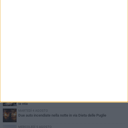
PIÙ LETTI QUESTA SETTIMANA
GIOVEDÌ 6 AGOSTO
Ragazzi biscegliesi diventano virali dopo un'esibizione
improvvisata in aeroporto a Roma-Fiumicino
MARTEDÌ 4 AGOSTO
Emergenza caldo, il Comune di Bisceglie attiva i "rifugi climatici"
MERCOLEDÌ 5 AGOSTO
Dramma alla spiaggia Bi-Marmi: un anziano ha un malore e perde
la vita
MARTEDÌ 4 AGOSTO
Due auto incendiate nella notte in via Dieta delle Puglie
MERCOLEDÌ 5 AGOSTO