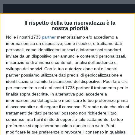
Il rispetto della tua riservatezza è la
nostra priorità
Noi e i nostri 1733
partner
memorizziamo e/o accediamo a
informazioni su un dispositivo, come i cookie, e trattiamo dati
personali, come identificatori univoci e informazioni standard
inviate da un dispositivo per annunci e contenuti personalizzati,
misurazione di annunci e contenuti, analisi dell'audience e
sviluppo dei servizi.
Con la tua autorizzazione noi e i nostri
partner possiamo utilizzare dati precisi di geolocalizzazione e
identificazione tramite la scansione del dispositivo. Puoi fare clic
per consentire a noi e ai nostri 1733 partner il trattamento per le
finalità sopra descritte. In alternativa puoi accedere a
informazioni più dettagliate e modificare le tue preferenze prima
di acconsentire o di negare il consenso.
Si rende noto che alcuni
Una storia lunga
130 anni
, che affonda le sue radici negli
trattamenti dei dati personali possono non richiedere il tuo
inizi del secolo scorso, grazie all'esperienza di
Nicola Mucci,
consenso, ma hai il diritto di opporti a tale trattamento. Le tue
preferenze si applicheranno solo a questo sito web. Puoi
che riesce a portare il dolcino fatto di mandorla e cioccolato
modificare le tue preferenze o revocare il consenso in qualsiasi
dai caffè andriesi alla produzione su larga scala. Adesso il