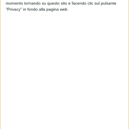
momento tornando su questo sito e facendo clic sul pulsante
Tenerello Mucci®️ viaggia in
tutto il mondo
, e ha stretto con il
"Privacy" in fondo alla pagina web.
nostro
Carnevale
un binomio indissolubile, per portare
sorrisi sui visi e dolcezza al palato.
www.muccigiovanni.it
–
www.museodelconfetto.it
-
Instagram: @confetti_mucci
Alla scoperta dei Tenerelli Mucci ®️, una storia di
11 FOTO
dolcezza legata al Carnevale