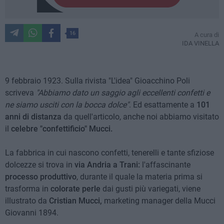
16
A cura di
IDA VINELLA
9 febbraio 1923. Sulla rivista "L'idea" Gioacchino Poli
scriveva
"Abbiamo dato un saggio agli eccellenti confetti e
ne siamo usciti con la bocca dolce"
. Ed esattamente a
101
anni di distanza
da quell'articolo, anche noi abbiamo visitato
il
celebre "confettificio" Mucci.
La fabbrica in cui nascono confetti, tenerelli e tante sfiziose
dolcezze si trova in
via Andria a Trani:
l'affascinante
processo produttivo
, durante il quale la materia prima si
trasforma in
colorate perle
dai gusti più variegati, viene
illustrato da
Cristian Mucci,
marketing manager della Mucci
Giovanni 1894.