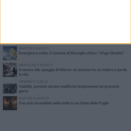
PIÙ LETTI QUESTA SETTIMANA
SABATO 1 AGOSTO
Contrasto allo spaccio di droga, due arresti dei carabinieri a
Bisceglie
VENERDÌ 31 LUGLIO
Torna l'appuntamento con la Pastasciutta antifascista a Bisceglie
MARTEDÌ 4 AGOSTO
Emergenza caldo, il Comune di Bisceglie attiva i "rifugi climatici"
MERCOLEDÌ 5 AGOSTO
Dramma alla spiaggia Bi-Marmi: un anziano ha un malore e perde
la vita
VENERDÌ 31 LUGLIO
Viabilità, previste alcune modifiche temporanee nei prossimi
giorni
MARTEDÌ 4 AGOSTO
Due auto incendiate nella notte in via Dieta delle Puglie