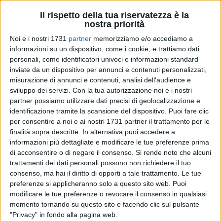
Il rispetto della tua riservatezza è la
nostra priorità
Noi e i nostri 1731
partner
memorizziamo e/o accediamo a
informazioni su un dispositivo, come i cookie, e trattiamo dati
98
personali, come identificatori univoci e informazioni standard
inviate da un dispositivo per annunci e contenuti personalizzati,
misurazione di annunci e contenuti, analisi dell'audience e
Il 9 febbraio 2024 tutte le classi della scuola primaria del
sviluppo dei servizi.
Con la tua autorizzazione noi e i nostri
partner possiamo utilizzare dati precisi di geolocalizzazione e
plesso "Don Tonino Bello" (II Circolo Didattico "V. Caputi") si
identificazione tramite la scansione del dispositivo. Puoi fare clic
sono apprestate a festeggiare il Carnevale rievocando le
per consentire a noi e ai nostri 1731 partner il trattamento per le
antiche tradizioni biscegliesi.
finalità sopra descritte. In alternativa puoi accedere a
informazioni più dettagliate e modificare le tue preferenze prima
In seguito all'incontro con due degli esponenti
di acconsentire o di negare il consenso.
Si rende noto che alcuni
dell'associazione culturale "La Canegghie", nelle persone di
trattamenti dei dati personali possono non richiedere il tuo
Nicola Gallo e Demetrio Rigante, che hanno presentato ai
consenso, ma hai il diritto di opporti a tale trattamento. Le tue
preferenze si applicheranno solo a questo sito web. Puoi
bambini alcune delle vecchie tradizioni del carnevale
modificare le tue preferenze o revocare il consenso in qualsiasi
biscegliese, gli alunni e gli insegnanti hanno pensato di
momento tornando su questo sito e facendo clic sul pulsante
rievocare il famoso "funerale di Carnevale".
"Privacy" in fondo alla pagina web.