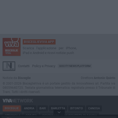
BISCEGLIEVIVA APP
Scarica l'applicazione per iPhone,
iPad e Android e ricevi notizie push
Contatti
Policy e Privacy
GOCITY NEWS PLATFORM
Notizie da
Bisceglie
Direttore
Antonio Quinto
© 2001-2026 BisceglieViva è un portale gestito da InnovaNews srl. Partita iva
08059640725. Testata giornalistica telematica registrata presso il Tribunale di
Trani. Tutti i diritti riservati.
BISCEGLIE
ANDRIA
BARI
BARLETTA
BITONTO
CANOSA
CERIGNOLA
CORATO
GIOVINAZZO
MARGHERITA DI SAVOIA