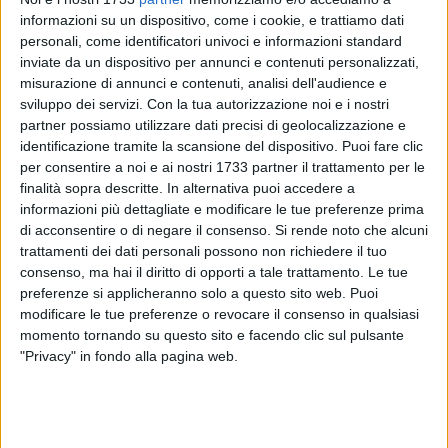
informazioni su un dispositivo, come i cookie, e trattiamo dati
personali, come identificatori univoci e informazioni standard
inviate da un dispositivo per annunci e contenuti personalizzati,
2
A cura di
misurazione di annunci e contenuti, analisi dell'audience e
SERENA DE MUSSO
sviluppo dei servizi.
Con la tua autorizzazione noi e i nostri
partner possiamo utilizzare dati precisi di geolocalizzazione e
identificazione tramite la scansione del dispositivo. Puoi fare clic
La compagnia degli
ImprovAbili
ritorna con un'iniziativa
per consentire a noi e ai nostri 1733 partner il trattamento per le
originale e travolgente. Uno spettacolo teatrale
totalmente
finalità sopra descritte. In alternativa puoi accedere a
improvvisato,
partendo dai suggerimenti del pubblico:
informazioni più dettagliate e modificare le tue preferenze prima
di acconsentire o di negare il consenso.
Si rende noto che alcuni
questa la proposta della scuola di improvvisazione teatrale
trattamenti dei dati personali possono non richiedere il tuo
barese
ImprOfficina.
L'appuntamento è per sabato 26
consenso, ma hai il diritto di opporti a tale trattamento. Le tue
ottobre.
preferenze si applicheranno solo a questo sito web. Puoi
modificare le tue preferenze o revocare il consenso in qualsiasi
«Storie, scene personaggi canzoni e musiche saranno ideate
momento tornando su questo sito e facendo clic sul pulsante
sul momento dalla compagnia che, assieme al pubblico,
"Privacy" in fondo alla pagina web.
scoprirà cosa accadrà. Per noi sarà un esperimento crearlo,
per voi sarà un esperimento guardarlo» scrivono sui social i
promotori dell'iniziativa.