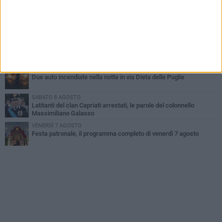
improvvisata in aeroporto a Roma-Fiumicino
MARTEDÌ 4 AGOSTO
Emergenza caldo, il Comune di Bisceglie attiva i "rifugi climatici"
MERCOLEDÌ 5 AGOSTO
Dramma alla spiaggia Bi-Marmi: un anziano ha un malore e perde
la vita
MARTEDÌ 4 AGOSTO
Due auto incendiate nella notte in via Dieta delle Puglie
SABATO 8 AGOSTO
Latitanti del clan Capriati arrestati, le parole del colonnello
Massimiliano Galasso
VENERDÌ 7 AGOSTO
Festa patronale, il programma completo di venerdì 7 agosto