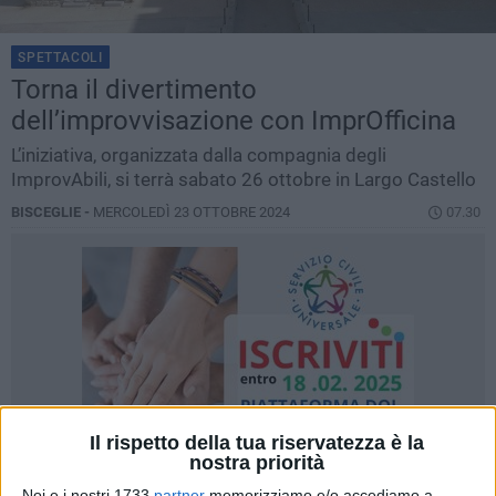
SPETTACOLI
Torna il divertimento
dell’improvvisazione con ImprOfficina
L’iniziativa, organizzata dalla compagnia degli
ImprovAbili, si terrà sabato 26 ottobre in Largo Castello
BISCEGLIE -
MERCOLEDÌ 23 OTTOBRE 2024
07.30
Il rispetto della tua riservatezza è la
nostra priorità
Noi e i nostri 1733
partner
memorizziamo e/o accediamo a