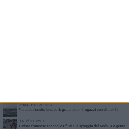
PIÙ LETTI QUESTA SETTIMANA
GIOVEDÌ 6 AGOSTO
Ragazzi biscegliesi diventano virali dopo un'esibizione
improvvisata in aeroporto a Roma-Fiumicino
MARTEDÌ 4 AGOSTO
Emergenza caldo, il Comune di Bisceglie attiva i "rifugi climatici"
MERCOLEDÌ 5 AGOSTO
Dramma alla spiaggia Bi-Marmi: un anziano ha un malore e perde
la vita
MARTEDÌ 4 AGOSTO
Due auto incendiate nella notte in via Dieta delle Puglie
MERCOLEDÌ 5 AGOSTO
Festa patronale, luna park gratuito per i ragazzi con disabilità
LUNEDÌ 3 AGOSTO
Turista francese raccoglie rifiuti alla spiaggia del Molo: «La gente