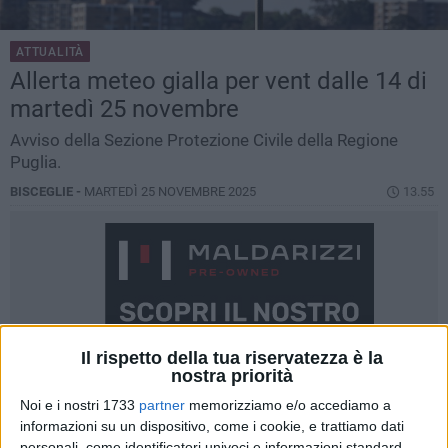
ATTUALITÀ
Allerta meteo gialla per vent dalle 14 di
martedì 25 novembre
Avviso della Sezione Protezione Civile della Regione
Puglia.
BISCEGLIE -
MARTEDÌ 25 NOVEMBRE 2025
13.55
Il rispetto della tua riservatezza è la
nostra priorità
Noi e i nostri 1733
partner
memorizziamo e/o accediamo a
informazioni su un dispositivo, come i cookie, e trattiamo dati
personali, come identificatori univoci e informazioni standard