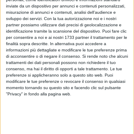
inviate da un dispositivo per annunci e contenuti personalizzati,
misurazione di annunci e contenuti, analisi dell'audience e
sviluppo dei servizi.
Con la tua autorizzazione noi e i nostri
17
partner possiamo utilizzare dati precisi di geolocalizzazione e
identificazione tramite la scansione del dispositivo. Puoi fare clic
per consentire a noi e ai nostri 1733 partner il trattamento per le
La Sezione Protezione Civile della Regione Puglia ha
finalità sopra descritte. In alternativa puoi accedere a
informazioni più dettagliate e modificare le tue preferenze prima
diramato, con messaggio del 24 novembre 2025, lo stato di
di acconsentire o di negare il consenso.
Si rende noto che alcuni
allerta meteo gialla sul settore della Puglia centrale
trattamenti dei dati personali possono non richiedere il tuo
Adriatica, in cui è compresa Bisceglie, dalle 14 di martedì 25
consenso, ma hai il diritto di opporti a tale trattamento. Le tue
novembre 2025 e per le successive 10 ore per vento. Sono
preferenze si applicheranno solo a questo sito web. Puoi
previsti venti da forti a burrasca, dai quadranti meridionali.
modificare le tue preferenze o revocare il consenso in qualsiasi
momento tornando su questo sito e facendo clic sul pulsante
Si raccomanda di osservare le buone norme
"Privacy" in fondo alla pagina web.
comportamentali indicate dalla Protezione Civile.
8 AGOSTO 2026
Due latitanti del clan mafioso Capriati arrestati
in un casolare di Bisceglie