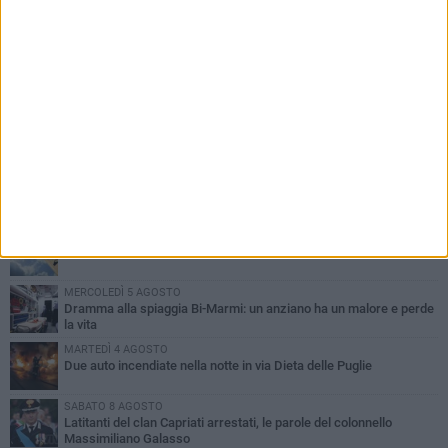
PIÙ LETTI QUESTA SETTIMANA
GIOVEDÌ 6 AGOSTO
Ragazzi biscegliesi diventano virali dopo un'esibizione
improvvisata in aeroporto a Roma-Fiumicino
MARTEDÌ 4 AGOSTO
Emergenza caldo, il Comune di Bisceglie attiva i "rifugi climatici"
MERCOLEDÌ 5 AGOSTO
Dramma alla spiaggia Bi-Marmi: un anziano ha un malore e perde
la vita
MARTEDÌ 4 AGOSTO
Due auto incendiate nella notte in via Dieta delle Puglie
SABATO 8 AGOSTO
Latitanti del clan Capriati arrestati, le parole del colonnello
Massimiliano Galasso