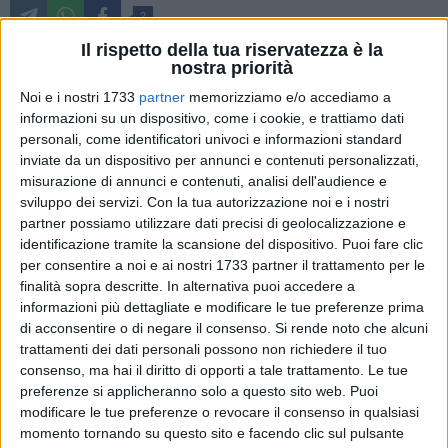
2
Il rispetto della tua riservatezza è la
nostra priorità
Ai nastri di partenza la nuova giunta del rieletto Sindaco
Noi e i nostri 1733
partner
memorizziamo e/o accediamo a
Angarano che, già proclamato, guiderà la città fino al 2028.
informazioni su un dispositivo, come i cookie, e trattiamo dati
personali, come identificatori univoci e informazioni standard
inviate da un dispositivo per annunci e contenuti personalizzati,
Il primo cittadino, in accordo con tutte le forze politiche della
misurazione di annunci e contenuti, analisi dell'audience e
coalizione, ha nominato componenti della giunta i seguenti
sviluppo dei servizi.
Con la tua autorizzazione noi e i nostri
esponenti:
partner possiamo utilizzare dati precisi di geolocalizzazione e
• dott. Angelo Michele Consiglio con le funzioni di
identificazione tramite la scansione del dispositivo. Puoi fare clic
vicesindaco e deleghe a: Urbanistica e Politiche del Territorio,
per consentire a noi e ai nostri 1733 partner il trattamento per le
Edilizia Privata, Igiene e Sviluppo Sostenibile, Centro Storico,
finalità sopra descritte. In alternativa puoi accedere a
informazioni più dettagliate e modificare le tue preferenze prima
Sport e Tempo Libero, Diritti e Benessere degli Animali,
di acconsentire o di negare il consenso.
Si rende noto che alcuni
Attuazione PNRR;
trattamenti dei dati personali possono non richiedere il tuo
• avv. Roberta Rigante con delega a: Politiche Sociali,
consenso, ma hai il diritto di opporti a tale trattamento. Le tue
Integrazione ed Inclusione, Sussidiarietà, Politiche di Genere
preferenze si applicheranno solo a questo sito web. Puoi
e Pari Opportunità, Politiche ed Emergenze Abitative,
modificare le tue preferenze o revocare il consenso in qualsiasi
Agenzia per la Casa, Lavori Pubblici, Servizi Elettorali e
momento tornando su questo sito e facendo clic sul pulsante