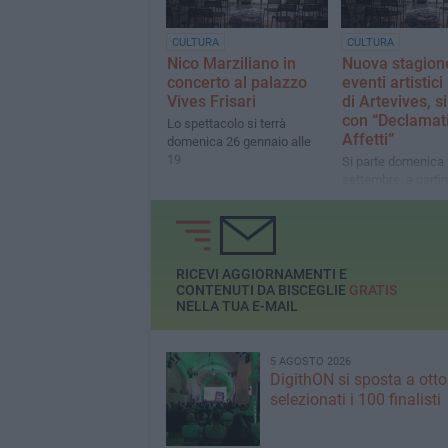
CULTURA
CULTURA
Nico Marziliano in
Nuova stagione
concerto al palazzo
eventi artistici
Vives Frisari
di Artevives, s
con “Declamat
Lo spettacolo si terrà
Affetti”
domenica 26 gennaio alle
19
Si parte domenica
settembre, a partir
a palazzo Vives Fri
RICEVI AGGIORNAMENTI E
CONTENUTI DA BISCEGLIE
GRATIS
NELLA TUA E-MAIL
5 AGOSTO 2026
DigithON si sposta a otto
selezionati i 100 finalisti