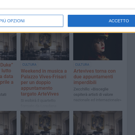
PIÙ OPZIONI
ACCETTO
 Duke”
CULTURA
CULTURA
 lutto
Weekend in musica a
Artevives torna con
va data
Palazzo Vives-Frisari
due appuntamenti
rile a
per un doppio
imperdibili
appuntamento
Zecchillo: «Bisceglie
targato ArteVives
stati
ospiterà artisti di valore
nazionale ed internazionale»
Si esibirà il quartetto
formato da Loredana
Lubrano, Valerio Silvestro ,
Marco Galiero e Tancredi
Silvestro