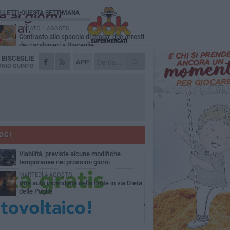
Ù LETTI QUESTA SETTIMANA
SABATO 1 AGOSTO
Contrasto allo spaccio di droga, due arresti
dei carabinieri a Bisceglie
A
BISCEGLIE
VENERDÌ 31 LUGLIO
APP
Torna l'appuntamento con la Pastasciutta
NIO QUINTO
antifascista a Bisceglie
MARTEDÌ 4 AGOSTO
Emergenza caldo, il Comune di Bisceglie
attiva i "rifugi climatici"
MERCOLEDÌ 5 AGOSTO
Dramma alla spiaggia Bi-Marmi: un
anziano ha un malore e perde la vita
OGI
VENERDÌ 31 LUGLIO
Viabilità, previste alcune modifiche
temporanee nei prossimi giorni
MARTEDÌ 4 AGOSTO
Due auto incendiate nella notte in via Dieta
delle Puglie