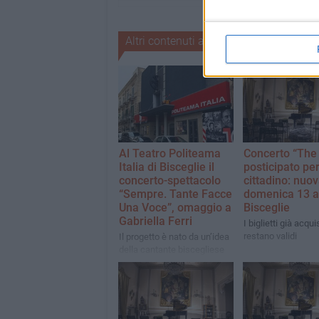
Altri contenuti a tema
Al Teatro Politeama
Concerto “The
Italia di Bisceglie il
posticipato per
concerto-spettacolo
cittadino: nuo
“Sempre. Tante Facce
domenica 13 ap
Una Voce”, omaggio a
Bisceglie
Gabriella Ferri
I biglietti già acqui
restano validi
Il progetto è nato da un’idea
della cantante biscegliese
Veronica Sinigaglia