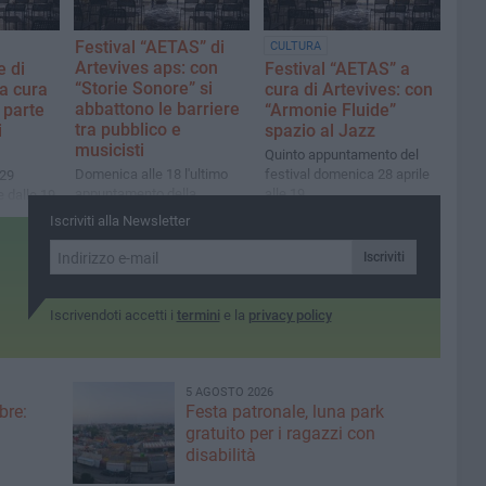
Festival “AETAS” di
CULTURA
Artevives aps: con
 di
Festival “AETAS” a
“Storie Sonore” si
 a cura
cura di Artevives: con
abbattono le barriere
i parte
“Armonie Fluide”
tra pubblico e
i
spazio al Jazz
musicisti
Quinto appuntamento del
Domenica alle 18 l'ultimo
festival domenica 28 aprile
 29
appuntamento della
alle 19
e dalle 19
rassegna a Palazzo Vives
sari
Iscriviti alla Newsletter
Frisari
Iscriviti
Iscrivendoti accetti i
termini
e la
privacy policy
5 AGOSTO 2026
bre:
Festa patronale, luna park
gratuito per i ragazzi con
disabilità