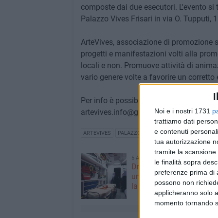
composte dai due esecutori. L'evento si
Palazzo Vives Frisari in via O. Tupputi, 1
ArteVives, associazione di promozione so
progetti e manifestazioni volti alla promo
locali e non. Promuove attività di animaz
vario genere volte a favorire un corrett
I
Per info è possibile rivolgersi ai conta
Noi e i nostri 1731
p
artevives.info@gmail.com
trattiamo dati person
e contenuti personali
ARTEVIVES
PALAZZO VIVES FRISARI
tua autorizzazione no
tramite la scansione 
5 AGOSTO 2026
le finalità sopra des
Dramma alla spiaggia Bi
preferenze prima di 
un anziano ha un malore
possono non richieder
la vita
applicheranno solo a
momento tornando su 