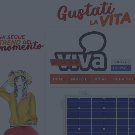
30.727
FANPAGE
HOME
NOTIZIE
SPORT
RUBRICHE