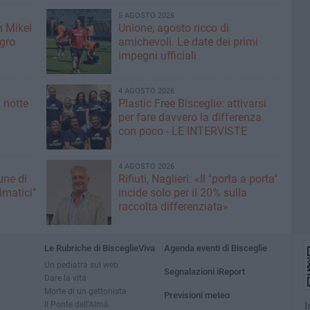
5 AGOSTO 2026
n Mikel
Unione, agosto ricco di
igro
amichevoli. Le date dei primi
impegni ufficiali
4 AGOSTO 2026
 notte
Plastic Free Bisceglie: attivarsi
per fare davvero la differenza
con poco - LE INTERVISTE
4 AGOSTO 2026
une di
Rifiuti, Naglieri: «Il "porta a porta"
limatici"
incide solo per il 20% sulla
raccolta differenziata»
Le Rubriche di BisceglieViva
Agenda eventi di Bisceglie
Un pediatra sul web
Segnalazioni iReport
Dare la vita
Morte di un gettonista
Previsioni meteo
Il Ponte dell'Almà
I