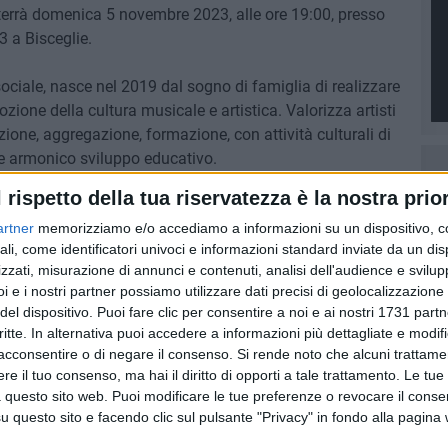
 terrà domenica 5 novembre 2023, alle ore 19:00, presso
3 a Bisceglie.
ciale, nasce nel 2019 dal sogno di famiglia di realizzare
zione della cultura musicale e artistica. Valorizza artisti
ione, aggregazione, formazione, con attività culturali di
o e armonico sviluppo educativo.
l rispetto della tua riservatezza è la nostra prior
tti: 3495452270 - 3423504503, oppure alla mail
artner
memorizziamo e/o accediamo a informazioni su un dispositivo, c
ali, come identificatori univoci e informazioni standard inviate da un di
zzati, misurazione di annunci e contenuti, analisi dell'audience e svilupp
i e i nostri partner possiamo utilizzare dati precisi di geolocalizzazione 
del dispositivo. Puoi fare clic per consentire a noi e ai nostri 1731 partn
5 AGOSTO 2026
critte. In alternativa puoi accedere a informazioni più dettagliate e modif
-Marmi:
Agricoltura, al via la raccolta
acconsentire o di negare il consenso.
Si rende noto che alcuni trattamen
 e perde
delle segnalazioni di danni
e il tuo consenso, ma hai il diritto di opporti a tale trattamento. Le tue
causati dal maltempo
 questo sito web. Puoi modificare le tue preferenze o revocare il conse
questo sito e facendo clic sul pulsante "Privacy" in fondo alla pagina