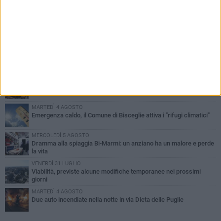
PIÙ LETTI QUESTA SETTIMANA
SABATO 1 AGOSTO
Contrasto allo spaccio di droga, due arresti dei carabinieri a
Bisceglie
VENERDÌ 31 LUGLIO
Torna l'appuntamento con la Pastasciutta antifascista a Bisceglie
MARTEDÌ 4 AGOSTO
Emergenza caldo, il Comune di Bisceglie attiva i "rifugi climatici"
MERCOLEDÌ 5 AGOSTO
Dramma alla spiaggia Bi-Marmi: un anziano ha un malore e perde
la vita
VENERDÌ 31 LUGLIO
Viabilità, previste alcune modifiche temporanee nei prossimi
giorni
MARTEDÌ 4 AGOSTO
Due auto incendiate nella notte in via Dieta delle Puglie