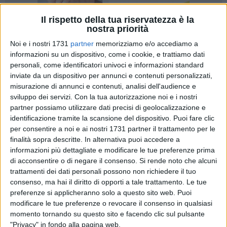
Il rispetto della tua riservatezza è la
nostra priorità
Noi e i nostri 1731
partner
memorizziamo e/o accediamo a
informazioni su un dispositivo, come i cookie, e trattiamo dati
personali, come identificatori univoci e informazioni standard
16
inviate da un dispositivo per annunci e contenuti personalizzati,
misurazione di annunci e contenuti, analisi dell'audience e
sviluppo dei servizi.
Con la tua autorizzazione noi e i nostri
partner possiamo utilizzare dati precisi di geolocalizzazione e
Sabato 10 maggio alle ore 21 il Teatro Politeama Italia di
identificazione tramite la scansione del dispositivo. Puoi fare clic
Bisceglie ospiterà lo spettacolo "Sempre. Tante Facce Una
per consentire a noi e ai nostri 1731 partner il trattamento per le
Voce", un intenso viaggio tra teatro e musica ispirato alla
finalità sopra descritte. In alternativa puoi accedere a
figura di Gabriella Ferri. L'evento rientra nel Bando 2024 della
informazioni più dettagliate e modificare le tue preferenze prima
Fondazione Puglia, nell'ambito del settore "Arte, attività e
di acconsentire o di negare il consenso.
Si rende noto che alcuni
beni culturali", e rappresenta una delle tappe più significative
trattamenti dei dati personali possono non richiedere il tuo
della stagione concertistica Gennaio-Maggio 2025 a cura
consenso, ma hai il diritto di opporti a tale trattamento. Le tue
preferenze si applicheranno solo a questo sito web. Puoi
dell'associazione ArteVives aps.
modificare le tue preferenze o revocare il consenso in qualsiasi
momento tornando su questo sito e facendo clic sul pulsante
"Sempre. Tante Facce Una Voce" è un omaggio poetico,
"Privacy" in fondo alla pagina web.