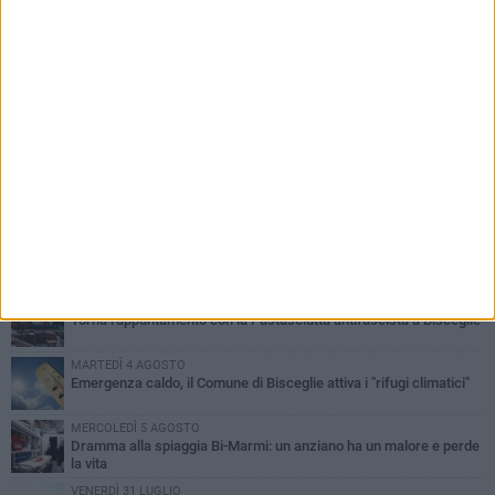
PIÙ LETTI QUESTA SETTIMANA
SABATO 1 AGOSTO
Contrasto allo spaccio di droga, due arresti dei carabinieri a
Bisceglie
VENERDÌ 31 LUGLIO
Torna l'appuntamento con la Pastasciutta antifascista a Bisceglie
MARTEDÌ 4 AGOSTO
Emergenza caldo, il Comune di Bisceglie attiva i "rifugi climatici"
MERCOLEDÌ 5 AGOSTO
Dramma alla spiaggia Bi-Marmi: un anziano ha un malore e perde
la vita
VENERDÌ 31 LUGLIO