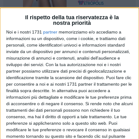
Il rispetto della tua riservatezza è la
A cura di
nostra priorità
SERENA FERRARA
Noi e i nostri 1731
partner
memorizziamo e/o accediamo a
informazioni su un dispositivo, come i cookie, e trattiamo dati
personali, come identificatori univoci e informazioni standard
Atteggiamento rilassato ma orecchio teso e concentrato;
inviate da un dispositivo per annunci e contenuti personalizzati,
birretta in piedi da consumarsi con chi conosce e apprezza il
misurazione di annunci e contenuti, analisi dell'audience e
significato della parola cultura; sguardo schivo, che è poi la
sviluppo dei servizi.
Con la tua autorizzazione noi e i nostri
partner possiamo utilizzare dati precisi di geolocalizzazione e
cosa più importante perché dietro quel chissenefrega si
identificazione tramite la scansione del dispositivo. Puoi fare clic
nasconde una filosofia del mondo.
per consentire a noi e ai nostri 1731 partner il trattamento per le
finalità sopra descritte. In alternativa puoi accedere a
Qualcuno li direbbe snob ed è buona cosa che a loro non
informazioni più dettagliate e modificare le tue preferenze prima
importi. Perché sono forti, appropriati. Agiscono con criterio,
di acconsentire o di negare il consenso.
Si rende noto che alcuni
senza preoccuparsi del successo che comunque arriva,
trattamenti dei dati personali possono non richiedere il tuo
trovano l'appagamento nella giustezza di quello che fanno.
consenso, ma hai il diritto di opporti a tale trattamento. Le tue
preferenze si applicheranno solo a questo sito web. Puoi
Jazzisti, roba di velluto.
modificare le tue preferenze o revocare il consenso in qualsiasi
momento tornando su questo sito e facendo clic sul pulsante