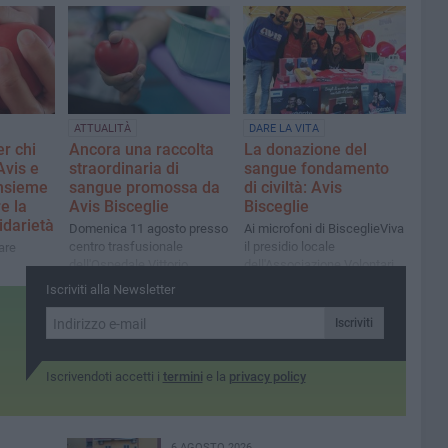
Emanuele II"
Emanuele II"
ATTUALITÀ
DARE LA VITA
er chi
Ancora una raccolta
La donazione del
Avis e
straordinaria di
sangue fondamento
insieme
sangue promossa da
di civiltà: Avis
e la
Avis Bisceglie
Bisceglie
lidarietà
Domenica 11 agosto presso
Ai microfoni di BisceglieViva
centro trasfusionale
il presidio locale
are
dell'Ospedale Vittorio
dell'Associazione Volontari
Emanuele dalle 8 alle 10.30
Italiani del Sangue
'ospedale
Iscriviti alla Newsletter
 alle 13
Iscriviti
Iscrivendoti accetti i
termini
e la
privacy policy
6 AGOSTO 2026