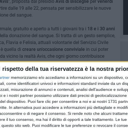
Avis
", proposta dal presidio
Avis di Bisceglie
per
venerdì
rtire dalle 19 alle 22, pensata per sensibilizzare le nuove
ione del sangue.
e, gratuito e aperto a tutti i giovani tra i
18 e i 30 anni
 della donazione del sangue. Si tratta di un gesto semplice,
Flavia e Felisia, attuali volontarie del Servizio Civile
è quella di
creare un'occasione conviviale
in cui poter
da vicino la realtà Avis, che ogni giorno contribuisce
uriamo una grande partecipazione - hanno aggiunto le
l rispetto della tua riservatezza è la nostra prior
momento speciale all'insegna della solidarietà e della
artner
memorizziamo e/o accediamo a informazioni su un dispositivo, c
ali, come identificatori univoci e informazioni standard inviate da un di
zzati, misurazione di annunci e contenuti, analisi dell'audience e svilupp
28 maggio al numero WhatsApp
3460527760
.
i e i nostri partner possiamo utilizzare dati precisi di geolocalizzazione 
del dispositivo. Puoi fare clic per consentire a noi e ai nostri 1731 partn
critte. In alternativa puoi accedere a informazioni più dettagliate e modif
acconsentire o di negare il consenso.
Si rende noto che alcuni trattamen
6 AGOSTO 2026
e il tuo consenso, ma hai il diritto di opporti a tale trattamento. Le tue
 Spazio
Il 20enne biscegliese Domenico
 questo sito web. Puoi modificare le tue preferenze o revocare il conse