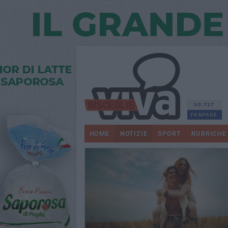
30.727
FANPAGE
HOME
NOTIZIE
SPORT
RUBRICHE