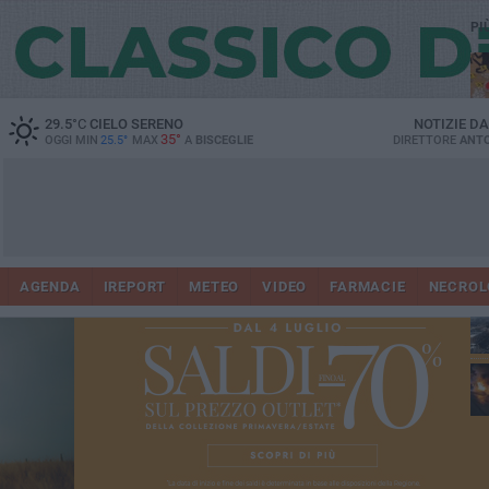
PI
29.5
°C
CIELO SERENO
NOTIZIE D
35°
OGGI MIN
25.5°
MAX
A
BISCEGLIE
DIRETTORE
ANTO
AGENDA
IREPORT
METEO
VIDEO
FARMACIE
NECROL