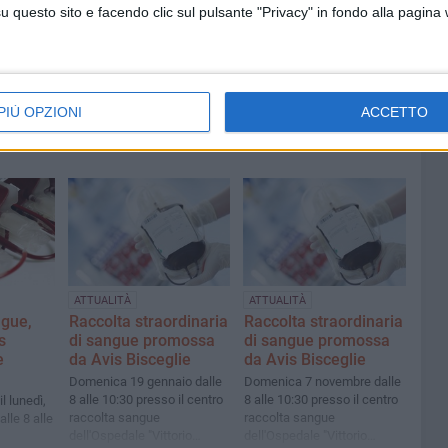
rolli
Caprioli entra nella Polizia di
questo sito e facendo clic sul pulsante "Privacy" in fondo alla pagina
ivate?»
Stato
PIÙ OPZIONI
ACCETTO
ATTUALITÀ
ATTUALITÀ
ngue,
Raccolta straordinaria
Raccolta straordinaria
s
di sangue promossa
di sangue promossa
e
da Avis Bisceglie
da Avis Bisceglie
Domenica 19 gennaio dalle
Domenica 7 novembre dalle
8 alle 10:30 presso il centro
8 alle 10:30 presso il centro
l lunedì,
raccolta sangue
raccolta sangue
lle 8 alle
dell'Ospedale "Vittorio
dell'Ospedale "Vittorio