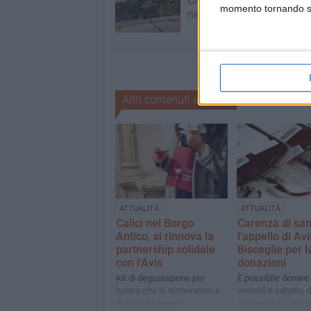
Civico: «Ci sono stati cont
momento tornando su 
nelle aree pubbliche e pr
Altri contenuti a tema
ATTUALITÀ
ATTUALITÀ
Calici nel Borgo
Carenza di sa
Antico, si rinnova la
l'appello di Avi
partnership solidale
Bisceglie per l
con l'Avis
donazioni
Kit di degustazione per
È possibile donare i
coloro che si recheranno a
venerdì e sabato, da
donare il sangue
10 presso il Centro