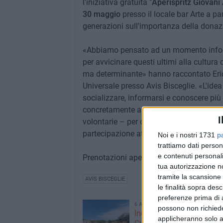
l'iniziativa gratuita "
Aperispritz Giovani 
30 maggio
presso il locale bar Arte a pa
generazioni sull'importanza della donaz
«Abbiamo pensato ad un momento informal
per avvicinare questi ultimi alla cultura
ma determinante» hanno raccontato Erica, 
Universale presso Avis Bisceglie. «L'idea 
socializzare, informarsi e conoscere più 
concretamente a salvare vite». «Ci aug
I
volontarie – per condividere insieme un 
partecipazione attiva».
Noi e i nostri 1731
p
trattiamo dati person
e contenuti personali
Prenotazioni aperte fino a mercoledì 
tua autorizzazione no
tramite la scansione 
AVIS BISCEGLIE
le finalità sopra des
preferenze prima di 
6 AGOSTO 2026
possono non richieder
Incendi boschivi in città,
applicheranno solo a