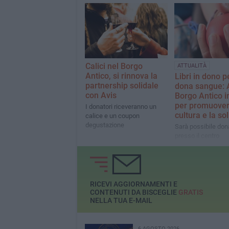
Trasfusionale
Calici nel Borgo
ATTUALITÀ
Antico, si rinnova la
Libri in dono p
partnership solidale
dona sangue: 
con Avis
Borgo Antico 
per promuover
I donatori riceveranno un
cultura e la so
calice e un coupon
degustazione
Sarà possibile don
presso il centro
trasfusionale dell
di Bisceglie dalle 8
RICEVI AGGIORNAMENTI E
CONTENUTI DA BISCEGLIE
GRATIS
NELLA TUA E-MAIL
6 AGOSTO 2026