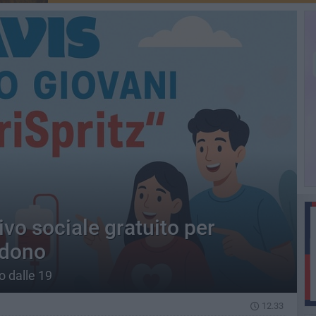
ivo sociale gratuito per
l dono
o dalle 19
12.33