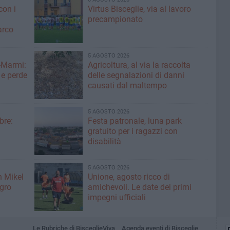
con i
Virtus Bisceglie, via al lavoro
precampionato
arco
5 AGOSTO 2026
-Marmi:
Agricoltura, al via la raccolta
 e perde
delle segnalazioni di danni
causati dal maltempo
5 AGOSTO 2026
bre:
Festa patronale, luna park
gratuito per i ragazzi con
disabilità
5 AGOSTO 2026
n Mikel
Unione, agosto ricco di
igro
amichevoli. Le date dei primi
impegni ufficiali
Le Rubriche di BisceglieViva
Agenda eventi di Bisceglie