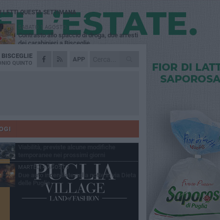
Ù LETTI QUESTA SETTIMANA
SABATO 1 AGOSTO
Contrasto allo spaccio di droga, due arresti
dei carabinieri a Bisceglie
A
BISCEGLIE
VENERDÌ 31 LUGLIO
APP
Torna l'appuntamento con la Pastasciutta
NIO QUINTO
antifascista a Bisceglie
MARTEDÌ 4 AGOSTO
Emergenza caldo, il Comune di Bisceglie
attiva i "rifugi climatici"
MERCOLEDÌ 5 AGOSTO
Dramma alla spiaggia Bi-Marmi: un
anziano ha un malore e perde la vita
OGI
VENERDÌ 31 LUGLIO
Viabilità, previste alcune modifiche
temporanee nei prossimi giorni
MARTEDÌ 4 AGOSTO
Due auto incendiate nella notte in via Dieta
delle Puglie