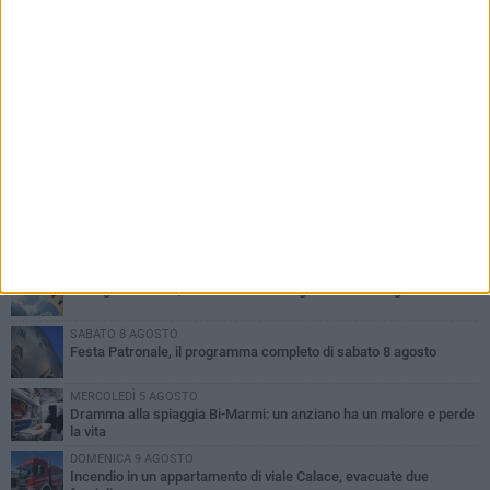
PIÙ LETTI QUESTA SETTIMANA
GIOVEDÌ 6 AGOSTO
Ragazzi biscegliesi diventano virali dopo un'esibizione
improvvisata in aeroporto a Roma-Fiumicino
MARTEDÌ 4 AGOSTO
Emergenza caldo, il Comune di Bisceglie attiva i "rifugi climatici"
SABATO 8 AGOSTO
Festa Patronale, il programma completo di sabato 8 agosto
MERCOLEDÌ 5 AGOSTO
Dramma alla spiaggia Bi-Marmi: un anziano ha un malore e perde
la vita
DOMENICA 9 AGOSTO
Incendio in un appartamento di viale Calace, evacuate due