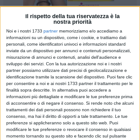
Il rispetto della tua riservatezza è la
nostra priorità
54
Noi e i nostri 1733
partner
memorizziamo e/o accediamo a
informazioni su un dispositivo, come i cookie, e trattiamo dati
personali, come identificatori univoci e informazioni standard
È partita il 1° ottobre 2024 la settima edizione del
inviate da un dispositivo per annunci e contenuti personalizzati,
Censimento Permanente della Popolazione e delle
misurazione di annunci e contenuti, analisi dell'audience e
sviluppo dei servizi.
Con la tua autorizzazione noi e i nostri
Abitazioni, che coinvolgerà 2.530 Comuni in tutta Italia e
partner possiamo utilizzare dati precisi di geolocalizzazione e
circa 1 milione di famiglie. Anche il Comune di Bisceglie è
identificazione tramite la scansione del dispositivo. Puoi fare clic
parte attiva in questo importante processo, attraverso la
per consentire a noi e ai nostri 1733 partner il trattamento per le
"Rilevazione da Lista", che prevede la partecipazione di 1.200
finalità sopra descritte. In alternativa puoi accedere a
famiglie biscegliesi, selezionate a campione dal Registro
informazioni più dettagliate e modificare le tue preferenze prima
Base degli Individui (RBI).
di acconsentire o di negare il consenso.
Si rende noto che alcuni
trattamenti dei dati personali possono non richiedere il tuo
consenso, ma hai il diritto di opporti a tale trattamento. Le tue
Il Censimento permanente si distingue per la combinazione
preferenze si applicheranno solo a questo sito web. Puoi
di rilevazioni campionarie e dati provenienti da fonti
modificare le tue preferenze o revocare il consenso in qualsiasi
amministrative. Questo approccio permette all'Istat di
momento tornando su questo sito e facendo clic sul pulsante