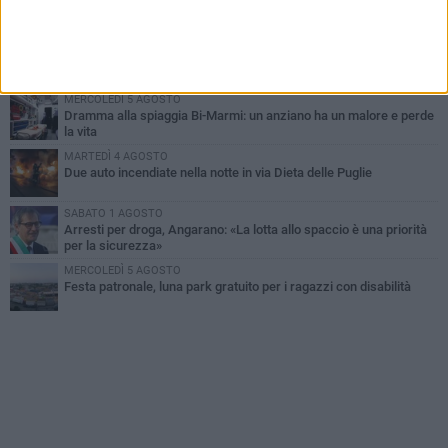
Contrasto allo spaccio di droga, due arresti dei carabinieri a
Bisceglie
MARTEDÌ 4 AGOSTO
Emergenza caldo, il Comune di Bisceglie attiva i "rifugi climatici"
MERCOLEDÌ 5 AGOSTO
Dramma alla spiaggia Bi-Marmi: un anziano ha un malore e perde
la vita
MARTEDÌ 4 AGOSTO
Due auto incendiate nella notte in via Dieta delle Puglie
SABATO 1 AGOSTO
Arresti per droga, Angarano: «La lotta allo spaccio è una priorità
per la sicurezza»
MERCOLEDÌ 5 AGOSTO
Festa patronale, luna park gratuito per i ragazzi con disabilità