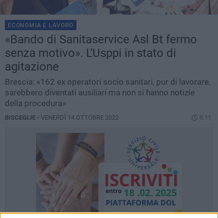
ECONOMIA E LAVORO
«Bando di Sanitaservice Asl Bt fermo
senza motivo». L'Usppi in stato di
agitazione
Brescia: «162 ex operatori socio sanitari, pur di lavorare,
sarebbero diventati ausiliari ma non si hanno notizie
della procedura»
BISCEGLIE -
VENERDÌ 14 OTTOBRE 2022
9.11