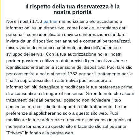
Il rispetto della tua riservatezza è la
nostra priorità
Noi e i nostri 1733
partner
memorizziamo e/o accediamo a
informazioni su un dispositivo, come i cookie, e trattiamo dati
personali, come identificatori univoci e informazioni standard
2
inviate da un dispositivo per annunci e contenuti personalizzati,
misurazione di annunci e contenuti, analisi dell'audience e
sviluppo dei servizi.
Con la tua autorizzazione noi e i nostri
L'Usppi Puglia ha proclamato lo stato di agitazione ai fini di
partner possiamo utilizzare dati precisi di geolocalizzazione e
identificazione tramite la scansione del dispositivo. Puoi fare clic
verificare in tempi rapidissimi lo stato dell'arte dell'avviso
per consentire a noi e ai nostri 1733 partner il trattamento per le
pubblico, pubblicato sul sito Sanitaservice Asl Bt, per 162
finalità sopra descritte. In alternativa puoi accedere a
ausiliari.
informazioni più dettagliate e modificare le tue preferenze prima
di acconsentire o di negare il consenso.
Si rende noto che alcuni
L'organizzazione sindacale guidata dal biscegliese
Nicola
trattamenti dei dati personali possono non richiedere il tuo
Brescia
ha chiesto un icnotnro urgente con la Direzione
consenso, ma hai il diritto di opporti a tale trattamento. Le tue
strategica dell'azienda sanitaria locale, guidata dal Direttore
preferenze si applicheranno solo a questo sito web. Puoi
modificare le tue preferenze o revocare il consenso in qualsiasi
generale
Tiziana Di Matteo
, per chiarire l'evoluzione «di un
momento tornando su questo sito e facendo clic sul pulsante
bando che prevedeva la sottoscrizione di contratti a tempo
"Privacy" in fondo alla pagina web.
determinato e pieno per la durata di 6 mesi. Le domande