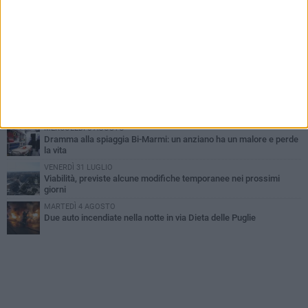
SABATO 1 AGOSTO
Contrasto allo spaccio di droga, due arresti dei carabinieri a
Bisceglie
VENERDÌ 31 LUGLIO
Torna l'appuntamento con la Pastasciutta antifascista a Bisceglie
MARTEDÌ 4 AGOSTO
Emergenza caldo, il Comune di Bisceglie attiva i "rifugi climatici"
MERCOLEDÌ 5 AGOSTO
Dramma alla spiaggia Bi-Marmi: un anziano ha un malore e perde
la vita
VENERDÌ 31 LUGLIO
Viabilità, previste alcune modifiche temporanee nei prossimi
giorni
MARTEDÌ 4 AGOSTO
Due auto incendiate nella notte in via Dieta delle Puglie