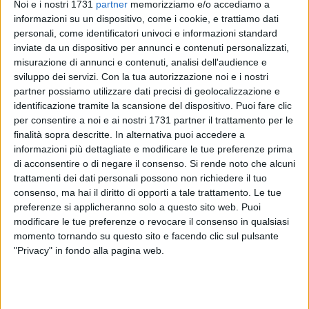
Noi e i nostri 1731
partner
memorizziamo e/o accediamo a
informazioni su un dispositivo, come i cookie, e trattiamo dati
personali, come identificatori univoci e informazioni standard
inviate da un dispositivo per annunci e contenuti personalizzati,
misurazione di annunci e contenuti, analisi dell'audience e
sviluppo dei servizi.
Con la tua autorizzazione noi e i nostri
partner possiamo utilizzare dati precisi di geolocalizzazione e
identificazione tramite la scansione del dispositivo. Puoi fare clic
Un'occasione per riflettere su quanto la storia incida sul
per consentire a noi e ai nostri 1731 partner il trattamento per le
nostro presente e sul modo in cui leggiamo il mondo.
finalità sopra descritte. In alternativa puoi accedere a
Giovedì 23 aprile, alle ore 18:30, la Biblioteca Comunale
informazioni più dettagliate e modificare le tue preferenze prima
"Mons. Pompeo Sarnelli", nella Sala Cosmai, ospiterà un
di acconsentire o di negare il consenso.
Si rende noto che alcuni
incontro con Giuseppe Poli, Professore ordinario di Storia
trattamenti dei dati personali possono non richiedere il tuo
consenso, ma hai il diritto di opporti a tale trattamento. Le tue
Moderna presso l'Università degli Studi di Bari Aldo Moro.
preferenze si applicheranno solo a questo sito web. Puoi
modificare le tue preferenze o revocare il consenso in qualsiasi
L'appuntamento, dal titolo "Conversazione sulla storia:
momento tornando su questo sito e facendo clic sul pulsante
l'incidenza del passato sul presente", si propone come un
"Privacy" in fondo alla pagina web.
momento di confronto aperto e accessibile a tutti:
appassionati, curiosi, studenti e cittadini interessati ad
approfondire temi legati alla storia e alla sua attualità.