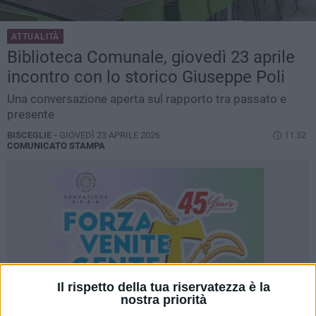
ATTUALITÀ
Biblioteca Comunale, giovedì 23 aprile
incontro con lo storico Giuseppe Poli
Una conversazione aperta sul rapporto tra passato e
presente
BISCEGLIE -
GIOVEDÌ 23 APRILE 2026
11.52
COMUNICATO STAMPA
Il rispetto della tua riservatezza è la
nostra priorità