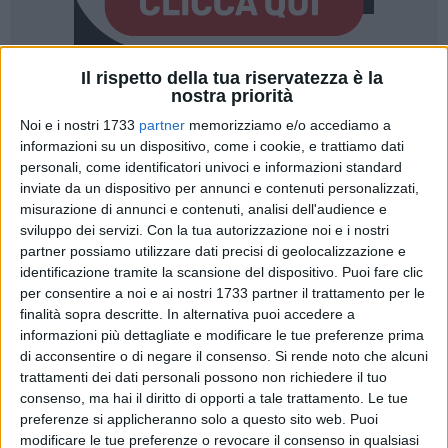
Il rispetto della tua riservatezza è la
nostra priorità
Noi e i nostri 1733
partner
memorizziamo e/o accediamo a
informazioni su un dispositivo, come i cookie, e trattiamo dati
«Considerato il momento di profonda frattura che, a seguito
personali, come identificatori univoci e informazioni standard
inviate da un dispositivo per annunci e contenuti personalizzati,
dei noti eventi traumatici, la nostra città sta vivendo rispetto
misurazione di annunci e contenuti, analisi dell'audience e
a tutta la classe politica e, in particolare alle forze di
sviluppo dei servizi.
Con la tua autorizzazione noi e i nostri
governo, non possiamo esimerci dal chiederci quale reale
partner possiamo utilizzare dati precisi di geolocalizzazione e
necessità politica o amministrativa abbia spinto
identificazione tramite la scansione del dispositivo. Puoi fare clic
l'amministrazione ad accelerare in modo così frenetico le
per consentire a noi e ai nostri 1733 partner il trattamento per le
procedure di nomina del CdA di Bisceglie Approdi. Un
finalità sopra descritte. In alternativa puoi accedere a
tempismo che appare del tutto slegato dai bisogni reali della
informazioni più dettagliate e modificare le tue preferenze prima
di acconsentire o di negare il consenso.
Si rende noto che alcuni
cittadinanza e che sembra avere l'unico effetto di alimentare
trattamenti dei dati personali possono non richiedere il tuo
tensioni e malumori in un tessuto sociale già provato». A
consenso, ma hai il diritto di opporti a tale trattamento. Le tue
dichiararlo, in una nota, è il circolo cittadino di
Sinistra
preferenze si applicheranno solo a questo sito web. Puoi
Italiana
.
modificare le tue preferenze o revocare il consenso in qualsiasi