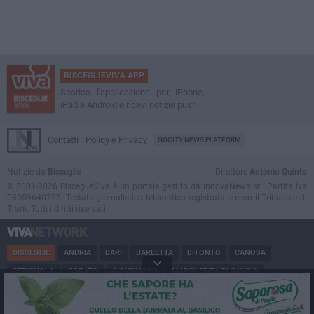
BISCEGLIEVIVA APP
Scarica l'applicazione per iPhone,
iPad e Android e ricevi notizie push
Contatti
Policy e Privacy
GOCITY NEWS PLATFORM
Notizie da
Bisceglie
Direttore
Antonio Quinto
© 2001-2026 BisceglieViva è un portale gestito da InnovaNews srl. Partita iva
08059640725. Testata giornalistica telematica registrata presso il Tribunale di
Trani. Tutti i diritti riservati.
BISCEGLIE
ANDRIA
BARI
BARLETTA
BITONTO
CANOSA
CERIGNOLA
CORATO
GIOVINAZZO
MARGHERITA DI SAVOIA
MINERVINO
MODUGNO
MOLFETTA
PUGLIA
RUVO
SAN FERDINANDO
SPINAZZOLA
TERLIZZI
TRANI
TRINITAPOLI