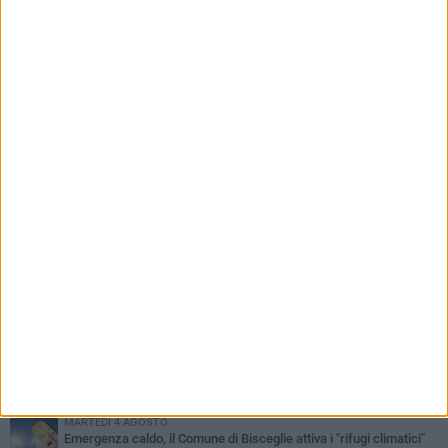
ministra Roccella: «Non dimenticatelo»
PIÙ LETTI QUESTA SETTIMANA
GIOVEDÌ 6 AGOSTO
Ragazzi biscegliesi diventano virali dopo un'esibizione
improvvisata in aeroporto a Roma-Fiumicino
MARTEDÌ 4 AGOSTO
Emergenza caldo, il Comune di Bisceglie attiva i "rifugi climatici"