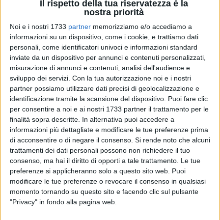
Il rispetto della tua riservatezza è la
nostra priorità
Noi e i nostri 1733
partner
memorizziamo e/o accediamo a
informazioni su un dispositivo, come i cookie, e trattiamo dati
17
personali, come identificatori univoci e informazioni standard
inviate da un dispositivo per annunci e contenuti personalizzati,
misurazione di annunci e contenuti, analisi dell'audience e
sviluppo dei servizi.
Con la tua autorizzazione noi e i nostri
I militari della Tenenza di Bisceglie dell'Arma dei Carabinieri
partner possiamo utilizzare dati precisi di geolocalizzazione e
hanno bloccato, nella notte del 5 maggio scorso, due
identificazione tramite la scansione del dispositivo. Puoi fare clic
individui intenti nel fare ingresso al molo Sant'Antonio del
per consentire a noi e ai nostri 1733 partner il trattamento per le
porto di Bari a bordo di un'imbarcazione con al traino un
finalità sopra descritte. In alternativa puoi accedere a
altro natante che poco prima avevano rubato dal porticciolo
informazioni più dettagliate e modificare le tue preferenze prima
di acconsentire o di negare il consenso.
Si rende noto che alcuni
di Torre a Mare.
trattamenti dei dati personali possono non richiedere il tuo
consenso, ma hai il diritto di opporti a tale trattamento. Le tue
L'operazione condotta dai Carabinieri di Bisceglie scaturisce
preferenze si applicheranno solo a questo sito web. Puoi
a seguito di numerosi furti in danno di motopescherecci e
modificare le tue preferenze o revocare il consenso in qualsiasi
natanti ormeggiati nelle marinerie di vari porti della Bat e
momento tornando su questo sito e facendo clic sul pulsante
dell'Area Metropolitana di Bari. L'attività informativa ha
"Privacy" in fondo alla pagina web.
permeso di acquisire sostanziali elementi sul conto dei due