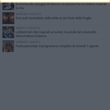
MERCOLEDÌ 5 AGOSTO
Dramma alla spiaggia Bi-Marmi: un anziano ha un malore e perde
la vita
MARTEDÌ 4 AGOSTO
Due auto incendiate nella notte in via Dieta delle Puglie
SABATO 8 AGOSTO
Latitanti del clan Capriati arrestati, le parole del colonnello
Massimiliano Galasso
VENERDÌ 7 AGOSTO
Festa patronale, il programma completo di venerdì 7 agosto