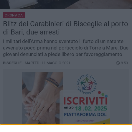
CRONACA
Blitz dei Carabinieri di Bisceglie al porto
di Bari, due arresti
I militari dell'Arma hanno sventato il furto di un natante
avvenuto poco prima nel porticciolo di Torre a Mare. Due
giovani denunciati a piede libero per favoreggiamento
BISCEGLIE -
MARTEDÌ 11 MAGGIO 2021
8.53