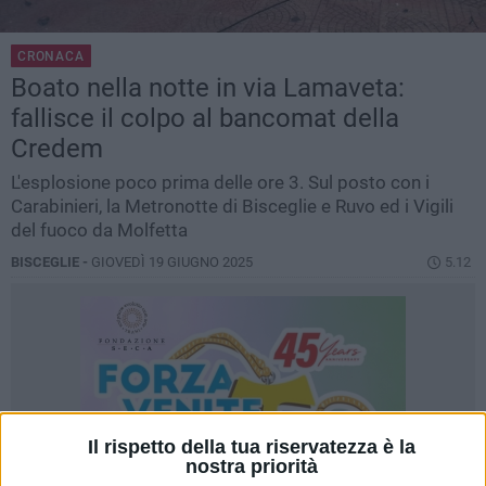
CRONACA
Boato nella notte in via Lamaveta:
fallisce il colpo al bancomat della
Credem
L'esplosione poco prima delle ore 3. Sul posto con i
Carabinieri, la Metronotte di Bisceglie e Ruvo ed i Vigili
del fuoco da Molfetta
BISCEGLIE -
GIOVEDÌ 19 GIUGNO 2025
5.12
Il rispetto della tua riservatezza è la
nostra priorità