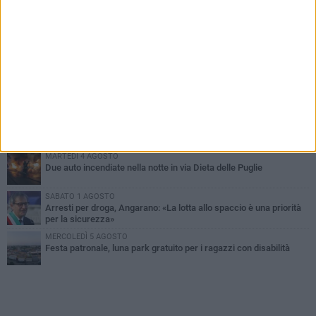
PIÙ LETTI QUESTA SETTIMANA
SABATO 1 AGOSTO
Contrasto allo spaccio di droga, due arresti dei carabinieri a
Bisceglie
MARTEDÌ 4 AGOSTO
Emergenza caldo, il Comune di Bisceglie attiva i "rifugi climatici"
MERCOLEDÌ 5 AGOSTO
Dramma alla spiaggia Bi-Marmi: un anziano ha un malore e perde
la vita
MARTEDÌ 4 AGOSTO
Due auto incendiate nella notte in via Dieta delle Puglie
SABATO 1 AGOSTO
Arresti per droga, Angarano: «La lotta allo spaccio è una priorità
per la sicurezza»
MERCOLEDÌ 5 AGOSTO
Festa patronale, luna park gratuito per i ragazzi con disabilità