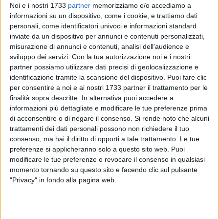
Noi e i nostri 1733
partner
memorizziamo e/o accediamo a
informazioni su un dispositivo, come i cookie, e trattiamo dati
personali, come identificatori univoci e informazioni standard
inviate da un dispositivo per annunci e contenuti personalizzati,
misurazione di annunci e contenuti, analisi dell'audience e
sviluppo dei servizi.
Con la tua autorizzazione noi e i nostri
192
partner possiamo utilizzare dati precisi di geolocalizzazione e
identificazione tramite la scansione del dispositivo. Puoi fare clic
per consentire a noi e ai nostri 1733 partner il trattamento per le
Una potente esplosione ha fatto letteralmente sobbalzare
finalità sopra descritte. In alternativa puoi accedere a
dai propri letti i residenti della zona Sant'Andrea. Ignoti
informazioni più dettagliate e modificare le tue preferenze prima
di acconsentire o di negare il consenso.
Si rende noto che alcuni
malviventi hanno tentato, poco prima delle ore 3 di questa
trattamenti dei dati personali possono non richiedere il tuo
notte, giovedì 19 giugno, di portare via il contante depositato
consenso, ma hai il diritto di opporti a tale trattamento. Le tue
nel bancomat della filiale Credem di via Lamaveta, a
preferenze si applicheranno solo a questo sito web. Puoi
Bisceglie.
modificare le tue preferenze o revocare il consenso in qualsiasi
momento tornando su questo sito e facendo clic sul pulsante
Dalle prime notizie, sarebbero state due le c.d. "marmotte",
"Privacy" in fondo alla pagina web.
inserite dai rapinatori all'interno dello sportello ATM. La
deflagrazione ha mandato distrutto il cruscotto del
bancomat ma non avrebbe lesionato il vano in cui è