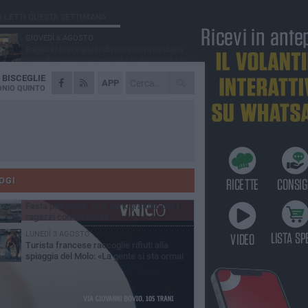
Ù LETTI QUESTA SETTIMANA
GIOVEDÌ 6 AGOSTO
Ragazzi biscegliesi diventano virali dopo
un'esibizione improvvisata in aeroporto a
ma-Fiumicino
A
BISCEGLIE
MARTEDÌ 4 AGOSTO
APP
Emergenza caldo, il Comune di Bisceglie
NIO QUINTO
attiva i "rifugi climatici"
MERCOLEDÌ 5 AGOSTO
Dramma alla spiaggia Bi-Marmi: un
anziano ha un malore e perde la vita
MARTEDÌ 4 AGOSTO
Due auto incendiate nella notte in via Dieta
delle Puglie
OGI
MERCOLEDÌ 5 AGOSTO
Festa patronale, luna park gratuito per i
ragazzi con disabilità
LUNEDÌ 3 AGOSTO
Turista francese raccoglie rifiuti alla
spiaggia del Molo: «La gente si sta ormai
ituando»