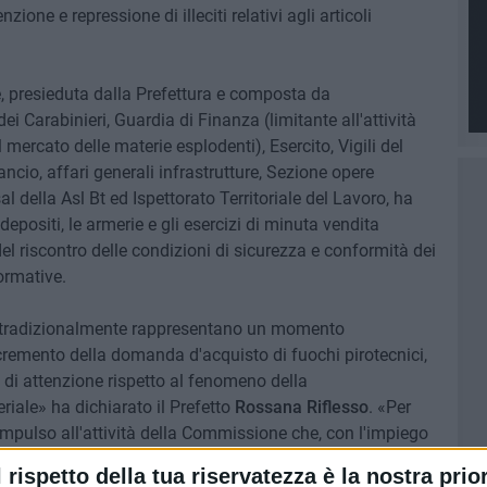
ione e repressione di illeciti relativi agli articoli
ne, presieduta dalla Prefettura e composta da
ei Carabinieri, Guardia di Finanza (limitante all'attività
 mercato delle materie esplodenti), Esercito, Vigili del
cio, affari generali infrastrutture, Sezione opere
al della Asl Bt ed Ispettorato Territoriale del Lavoro, ha
 depositi, le armerie e gli esercizi di minuta vendita
i del riscontro delle condizioni di sicurezza e conformità dei
ormative.
che tradizionalmente rappresentano un momento
cremento della domanda d'acquisto di fuochi pirotecnici,
lo di attenzione rispetto al fenomeno della
riale» ha dichiarato il Prefetto
Rossana Riflesso
. «Per
mpulso all'attività della Commissione che, con l'impiego
sati, ha verificato la situazione dei depositi presenti in
l rispetto della tua riservatezza è la nostra prior
temperare il necessario livello di sicurezza con le legittime