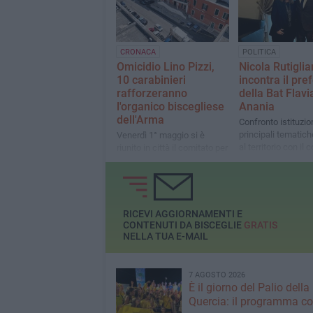
"cartiera"
CRONACA
POLITICA
Omicidio Lino Pizzi,
Nicola Rutigli
10 carabinieri
incontra il pre
rafforzeranno
della Bat Flavi
l'organico biscegliese
Anania
dell'Arma
Confronto istituzio
principali tematich
Venerdì 1° maggio si è
al territorio con il 
riunito in città il comitato per
regionale biscegli
l'ordine e la sicurezza. Il
prefetto Anania: «Attenzione
massima»
RICEVI AGGIORNAMENTI E
CONTENUTI DA BISCEGLIE
GRATIS
NELLA TUA E-MAIL
7 AGOSTO 2026
È il giorno del Palio della
Quercia: il programma c