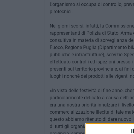
L'organismo si occupa di controllo, prevenz
pirotecnici.
Nei giorni scorsi, infatti, la Commissio
rappresentanti di Polizia di Stato, Arma d
consultiva in materia di sorveglianza del
Fuoco, Regione Puglia (Dipartimento bilan
pubbliche e infrastrutture), servizio Spes
effettuato controlli ed ispezioni presso i
presenti sul territorio provinciale, ai fin
luoghi nonché dei prodotti alle vigenti n
«In vista delle festività di fine anno, 
particolarmente delicato a causa dell'in
era una nostra priorità innalzare il livel
commercializzazione illecita di tale mate
questo abbiamo ritenuto di dare nuovo i
di tutti gli organismi direttamente interes
I
provincia, sempre nell'ottica di voler con