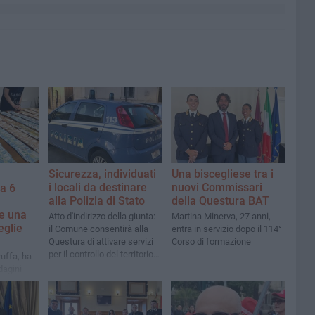
Sicurezza, individuati
Una biscegliese tra i
i locali da destinare
nuovi Commissari
da 6
alla Polizia di Stato
della Questura BAT
e una
Atto d'indirizzo della giunta:
Martina Minerva, 27 anni,
eglie
il Comune consentirà alla
entra in servizio dopo il 114°
Questura di attivare servizi
Corso di formazione
per il controllo del territorio e
ruffa, ha
di ricezione denunce nel
dagini
periodo estivo
nanza, che
ocietà