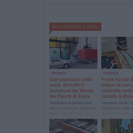
Altri contenuti a tema
CRONACA
CRONACA
Due esplosioni nella
Frode fiscale 
notte, distrutto il
milioni di euro,
bancomat del Monte
coinvolta anch
dei Paschi di Siena
società di Bisc
Il tentativo di portare via il
L'impresa, tra le 13
denaro contenuto dall'Atm è
beneficiarie della t
fallito. Ingenti i danni. Sul
fatto scattare le in
posto carabinieri e vigili del
della guardia di fi
fuoco
ha individuato la
costituzione di 5 s