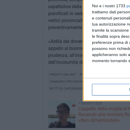
Noi e i nostri 1733
p
aspettative della popolazione e del compa
trattiamo dati person
pianificati in sede di Comitato Provincia
e contenuti personali
vertici provinciali delle Forze di Polizia,
tua autorizzazione no
preventivamente per evitare un uso irreg
tramite la scansione 
le finalità sopra des
«Aldilà dei doverosi controlli messi in
preferenze prima di 
appello al buonsenso da parte della cit
possono non richieder
applicheranno solo a
prudenza, all'insegna del divertimento ma
momento tornando su 
dell'incolumità di tutti» ha concluso il Pr
PREFETTURA BAT
PREFETTO BAT
CAPODANNO
COMANDO PROVINCIALE GUARDIA DI FINANZA
COMA
BOTTI DI CAPODANNO
7 AGOSTO 2026
L'appello della moglie di
Racanati alla ministra Ro
«Non dimenticatelo»