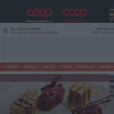
PI
Ro
26
°C
CIELO SERENO
NOTIZIE D
34°
OGGI MIN
25.5°
MAX
A
BISCEGLIE
DIRETTORE
ANTO
AGENDA
IREPORT
METEO
VIDEO
FARMACIE
NECROL
ab