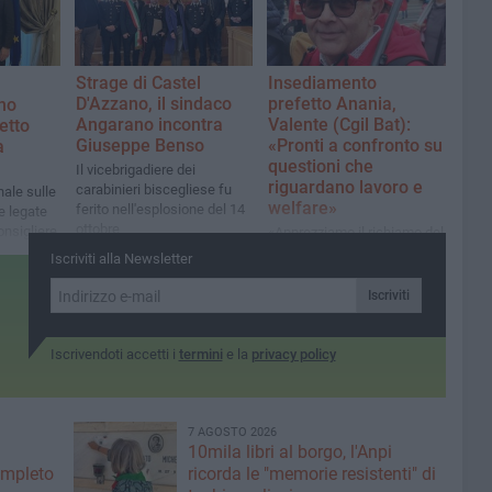
Strage di Castel
Insediamento
D'Azzano, il sindaco
prefetto Anania,
ano
Angarano incontra
Valente (Cgil Bat):
fetto
Giuseppe Benso
«Pronti a confronto su
a
questioni che
Il vicebrigadiere dei
riguardano lavoro e
carabinieri biscegliese fu
nale sulle
welfare»
ferito nell'esplosione del 14
e legate
ottobre
consigliere
«Apprezziamo il richiamo del
ese
prefetto all’azione antimafia
Iscriviti alla Newsletter
come sistema di
prevenzione e tutela
Iscriviti
dell'economia legale»
Iscrivendoti accetti i
termini
e la
privacy policy
7 AGOSTO 2026
10mila libri al borgo, l'Anpi
ompleto
ricorda le "memorie resistenti" di