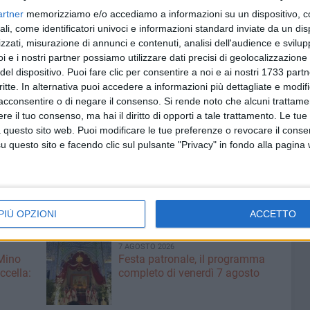
artner
memorizziamo e/o accediamo a informazioni su un dispositivo, c
rto economico interessato. I controlli effettuati,
ali, come identificatori univoci e informazioni standard inviate da un di
le per l'Ordine e la Sicurezza Pubblica unitamente ai
zzati, misurazione di annunci e contenuti, analisi dell'audience e svilupp
 hanno consentito in alcuni casi di intervenire
i e i nostri partner possiamo utilizzare dati precisi di geolocalizzazione 
olare di materiale pirotecnico» ha aggiunto.
del dispositivo. Puoi fare clic per consentire a noi e ai nostri 1733 partn
critte. In alternativa puoi accedere a informazioni più dettagliate e modif
 campo in questi giorni è comunque fondamentale fare
acconsentire o di negare il consenso.
Si rende noto che alcuni trattamen
tadinanza, affinché si possa trascorrere un Capodanno di
e il tuo consenso, ma hai il diritto di opporti a tale trattamento. Le tue
 questo sito web. Puoi modificare le tue preferenze o revocare il conse
 anche del rigoroso rispetto delle regole a tutela
questo sito e facendo clic sul pulsante "Privacy" in fondo alla pagina
efetto.
QUESTURA BAT
COMANDO PROVINCIALE CARABINIERI
NDO PROVINCIALE VIGILI DEL FUOCO
ROSSANA RIFLESSO
PIÙ OPZIONI
ACCETTO
7 AGOSTO 2026
 Mino
Festa patronale, il programma
ccella:
completo di venerdì 7 agosto