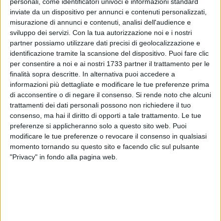
personali, come identificatori univoci e informazioni standard
inviate da un dispositivo per annunci e contenuti personalizzati,
misurazione di annunci e contenuti, analisi dell'audience e
sviluppo dei servizi.
Con la tua autorizzazione noi e i nostri
partner possiamo utilizzare dati precisi di geolocalizzazione e
identificazione tramite la scansione del dispositivo. Puoi fare clic
per consentire a noi e ai nostri 1733 partner il trattamento per le
22
finalità sopra descritte. In alternativa puoi accedere a
informazioni più dettagliate e modificare le tue preferenze prima
di acconsentire o di negare il consenso.
Si rende noto che alcuni
Svolgeranno delle prestazioni lavorative regolarmente
trattamenti dei dati personali possono non richiedere il tuo
retribuite, al termine di un percorso formativo sul
consenso, ma hai il diritto di opporti a tale trattamento. Le tue
preferenze si applicheranno solo a questo sito web. Puoi
confezionamento e sulla promozione di uno dei prodotti
modificare le tue preferenze o revocare il consenso in qualsiasi
tipici dell'autunno:
l'uva
. Sarà questo l'importante compito
momento tornando su questo sito e facendo clic sul pulsante
che un gruppo di
ragazzi
svolgerà per il secondo
"Privacy" in fondo alla pagina web.
appuntamento di
"Buono e Solidale"
, il progetto dedicato
all'inclusione di lavoratori con neuro-diversità promosso da
Despar Centro-Sud
in collaborazione con la
Cooperativa
WorkAut (lavoro e autismo)
.