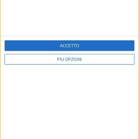
ACCETTO
PIÙ OPZIONI
Iscriviti alla Newsletter
Iscriviti
Iscrivendoti accetti i
termini
e la
privacy policy