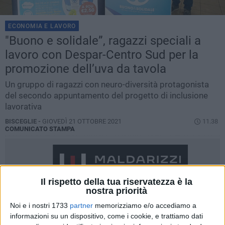
ECONOMIA E LAVORO
"Buono e solidale”, ragazzi speciali a
lavoro con Despar-Centro Sud per la
promozione dell’uva da tavola
Un gruppo di ragazzi con neuro-diversità protagonista
del secondo appuntamento del progetto di inclusione
lavorativa
BISCEGLIE -
GIOVEDÌ 21 OTTOBRE 2021
11.38
COMUNICATO STAMPA
Il rispetto della tua riservatezza è la
nostra priorità
Noi e i nostri 1733
partner
memorizziamo e/o accediamo a
informazioni su un dispositivo, come i cookie, e trattiamo dati