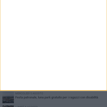
PIÙ LETTI QUESTA SETTIMANA
GIOVEDÌ 6 AGOSTO
Ragazzi biscegliesi diventano virali dopo un'esibizione
improvvisata in aeroporto a Roma-Fiumicino
MARTEDÌ 4 AGOSTO
Emergenza caldo, il Comune di Bisceglie attiva i "rifugi climatici"
MERCOLEDÌ 5 AGOSTO
Dramma alla spiaggia Bi-Marmi: un anziano ha un malore e perde
la vita
MARTEDÌ 4 AGOSTO
Due auto incendiate nella notte in via Dieta delle Puglie
MERCOLEDÌ 5 AGOSTO
Festa patronale, luna park gratuito per i ragazzi con disabilità