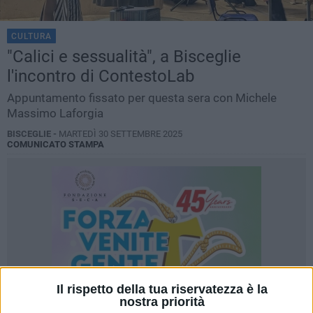
CULTURA
"Calici e sessualità", a Bisceglie
l'incontro di ContestoLab
Appuntamento fissato per questa sera con Michele
Massimo Laforgia
BISCEGLIE -
MARTEDÌ 30 SETTEMBRE 2025
COMUNICATO STAMPA
Il rispetto della tua riservatezza è la
nostra priorità