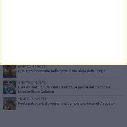
PIÙ LETTI QUESTA SETTIMANA
GIOVEDÌ 6 AGOSTO
Ragazzi biscegliesi diventano virali dopo un'esibizione
improvvisata in aeroporto a Roma-Fiumicino
MARTEDÌ 4 AGOSTO
Emergenza caldo, il Comune di Bisceglie attiva i "rifugi climatici"
MERCOLEDÌ 5 AGOSTO
Dramma alla spiaggia Bi-Marmi: un anziano ha un malore e perde
la vita
MARTEDÌ 4 AGOSTO
Due auto incendiate nella notte in via Dieta delle Puglie
SABATO 8 AGOSTO
Latitanti del clan Capriati arrestati, le parole del colonnello
Massimiliano Galasso
VENERDÌ 7 AGOSTO
Festa patronale, il programma completo di venerdì 7 agosto