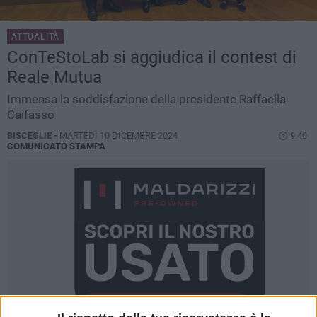
ATTUALITÀ
ConTeStoLab si aggiudica il contest di
Reale Mutua
Immensa la soddisfazione della presidente Raffaella
Caifasso
BISCEGLIE -
MARTEDÌ 10 DICEMBRE 2024
9.40
COMUNICATO STAMPA