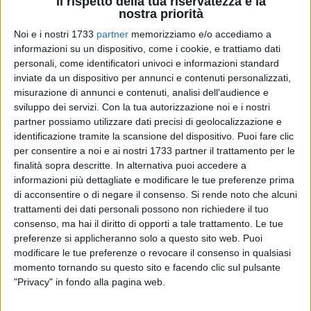
Il rispetto della tua riservatezza è la
nostra priorità
Noi e i nostri 1733
partner
memorizziamo e/o accediamo a
informazioni su un dispositivo, come i cookie, e trattiamo dati
1
personali, come identificatori univoci e informazioni standard
inviate da un dispositivo per annunci e contenuti personalizzati,
misurazione di annunci e contenuti, analisi dell'audience e
sviluppo dei servizi.
Con la tua autorizzazione noi e i nostri
Dopo una serrata battaglia a suon di voti, con 26.734
partner possiamo utilizzare dati precisi di geolocalizzazione e
preferenze l'associazione ConTeStoLab di Trani, Bisceglie,
identificazione tramite la scansione del dispositivo. Puoi fare clic
Ruvo si è aggiudicata un posto nella rosa dei primi dieci
per consentire a noi e ai nostri 1733 partner il trattamento per le
progetti vincitori del contest della fondazione Reale Mutua
finalità sopra descritte. In alternativa puoi accedere a
"Together 4 a better world". La premiazione è avvenuta a
informazioni più dettagliate e modificare le tue preferenze prima
Torino dove la presidente Raffaella Caifasso ha potuto
di acconsentire o di negare il consenso.
Si rende noto che alcuni
trattamenti dei dati personali possono non richiedere il tuo
ritirare il riconoscimento decretato dalla community del web,
consenso, ma hai il diritto di opporti a tale trattamento. Le tue
un contributo di 10 mila euro che servirà per portare avanti
preferenze si applicheranno solo a questo sito web. Puoi
su Trani il progetto di danza denominato "Coreografie dal
modificare le tue preferenze o revocare il consenso in qualsiasi
cuore" e che ha permesso alla stessa associazione di
momento tornando su questo sito e facendo clic sul pulsante
vincere.
"Privacy" in fondo alla pagina web.