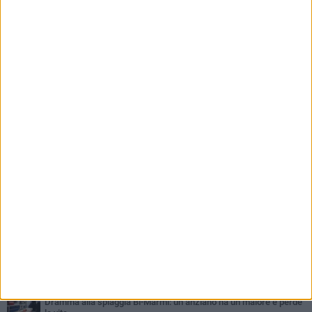
PIÙ LETTI QUESTA SETTIMANA
GIOVEDÌ 6 AGOSTO
Ragazzi biscegliesi diventano virali dopo un'esibizione
improvvisata in aeroporto a Roma-Fiumicino
MARTEDÌ 4 AGOSTO
Emergenza caldo, il Comune di Bisceglie attiva i "rifugi climatici"
MERCOLEDÌ 5 AGOSTO
Dramma alla spiaggia Bi-Marmi: un anziano ha un malore e perde