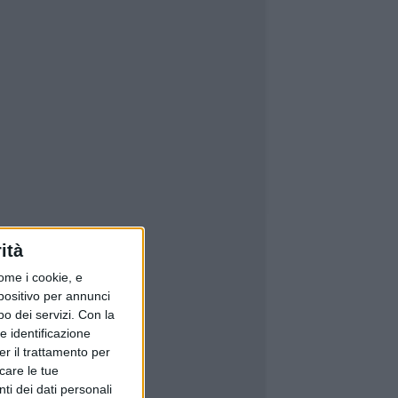
ità
ome i cookie, e
spositivo per annunci
o dei servizi.
Con la
e identificazione
er il trattamento per
icare le tue
ti dei dati personali