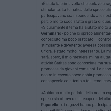
«È stata la prima volta che parlavo a rag
stimolante. La tematica dello spreco ali
partecipavano sia rispondendo alle nost
perciò molto soddisfatta e grata di qu
«Sicuramente il tema ha aiutato molto ad
Germinario
- poiché lo spreco alimentare 
conosciuto ma poco praticato. Il confron
stimolante e divertente: avere la possibi
un'ora, è stato molto interessante. La m
sarà, spero, il mio mestiere, mi ha aiuta
attività Caritas sono conosciute ma su
promosse da giovani come noi. La rispost
nostro intervento spero abbia promosso 
consapevole ed attento a tali tematiche»
«Abbiamo molto parlato della nostra esp
spreco sia attraverso il recupero del cib
Paparella
- e i ragazzi hanno partecipa
disponibilità a condividere merendine, 