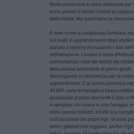
Molte parrocchie si sono attrezzate per 
anno, presso il centro Caritas ai cappucc
delle medie. Ma quest'anno la situazione
È noto come la condizione familiare, so
sui livelli di apprendimento degli stude
portato a termine incrociando i dati dell'
dell'Istruzione. L'analisi è stata effettuata
confrontando i dati dei redditi dei cittadin
della scuola secondaria di primo grado. 
Mezzogiorno si caratterizza per la coesi
apprendimenti. E la nostra provincia non 
43,68% sono le famiglie a basso reddito 
posizionati ai primi due livelli (i dati s
è semplice: chi nasce in una famiglia s
resta spesso indietro. Infatti una famigli
sull'istruzione dei propri figli. Vi sono p
dove i genitori non leggono, anche i figli
lettori, leggono. Quando nessuno dei gen