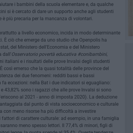
aiutare i bambini della scuola elementare e, da qualche
ini si è cercato di dare un supporto anche agli studenti
 è più precaria per la mancanza di volontari.
prattutto a livello economico, incida in modo determinante
nti. È ciò che emerge da uno studio che Openpolis ha
Istat, del Ministero dell'Economia e del Ministero
 dall'
Osservatorio povertà educativa #conibambini
,
i italiani e i risultati delle prove Invalsi degli studenti
È così emerso che la quasi totalità delle province del
stenza dei due fenomeni: redditi bassi e bassi
fa eccezioni: nella Bat i due indicatori si eguagliano:
e 43,82% sono i ragazzi che alle prove Invalsi si sono
i riferiscono al 2021 - anno di imposta 2020). La deduzione
vantaggiata dal punto di vista socioeconomico e culturale
a con meno risorse ha più difficoltà a investire
oi fattori di carattere culturale: ad esempio, in una famiglia
 saranno meno spesso lettori. Il 77,4% di minori, figli di
itori legge, la quota scende al 35,4%. Queste tendenze