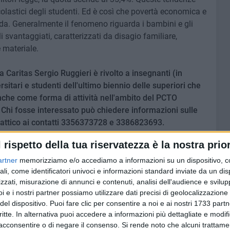
colastici degli studenti. Ed è così che povertà economica e
da. Generalmente il fenomeno riguarda i bambini e gli
i svantaggiati, caratterizzati da disagio familiare,
 materiale.
la Caritas Sergio Ruggieri
è rivolto a insegnanti (in
rsitari e studenti dell'ultimo biennio delle superiori che
nche come forma di attività nell'ambito del PCTO
 Chi fosse interessato può chiedere informazioni sulle
dattico ai contatti 3356373728 e 3386823693.
l rispetto della tua riservatezza è la nostra prior
uarda i ragazzi del Servizio civile che diventano "educatori
 in discipline diverse, disponibili, volenterosi e solidali. È
artner
memorizziamo e/o accediamo a informazioni su un dispositivo, c
ionati per svolgere il Servizio Civile presso la struttura dei
ali, come identificatori univoci e informazioni standard inviate da un di
zzati, misurazione di annunci e contenuti, analisi dell'audience e svilupp
tina Di Nardo, Miriana Germinario, Gianluca L'Erario e
i e i nostri partner possiamo utilizzare dati precisi di geolocalizzazione 
sceglie. In una nota si legge: «A distanza di sei mesi circa,
del dispositivo. Puoi fare clic per consentire a noi e ai nostri 1733 partn
tata "quasi" insostituibile, soprattutto per quelle attività
critte. In alternativa puoi accedere a informazioni più dettagliate e modif
nformatiche. Ma non si sottraggono mai alle richieste di
acconsentire o di negare il consenso.
Si rende noto che alcuni trattamen