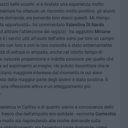
azzi nelle scuole: si è rivelata una esperienza molto
mentare ha ottenuto un riscontro molto positivo: gli alunni
re domande, sia ponendo loro stessi quesiti. Mi ritengo
esta opportunità», ha commentato
Valentina Di Nardo
.
 attirare l'attenzione dei ragazzi - ha aggiunto
Miriana
e i servizi utili all'aiuto dell'altro sono per loro un campo
to con loro e con la loro curiosità è stato estremamente
lità di entrare in empatia, anche nel ridotto tempo di
ia naturale propensione e indotta passione per quello che
ta ad esprimermi al meglio. Ho potuto riscontrare che le
scitano maggiore interesse dal momento in cui sono
a della maggior parte degli alunni è stata positiva. Il
una riflessione attiva e un atteggiamento più
.
erienza in Caritas e di quanto siamo a conoscenza dello
o fresco che dell'emporio eco-solidale - racconta
Gemechis
to molto sia rispondendo alle nostre domande sulla
sia abbigliamento, sia facendoci tante domande, come