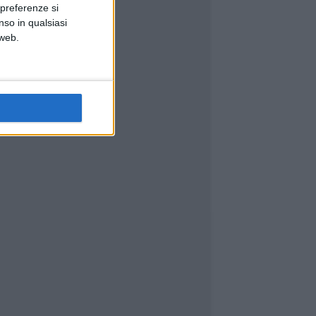
 preferenze si
nso in qualsiasi
 web.