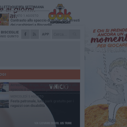
Ù LETTI QUESTA SETTIMANA
SABATO 1 AGOSTO
Contrasto allo spaccio di droga, due arresti
dei carabinieri a Bisceglie
A
BISCEGLIE
MARTEDÌ 4 AGOSTO
APP
Emergenza caldo, il Comune di Bisceglie
NIO QUINTO
attiva i "rifugi climatici"
MERCOLEDÌ 5 AGOSTO
Dramma alla spiaggia Bi-Marmi: un
anziano ha un malore e perde la vita
MARTEDÌ 4 AGOSTO
Due auto incendiate nella notte in via Dieta
delle Puglie
OGI
SABATO 1 AGOSTO
Arresti per droga, Angarano: «La lotta allo
spaccio è una priorità per la sicurezza»
MERCOLEDÌ 5 AGOSTO
Festa patronale, luna park gratuito per i
ragazzi con disabilità