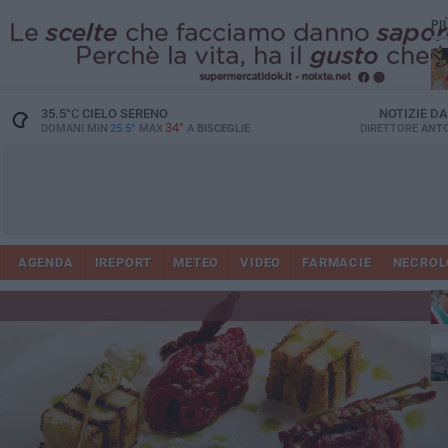
PI
35.5
°C
CIELO SERENO
NOTIZIE D
34°
DOMANI MIN
25.5°
MAX
A
BISCEGLIE
DIRETTORE
ANTO
AGENDA
IREPORT
METEO
VIDEO
FARMACIE
NECROL