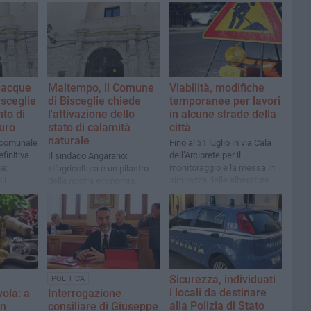
 acque
Maltempo, il Comune
Viabilità, modifiche
isceglie
di Bisceglie chiede
temporanee per lavori
to di
l'attivazione dello
in alcune strade della
euro
stato di calamità
città
naturale
 comunale
Fino al 31 luglio in via Cala
finitiva
dell’Arciprete per il
Il sindaco Angarano:
a:
monitoraggio e la messa in
«L'agricoltura è un pilastro
li
sicurezza delle alberature.
della nostra economia.
care le
Dal 27 luglio lavori di scavo
Siamo al fianco dei nostri
in via Strada del Carro e via
agricoltori»
Luigi Di Molfetta
Sicurezza, individuati
POLITICA
i locali da destinare
vola: a
Interrogazione
alla Polizia di Stato
in
consiliare di Giuseppe