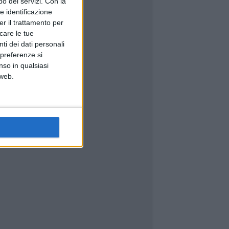
o dei servizi.
Con la
e identificazione
er il trattamento per
icare le tue
ti dei dati personali
 preferenze si
nso in qualsiasi
 web.