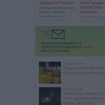
spiaggia del Cagnolo
festa" celebra 
prodotti della
Informazioni, dimostrazioni
tradizione
pratiche e attività di
sensibilizzazione in
Il 22 luglio un viagg
occasione della giornata
sapori, mestieri e 
mondiale della prevenzione
locali con laborator
dell'annegamento
cooking show e
degustazioni
RICEVI AGGIORNAMENTI E
CONTENUTI DA BISCEGLIE
GRATIS
NELLA TUA E-MAIL
7 AGOSTO 2026
È il giorno del Palio della
Quercia: il programma c
7 AGOSTO 2026
Cinema Fuori Museo, a Tr
nuovi appuntamenti tra i
classici del cinema