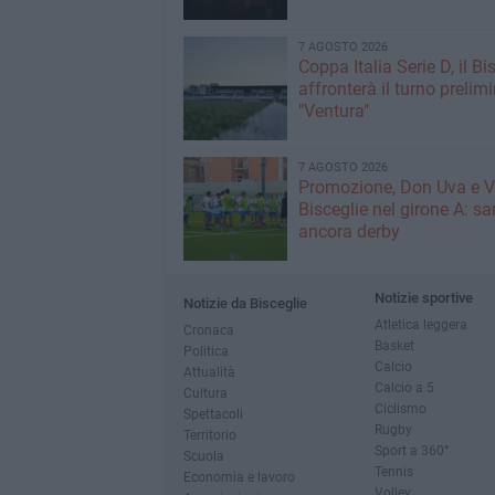
7 AGOSTO 2026
Coppa Italia Serie D, il Bi
affronterà il turno prelimi
"Ventura"
7 AGOSTO 2026
Promozione, Don Uva e V
Bisceglie nel girone A: sa
ancora derby
Notizie sportive
Notizie da Bisceglie
Atletica leggera
Cronaca
Basket
Politica
Calcio
Attualità
Calcio a 5
Cultura
Ciclismo
Spettacoli
Rugby
Territorio
Sport a 360°
Scuola
Tennis
Economia e lavoro
Volley