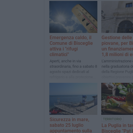
Emergenza caldo, il
Gestione delle
Comune di Bisceglie
piovane, per B
attiva i "rifugi
un finanziamen
climatici"
1,8 milioni di 
Aperti, anche in via
L'amministrazione
straordinaria, fino a sabato 8
nella graduatoria de
agosto spazi dedicati al
della Regione Pugli
refrigerio e alla protezione
obiettivi prevenire g
dalle alte temperature
allagamenti e stoc
acque meteoriche
Sicurezza in mare,
TERRITORIO
sabato 25 luglio
La Puglia in ta
appuntamento sulla
Bisceglie "Pat 