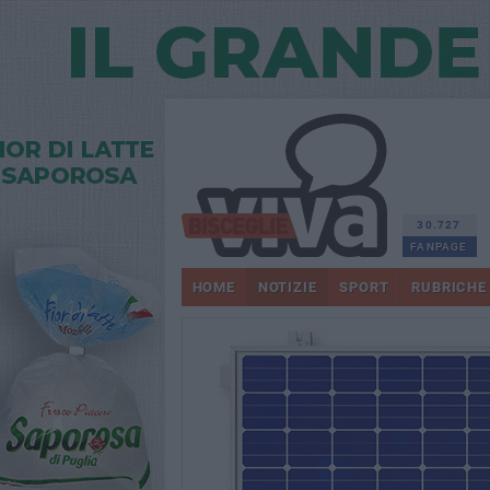
30.727
FANPAGE
HOME
NOTIZIE
SPORT
RUBRICHE