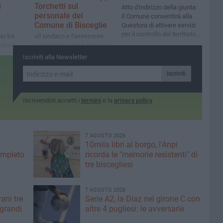
i
Torchetti sul
Atto d'indirizzo della giunta:
personale del
il Comune consentirà alla
Comune di Bisceglie
Questura di attivare servizi
per il controllo del territorio e
io tra
«Il sindaco e l'assessore
di ricezione denunce nel
saperi
competente non hanno mai
periodo estivo
i,
risposto. Ora servono
Iscriviti alla Newsletter
numeri chiari su
pensionamenti, assunzioni
Iscriviti
e uffici in sofferenza»
Iscrivendoti accetti i
termini
e la
privacy policy
7 AGOSTO 2026
10mila libri al borgo, l'Anpi
ompleto
ricorda le "memorie resistenti" di
tre biscegliesi
7 AGOSTO 2026
ani tre
Serie A2, la Diaz nel girone C con
 grandi
altre 4 pugliesi: le avversarie