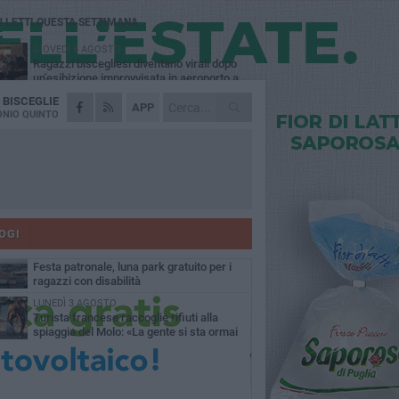
Ù LETTI QUESTA SETTIMANA
GIOVEDÌ 6 AGOSTO
Ragazzi biscegliesi diventano virali dopo
un'esibizione improvvisata in aeroporto a
ma-Fiumicino
A
BISCEGLIE
MARTEDÌ 4 AGOSTO
APP
Emergenza caldo, il Comune di Bisceglie
NIO QUINTO
attiva i "rifugi climatici"
MERCOLEDÌ 5 AGOSTO
Dramma alla spiaggia Bi-Marmi: un
anziano ha un malore e perde la vita
MARTEDÌ 4 AGOSTO
Due auto incendiate nella notte in via Dieta
delle Puglie
OGI
MERCOLEDÌ 5 AGOSTO
Festa patronale, luna park gratuito per i
ragazzi con disabilità
LUNEDÌ 3 AGOSTO
Turista francese raccoglie rifiuti alla
spiaggia del Molo: «La gente si sta ormai
ituando»