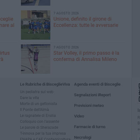
7 AGOSTO 2026
sceglie
Unione, definito il girone di
nare al
Eccellenza: tutte le avversarie
7 AGOSTO 2026
irtus
Star Volley, il primo passo è la
rà
conferma di Annalisa Mileno
Le Rubriche di BisceglieViva
Agenda eventi di Bisceglie
Un pediatra sul web
Segnalazioni iReport
Dare la vita
Morte di un gettonista
Previsioni meteo
Il Ponte dell'Almà
I
Le ragnatele di Ersilia
Video
R
Colloquio con l'assente
B
Farmacie di turno
Le parole di Sherazade
a
T-innova per la tua impresa
Necrologi
ENAPA e CAF Confagricoltura