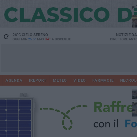
PI
Ro
26
°C
CIELO SERENO
NOTIZIE D
34°
OGGI MIN
25.5°
MAX
A
BISCEGLIE
DIRETTORE
ANTO
AGENDA
IREPORT
METEO
VIDEO
FARMACIE
NECROL
ab