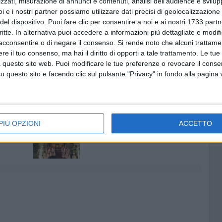
zzati, misurazione di annunci e contenuti, analisi dell'audience e svilupp
i e i nostri partner possiamo utilizzare dati precisi di geolocalizzazione 
del dispositivo. Puoi fare clic per consentire a noi e ai nostri 1733 partn
ità di prenotare l'appuntamento per il rilascio della carta
critte. In alternativa puoi accedere a informazioni più dettagliate e modif
 dedicato del ministero dell'interno. Per il rilascio della
acconsentire o di negare il consenso.
Si rende noto che alcuni trattamen
 carta d'identità cartacea, una fotografia recente, il
e il tuo consenso, ma hai il diritto di opporti a tale trattamento. Le tue
l pagamento può essere effettuato esclusivamente tramite
 questo sito web. Puoi modificare le tue preferenze o revocare il conse
questo sito e facendo clic sul pulsante "Privacy" in fondo alla pagina
7 AGOSTO 2026
PIÙ OPZIONI
ACCETTO
 Mino
Festa patronale, il programma
ccella:
completo di venerdì 7 agosto