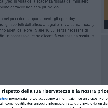
ca (Cie), in vista della scadenza fissata dal ministero
cumento cartaceo non sarà più valido.
ata nei precedenti appuntamenti,
gli open day
no
: gli sportelli dell'ufficio anagrafe, in via Lamarmora (di
anno aperti dalle ore 15 alle 16:30, senza necessità di
ini in possesso di carta d'identità cartacea da sostituire
l rispetto della tua riservatezza è la nostra prior
dinaria saranno evase le pratiche dei primi 36 utenti che
artner
memorizziamo e/o accediamo a informazioni su un dispositivo, c
di garantire un servizio efficiente e tempi di attesa
ali, come identificatori univoci e informazioni standard inviate da un di