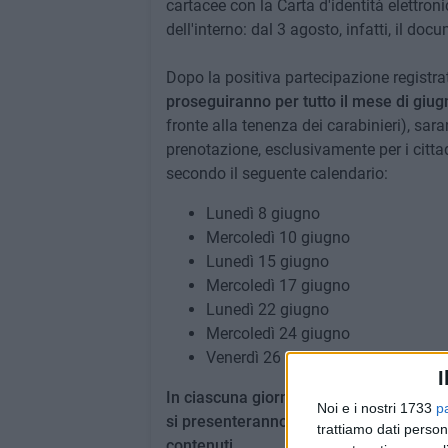
cartacee con la Carta d'identità elettroni
dell'interno: dal 3 agosto, infatti, il do
Dopo la positiva partecipazione registr
proseguiranno per tutto il mese di giug
fronte alla tenenza dei carabinieri), sar
prenotazione, esclusivamente per i cittad
secondo il seguente calendario:
Lunedì 8 giugno
Mercoledì 10 giugno
Lunedì 15 giugno
Mercoledì 17 giugno
Lunedì 22 giugno
Mercoledì 24 giugno
Venerdì 26 giugno
I
In ciascuna giornata di apertura straor
Noi e i nostri 1733
p
si presenteranno allo sportello, al fine 
trattiamo dati person
contenuti
.