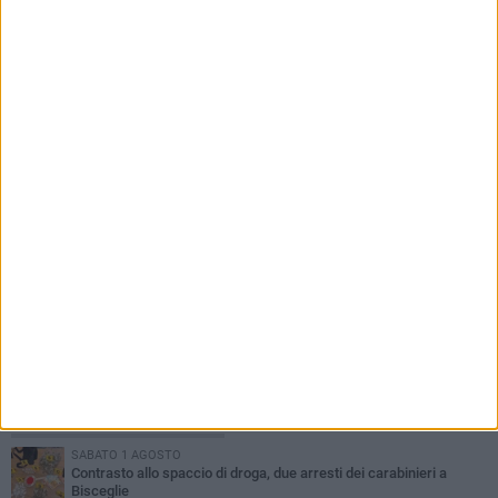
6 AGOSTO 2026
Ragazzi biscegliesi diventano virali dopo
un'esibizione improvvisata in aeroporto a
Roma-Fiumicino
PIÙ LETTI QUESTA SETTIMANA
SABATO 1 AGOSTO
Contrasto allo spaccio di droga, due arresti dei carabinieri a
Bisceglie