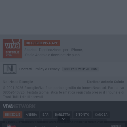
BISCEGLIEVIVA APP
Scarica l'applicazione per iPhone,
iPad e Android e ricevi notizie push
Contatti
Policy e Privacy
GOCITY NEWS PLATFORM
Notizie da
Bisceglie
Direttore
Antonio Quinto
© 2001-2026 BisceglieViva è un portale gestito da InnovaNews srl. Partita iva
08059640725. Testata giornalistica telematica registrata presso il Tribunale di
Trani. Tutti i diritti riservati.
BISCEGLIE
ANDRIA
BARI
BARLETTA
BITONTO
CANOSA
CERIGNOLA
CORATO
GIOVINAZZO
MARGHERITA DI SAVOIA