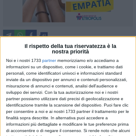
43
Il rispetto della tua riservatezza è la
nostra priorità
Sarà inaugurata sabato 8 novembre alle 18.00, presso la
Noi e i nostri 1733
partner
memorizziamo e/o accediamo a
Chiesa di Santa Margherita a Bisceglie,
Catarsi Cromatica
, la
informazioni su un dispositivo, come i cookie, e trattiamo dati
personali, come identificatori univoci e informazioni standard
nuova mostra personale di Lorenzo Cassanelli - Lorca,
inviate da un dispositivo per annunci e contenuti personalizzati,
artista visivo che da anni esplora l'universo della pittura
misurazione di annunci e contenuti, analisi dell'audience e
astratta come linguaggio espressivo e via di introspezione.
sviluppo dei servizi.
Con la tua autorizzazione noi e i nostri
In esposizione fino al 18 novembre, con apertura dalle 18.00
partner possiamo utilizzare dati precisi di geolocalizzazione e
alle 21.00, 20 opere inedite, frutto di una recente e intensa
identificazione tramite la scansione del dispositivo. Puoi fare clic
ricerca artistica sul colore come strumento di trasformazione
per consentire a noi e ai nostri 1733 partner il trattamento per le
interiore.
finalità sopra descritte. In alternativa puoi accedere a
informazioni più dettagliate e modificare le tue preferenze prima
di acconsentire o di negare il consenso.
Si rende noto che alcuni
L'iniziativa è organizzata da Associazione 21 e rientra nel